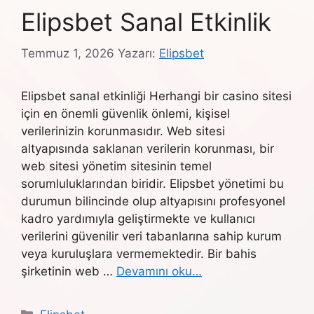
Elipsbet Sanal Etkinlik
Temmuz 1, 2026
Yazarı:
Elipsbet
Elipsbet sanal etkinliği Herhangi bir casino sitesi
için en önemli güvenlik önlemi, kişisel
verilerinizin korunmasıdır. Web sitesi
altyapısında saklanan verilerin korunması, bir
web sitesi yönetim sitesinin temel
sorumluluklarından biridir. Elipsbet yönetimi bu
durumun bilincinde olup altyapısını profesyonel
kadro yardımıyla geliştirmekte ve kullanıcı
verilerini güvenilir veri tabanlarına sahip kurum
veya kuruluşlara vermemektedir. Bir bahis
şirketinin web …
Devamını oku…
Kategoriler