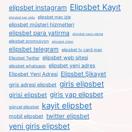
Elipsbet Kayıt
elipsbet instagram
elipsbet maç izle
elipsbet kaç oldu
elipsbet müşteri hizmetleri
elipsbet para yatirma
elipsbet para çekme
elipsbet promosyon
elipsbet sitesi
elipsbet telegram
elipsbet tv canli maç
elipsbet web sitesi
Elipsbet Twitter
elipsbet yeni adres
elipsbet whatsapp
Elipsbet Şikayet
Elipsbet Yeni Adresi
giris elipsbet
giris adresi elipsbet
giris yap elipsbet
girisi elipsbet
kayit elipsbet
güncel elipsbet
twitter elipsbet
mobil elipsbet
yeni giris elipsbet