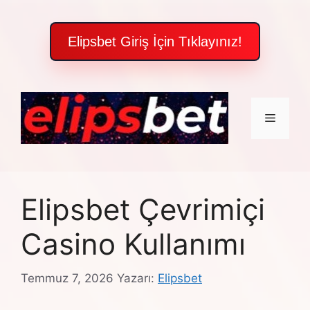
Elipsbet Giriş İçin Tıklayınız!
İçeriğe
atla
Menü
Elipsbet Çevrimiçi
Casino Kullanımı
Temmuz 7, 2026
Yazarı:
Elipsbet