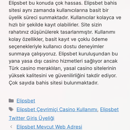
Elipsbet bu konuda çok hassas. Elipsbet bahis
sitesi aynı zamanda kullanıcılarına basit bir
üyelik süreci sunmaktadır. Kullanıcılar kolayca ve
hızlı bir şekilde kayıt olabilirler. Site sizin
rahatınız düşünülerek tasarlanmıştır. Kullanımı
kolay özellikler, basit kayıt ve çoklu ödeme
seçenekleriyle kullanıcı dostu deneyimler
sunmaya çalışıyoruz. Elipsbet kuruluşundan bu
yana yasa dışı casino hizmetleri sağlıyor ancak
Türk casino meraklıları, yasal casino sitelerinin
yüksek kalitesini ve güvenilirliğini takdir ediyor.
Çok sayıda bahis sitesi bulunmaktadır.
Kategoriler
Elipsbet
Etiketler
Elipsbet Çevrimiçi Casino Kullanımı
,
Elipsbet
Twitter Giriş Üyeliği
Elipsbet Mevcut Web Adresi