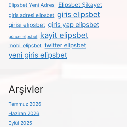
Elipsbet Şikayet
Elipsbet Yeni Adresi
giris elipsbet
giris adresi elipsbet
giris yap elipsbet
girisi elipsbet
kayit elipsbet
güncel elipsbet
twitter elipsbet
mobil elipsbet
yeni giris elipsbet
Arşivler
Temmuz 2026
Haziran 2026
Eylül 2025