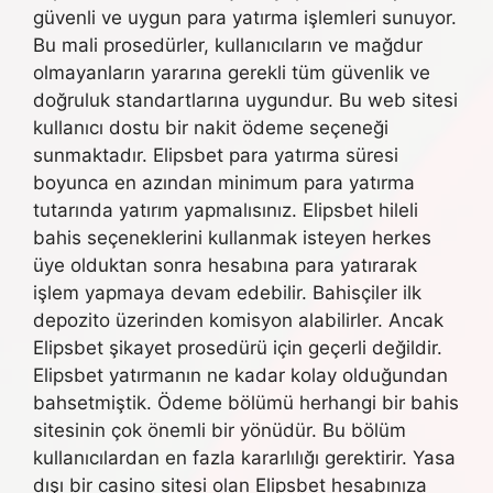
güvenli ve uygun para yatırma işlemleri sunuyor.
Bu mali prosedürler, kullanıcıların ve mağdur
olmayanların yararına gerekli tüm güvenlik ve
doğruluk standartlarına uygundur. Bu web sitesi
kullanıcı dostu bir nakit ödeme seçeneği
sunmaktadır. Elipsbet para yatırma süresi
boyunca en azından minimum para yatırma
tutarında yatırım yapmalısınız. Elipsbet hileli
bahis seçeneklerini kullanmak isteyen herkes
üye olduktan sonra hesabına para yatırarak
işlem yapmaya devam edebilir. Bahisçiler ilk
depozito üzerinden komisyon alabilirler. Ancak
Elipsbet şikayet prosedürü için geçerli değildir.
Elipsbet yatırmanın ne kadar kolay olduğundan
bahsetmiştik. Ödeme bölümü herhangi bir bahis
sitesinin çok önemli bir yönüdür. Bu bölüm
kullanıcılardan en fazla kararlılığı gerektirir. Yasa
dışı bir casino sitesi olan Elipsbet hesabınıza