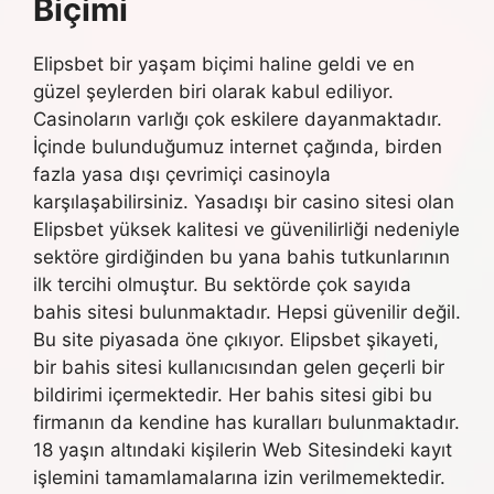
Biçimi
Elipsbet bir yaşam biçimi haline geldi ve en
güzel şeylerden biri olarak kabul ediliyor.
Casinoların varlığı çok eskilere dayanmaktadır.
İçinde bulunduğumuz internet çağında, birden
fazla yasa dışı çevrimiçi casinoyla
karşılaşabilirsiniz. Yasadışı bir casino sitesi olan
Elipsbet yüksek kalitesi ve güvenilirliği nedeniyle
sektöre girdiğinden bu yana bahis tutkunlarının
ilk tercihi olmuştur. Bu sektörde çok sayıda
bahis sitesi bulunmaktadır. Hepsi güvenilir değil.
Bu site piyasada öne çıkıyor. Elipsbet şikayeti,
bir bahis sitesi kullanıcısından gelen geçerli bir
bildirimi içermektedir. Her bahis sitesi gibi bu
firmanın da kendine has kuralları bulunmaktadır.
18 yaşın altındaki kişilerin Web Sitesindeki kayıt
işlemini tamamlamalarına izin verilmemektedir.