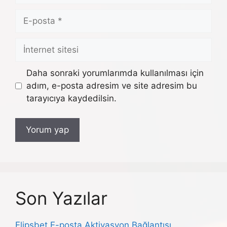
E-
posta
İnternet
sitesi
Daha sonraki yorumlarımda kullanılması için
adım, e-posta adresim ve site adresim bu
tarayıcıya kaydedilsin.
Son Yazılar
Elipsbet E-posta Aktivasyon Bağlantısı