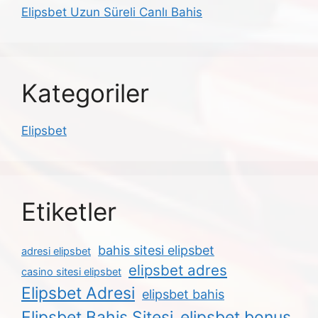
Elipsbet Uzun Süreli Canlı Bahis
Kategoriler
Elipsbet
Etiketler
bahis sitesi elipsbet
adresi elipsbet
elipsbet adres
casino sitesi elipsbet
Elipsbet Adresi
elipsbet bahis
Elipsbet Bahis Sitesi
elipsbet bonus