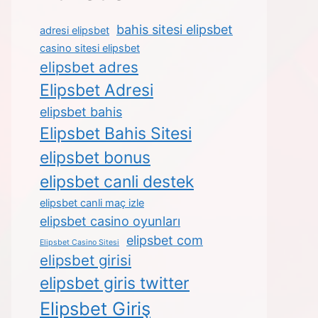
bahis sitesi elipsbet
adresi elipsbet
casino sitesi elipsbet
elipsbet adres
Elipsbet Adresi
elipsbet bahis
Elipsbet Bahis Sitesi
elipsbet bonus
elipsbet canli destek
elipsbet canli maç izle
elipsbet casino oyunları
elipsbet com
Elipsbet Casino Sitesi
elipsbet girisi
elipsbet giris twitter
Elipsbet Giriş