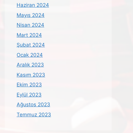
Haziran 2024
Mayıs 2024
Nisan 2024
Mart 2024
Şubat 2024
Ocak 2024
Aralık 2023
Kasım 2023
Ekim 2023
Eylül 2023
Ağustos 2023
Temmuz 2023