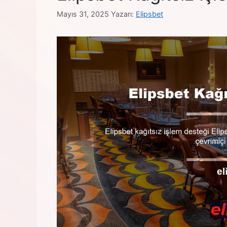
Mayıs 31, 2025
Yazarı:
Elipsbet