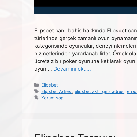
Elipsbet canlı bahis hakkında Elipsbet canlı
türlerinde gerçek zamanlı oyun oynamanın 
kategorisinde oyuncular, deneyimlemeleri
hizmetlerinden yararlanabilirler. Örnek ol
ücretsiz bir poker oyununa katılarak oyun 
oyun …
Devamını oku…
Kategoriler
Elipsbet
Etiketler
Elipsbet Adresi
,
elipsbet aktif giriş adresi
,
elip
Yorum yap