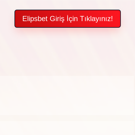
Elipsbet Giriş İçin Tıklayınız!