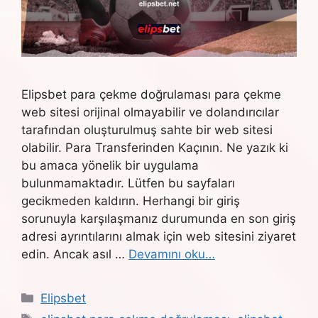
Elipsbet para çekme doğrulaması para çekme
web sitesi orijinal olmayabilir ve dolandırıcılar
tarafından oluşturulmuş sahte bir web sitesi
olabilir. Para Transferinden Kaçının. Ne yazık ki
bu amaca yönelik bir uygulama
bulunmamaktadır. Lütfen bu sayfaları
gecikmeden kaldırın. Herhangi bir giriş
sorunuyla karşılaşmanız durumunda en son giriş
adresi ayrıntılarını almak için web sitesini ziyaret
edin. Ancak asıl …
Devamını oku…
Kategoriler
Elipsbet
Etiketler