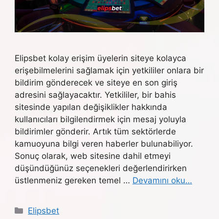
Elipsbet kolay erişim üyelerin siteye kolayca
erişebilmelerini sağlamak için yetkililer onlara bir
bildirim gönderecek ve siteye en son giriş
adresini sağlayacaktır. Yetkililer, bir bahis
sitesinde yapılan değişiklikler hakkında
kullanıcıları bilgilendirmek için mesaj yoluyla
bildirimler gönderir. Artık tüm sektörlerde
kamuoyuna bilgi veren haberler bulunabiliyor.
Sonuç olarak, web sitesine dahil etmeyi
düşündüğünüz seçenekleri değerlendirirken
üstlenmeniz gereken temel …
Devamını oku…
Kategoriler
Elipsbet