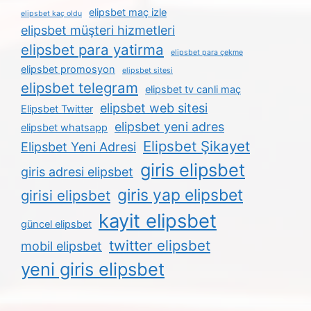
elipsbet maç izle
elipsbet kaç oldu
elipsbet müşteri hizmetleri
elipsbet para yatirma
elipsbet para çekme
elipsbet promosyon
elipsbet sitesi
elipsbet telegram
elipsbet tv canli maç
elipsbet web sitesi
Elipsbet Twitter
elipsbet yeni adres
elipsbet whatsapp
Elipsbet Şikayet
Elipsbet Yeni Adresi
giris elipsbet
giris adresi elipsbet
giris yap elipsbet
girisi elipsbet
kayit elipsbet
güncel elipsbet
twitter elipsbet
mobil elipsbet
yeni giris elipsbet