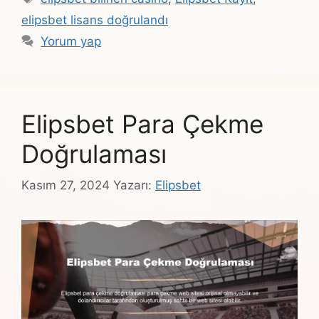
elipsbet lisans doğrulandı
Yorum yap
Elipsbet Para Çekme
Doğrulaması
Kasım 27, 2024
Yazarı:
Elipsbet