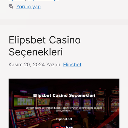
Yorum yap
Elipsbet Casino
Seçenekleri
Kasım 20, 2024
Yazarı:
Elipsbet