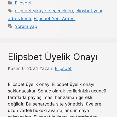
Kategoriler
Elipsbet
Etiketler
elipsbet şikayet seçenekleri
,
elipsbet yeni
adres keşfi
,
Elipsbet Yeni Adresi
Yorum yap
Elipsbet Üyelik Onayı
Kasım 6, 2024
Yazarı:
Elipsbet
Elipsbet üyelik onayı Elipsbet üyelik onayı
saklanacaktır. Sonuç olarak verilerinizin üçüncü
taraflarla paylaşılması her zaman gerekli
değildir. Bu senaryoda site yöneticisi üyelere
uzun vadeli hukuki avantajlar sunmaya
çalışacaktır. Elipsbet kullanıcıları tarafından