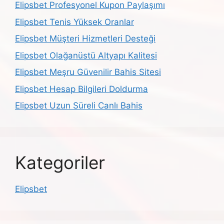
Elipsbet Profesyonel Kupon Paylaşımı
Elipsbet Tenis Yüksek Oranlar
Elipsbet Müşteri Hizmetleri Desteği
Elipsbet Olağanüstü Altyapı Kalitesi
Elipsbet Meşru Güvenilir Bahis Sitesi
Elipsbet Hesap Bilgileri Doldurma
Elipsbet Uzun Süreli Canlı Bahis
Kategoriler
Elipsbet