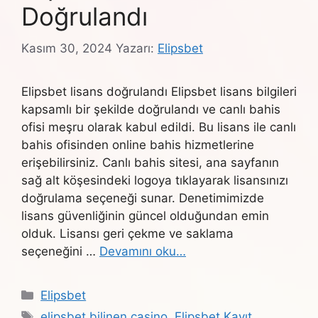
Doğrulandı
Kasım 30, 2024
Yazarı:
Elipsbet
Elipsbet lisans doğrulandı Elipsbet lisans bilgileri
kapsamlı bir şekilde doğrulandı ve canlı bahis
ofisi meşru olarak kabul edildi. Bu lisans ile canlı
bahis ofisinden online bahis hizmetlerine
erişebilirsiniz. Canlı bahis sitesi, ana sayfanın
sağ alt köşesindeki logoya tıklayarak lisansınızı
doğrulama seçeneği sunar. Denetimimizde
lisans güvenliğinin güncel olduğundan emin
olduk. Lisansı geri çekme ve saklama
seçeneğini …
Devamını oku…
Kategoriler
Elipsbet
Etiketler
elipsbet bilinen casino
,
Elipsbet Kayıt
,