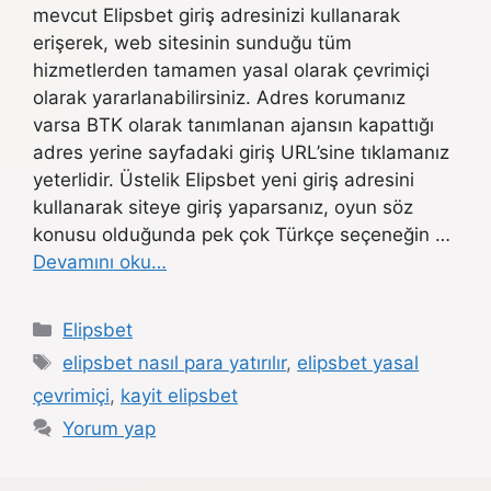
mevcut Elipsbet giriş adresinizi kullanarak
erişerek, web sitesinin sunduğu tüm
hizmetlerden tamamen yasal olarak çevrimiçi
olarak yararlanabilirsiniz. Adres korumanız
varsa BTK olarak tanımlanan ajansın kapattığı
adres yerine sayfadaki giriş URL’sine tıklamanız
yeterlidir. Üstelik Elipsbet yeni giriş adresini
kullanarak siteye giriş yaparsanız, oyun söz
konusu olduğunda pek çok Türkçe seçeneğin …
Devamını oku…
Kategoriler
Elipsbet
Etiketler
elipsbet nasıl para yatırılır
,
elipsbet yasal
çevrimiçi
,
kayit elipsbet
Yorum yap