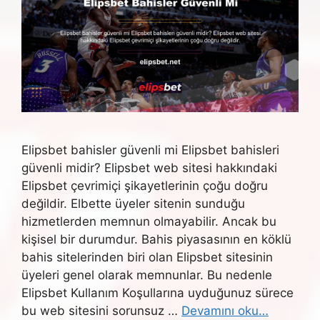
Elipsbet bahisler güvenli mi Elipsbet bahisleri
güvenli midir? Elipsbet web sitesi hakkındaki
Elipsbet çevrimiçi şikayetlerinin çoğu doğru
değildir. Elbette üyeler sitenin sunduğu
hizmetlerden memnun olmayabilir. Ancak bu
kişisel bir durumdur. Bahis piyasasının en köklü
bahis sitelerinden biri olan Elipsbet sitesinin
üyeleri genel olarak memnunlar. Bu nedenle
Elipsbet Kullanım Koşullarına uyduğunuz sürece
bu web sitesini sorunsuz …
Devamını oku…