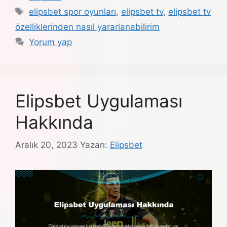
Etiketler
elipsbet spor oyunları
,
elipsbet tv
,
elipsbet tv
özelliklerinden nasıl yararlanabilirim
Yorum yap
Elipsbet Uygulaması
Hakkında
Aralık 20, 2023
Yazarı:
Elipsbet