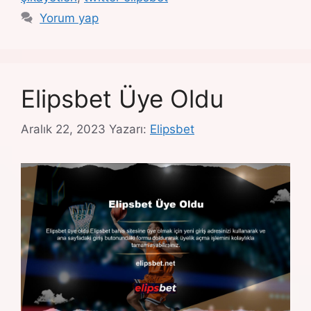
Yorum yap
Elipsbet Üye Oldu
Aralık 22, 2023
Yazarı:
Elipsbet