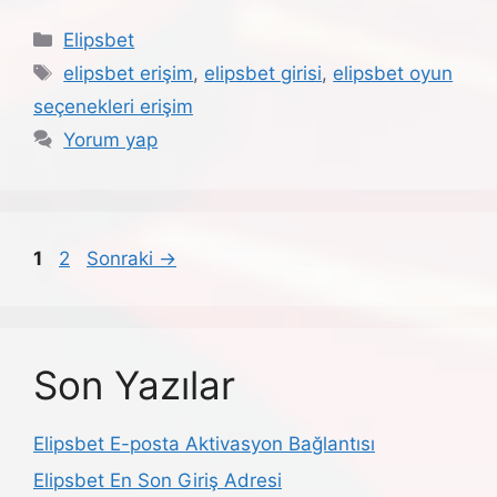
Kategoriler
Elipsbet
Etiketler
elipsbet erişim
,
elipsbet girisi
,
elipsbet oyun
seçenekleri erişim
Yorum yap
Sayfa
Sayfa
1
2
Sonraki
→
Son Yazılar
Elipsbet E-posta Aktivasyon Bağlantısı
Elipsbet En Son Giriş Adresi