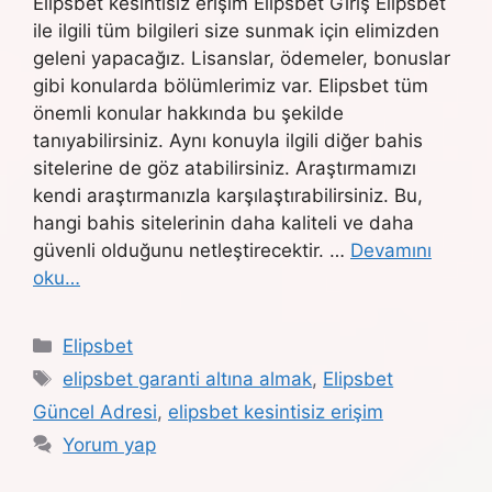
Elipsbet kesintisiz erişim Elipsbet Giriş Elipsbet
ile ilgili tüm bilgileri size sunmak için elimizden
geleni yapacağız. Lisanslar, ödemeler, bonuslar
gibi konularda bölümlerimiz var. Elipsbet tüm
önemli konular hakkında bu şekilde
tanıyabilirsiniz. Aynı konuyla ilgili diğer bahis
sitelerine de göz atabilirsiniz. Araştırmamızı
kendi araştırmanızla karşılaştırabilirsiniz. Bu,
hangi bahis sitelerinin daha kaliteli ve daha
güvenli olduğunu netleştirecektir. …
Devamını
oku…
Kategoriler
Elipsbet
Etiketler
elipsbet garanti altına almak
,
Elipsbet
Güncel Adresi
,
elipsbet kesintisiz erişim
Yorum yap