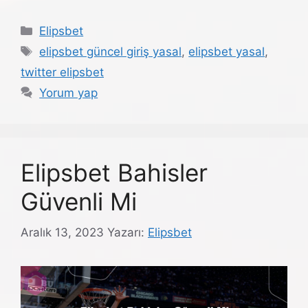
Kategoriler
Elipsbet
Etiketler
elipsbet güncel giriş yasal
,
elipsbet yasal
,
twitter elipsbet
Yorum yap
Elipsbet Bahisler
Güvenli Mi
Aralık 13, 2023
Yazarı:
Elipsbet