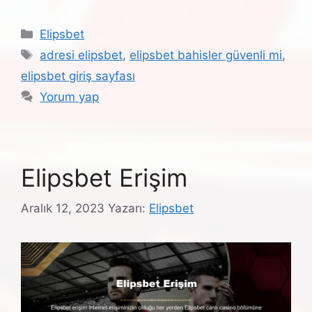
Kategoriler
Elipsbet
Etiketler
adresi elipsbet
,
elipsbet bahisler güvenli mi
,
elipsbet giriş sayfası
Yorum yap
Elipsbet Erişim
Aralık 12, 2023
Yazarı:
Elipsbet