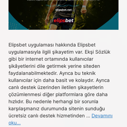
Elipsbet uygulaması hakkında Elipsbet
uygulamasıyla ilgili şikayetim var. Ekşi Sözlük
gibi bir internet ortamında kullanıcılar
şikâyetlerini dile getirmek yerine siteden
faydalanabilmektedir. Ayrıca bu teknik
kullanıcılar için daha basit ve kolaydır. Ayrıca
canlı destek üzerinden iletilen şikayetlerin
çözümlenmesi diğer platformlara göre daha
hızlıdır. Bu nedenle herhangi bir sorunla
karşılaşmanız durumunda sitenin sunduğu
ücretsiz canlı destek hizmetinden …
Devamını
oku…