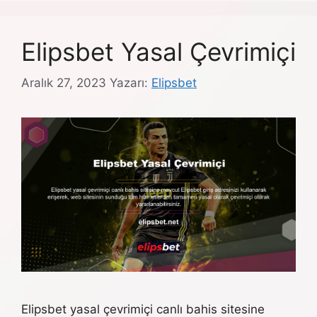
Elipsbet Yasal Çevrimiçi
Aralık 27, 2023
Yazarı:
Elipsbet
Elipsbet yasal çevrimiçi canlı bahis sitesine