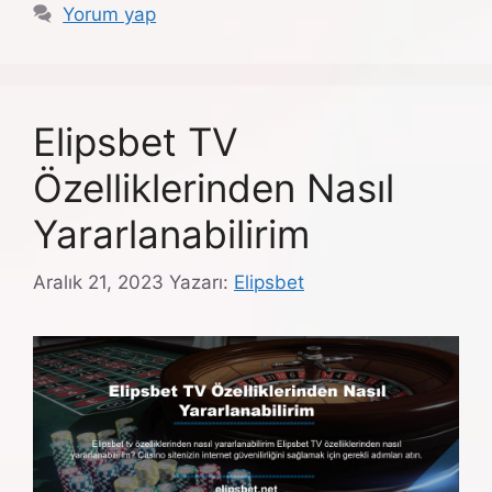
Yorum yap
Elipsbet TV
Özelliklerinden Nasıl
Yararlanabilirim
Aralık 21, 2023
Yazarı:
Elipsbet