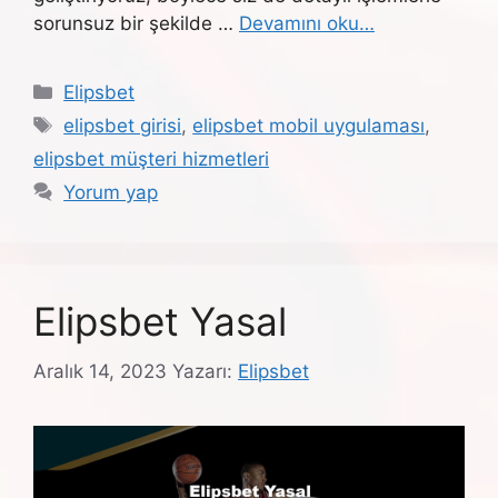
sorunsuz bir şekilde …
Devamını oku…
Kategoriler
Elipsbet
Etiketler
elipsbet girisi
,
elipsbet mobil uygulaması
,
elipsbet müşteri hizmetleri
Yorum yap
Elipsbet Yasal
Aralık 14, 2023
Yazarı:
Elipsbet