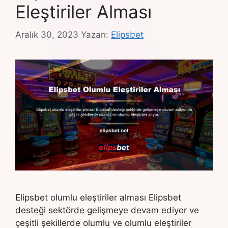
Eleştiriler Alması
Aralık 30, 2023
Yazarı:
Elipsbet
Elipsbet olumlu eleştiriler alması Elipsbet
desteği sektörde gelişmeye devam ediyor ve
çeşitli şekillerde olumlu ve olumlu eleştiriler