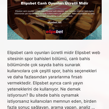
Elipsbet canlı oyunları ücretli midir Elipsbet web
sitesinin spor bahisleri bölümü, canlı bahis
bölümünde çok sayıda bahis sunarak
kullanıcılara çok çeşitli spor, bahis seçenekleri
ve daha fazlasından yararlanma fırsatı
vermektedir. Elipsbet ayrıca canlı yayın
yeteneklerini de kullanıyor. Ne demek
istiyorsun? Bu sitede bahis oynamak
istiyorsanız kullanıcıları memnun eden, birden
fazla sonuç sağlayan, arama yapan, analiz …