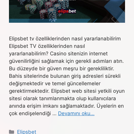
Elipsbet tv özelliklerinden nasıl yararlanabilirim
Elipsbet TV özelliklerinden nasıl
yararlanabilirim? Casino sitenizin internet
güvenilirliğini sağlamak için gerekli adımları atın.
Bu düzeyde bir güven meşru bir gerekliliktir.
Bahis sitelerinde bulunan giriş adresleri sürekli
değişmektedir ve temel güncellemeler
gerektirmektedir. Elipsbet web sitesi yetkili oyun
sitesi olarak tanımlanmakta olup kullanıcılara
anında erişim imkanı sağlamaktadır. Üyelerin en
çok endişelendiği …
Devamını oku…
Kategoriler
Elipsbet