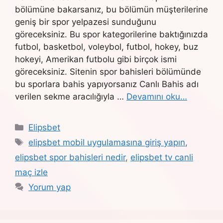
bölümüne bakarsanız, bu bölümün müşterilerine
geniş bir spor yelpazesi sunduğunu
göreceksiniz. Bu spor kategorilerine baktığınızda
futbol, ​​basketbol, ​​voleybol, futbol, ​​hokey, buz
hokeyi, Amerikan futbolu gibi birçok ismi
göreceksiniz. Sitenin spor bahisleri bölümünde
bu sporlara bahis yapıyorsanız Canlı Bahis adı
verilen sekme aracılığıyla …
Devamını oku…
Kategoriler
Elipsbet
Etiketler
elipsbet mobil uygulamasına giriş yapın
,
elipsbet spor bahisleri nedir
,
elipsbet tv canli
maç izle
Yorum yap