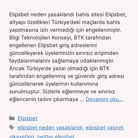
Elipsbet neden yasaklandı bahis sitesi Elipsbet,
altyapı özellikleri Türkiye’deki maçlarda bahis
yapılmasına izin vermediği için engellenmiştir.
Bilgi Teknolojileri Konseyi, BTK tarafından
engellenen Elipsbet giriş adreslerini
güncelleyerek üyelerimizin sınırsız erişimden
faydalanmalarını sağlamaya odaklanmıştır.
Ancak Türkiye’de yasal olmadığı için BTK
tarafından engellenmiş ve güvenilir giriş adresi
güncellenerek üyelerinin kullanımına
sunulmuştur. Sizlerle eğlenmeye ve sınırsız
eğlencenin tadını çıkarmaya …
Devamını oku…
Kategoriler
Elipsbet
Etiketler
elipsbet neden yasaklandı
,
elipsbet yatırım
şikayetleri
,
twitter elipsbet