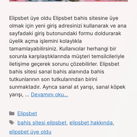
Elipsbet üye oldu Elipsbet bahis sitesine üye
olmak için yeni giriş adresinizi kullanarak ve ana
sayfadaki giriş butonundaki formu doldurarak
üyelik açma işlemini kolaylıkla
tamamlayabilirsiniz. Kullanıcılar herhangi bir
sorunla karşılaştıklarında müşteri temsilcileriyle
iletişime geçerek sorunu çözebilirler. Elipsbet
bahis sitesi sanal bahis alanında bahis
tutkunlarının son tutkularından birini
sunmaktadır. Ayrıca sanal at yarışı, sanal köpek
yarışı, …
Devamını oku…
Kategoriler
Elipsbet
Etiketler
bahis sitesi elipsbet
,
elipsbet hakkında
,
elipsbet üye oldu