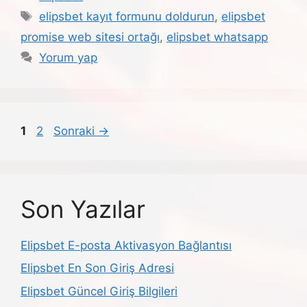
Etiketler
elipsbet kayıt formunu doldurun
,
elipsbet
promise web sitesi ortağı
,
elipsbet whatsapp
Yorum yap
Sayfa
Sayfa
1
2
Sonraki
→
Son Yazılar
Elipsbet E-posta Aktivasyon Bağlantısı
Elipsbet En Son Giriş Adresi
Elipsbet Güncel Giriş Bilgileri