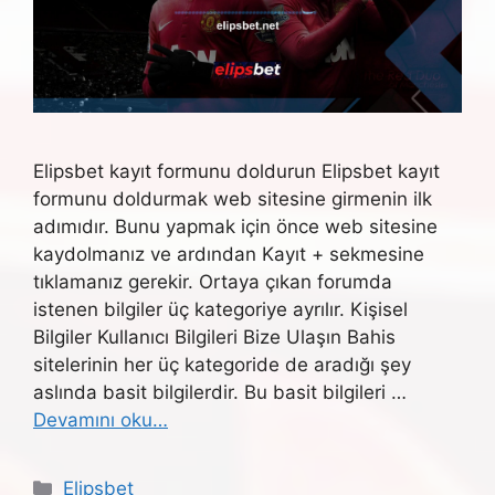
Elipsbet kayıt formunu doldurun Elipsbet kayıt
formunu doldurmak web sitesine girmenin ilk
adımıdır. Bunu yapmak için önce web sitesine
kaydolmanız ve ardından Kayıt + sekmesine
tıklamanız gerekir. Ortaya çıkan forumda
istenen bilgiler üç kategoriye ayrılır. Kişisel
Bilgiler Kullanıcı Bilgileri Bize Ulaşın Bahis
sitelerinin her üç kategoride de aradığı şey
aslında basit bilgilerdir. Bu basit bilgileri …
Devamını oku…
Kategoriler
Elipsbet