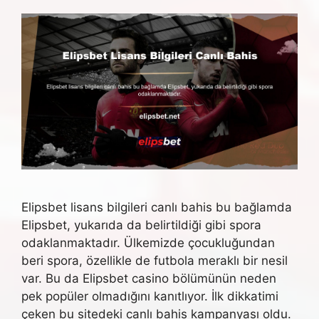
Elipsbet lisans bilgileri canlı bahis bu bağlamda
Elipsbet, yukarıda da belirtildiği gibi spora
odaklanmaktadır. Ülkemizde çocukluğundan
beri spora, özellikle de futbola meraklı bir nesil
var. Bu da Elipsbet casino bölümünün neden
pek popüler olmadığını kanıtlıyor. İlk dikkatimi
çeken bu sitedeki canlı bahis kampanyası oldu.