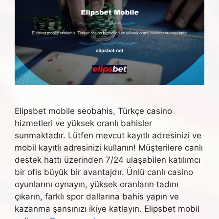
Elipsbet mobile seobahis, Türkçe casino
hizmetleri ve yüksek oranlı bahisler
sunmaktadır. Lütfen mevcut kayıtlı adresinizi ve
mobil kayıtlı adresinizi kullanın! Müşterilere canlı
destek hattı üzerinden 7/24 ulaşabilen katılımcı
bir ofis büyük bir avantajdır. Ünlü canlı casino
oyunlarını oynayın, yüksek oranların tadını
çıkarın, farklı spor dallarına bahis yapın ve
kazanma şansınızı ikiye katlayın. Elipsbet mobil