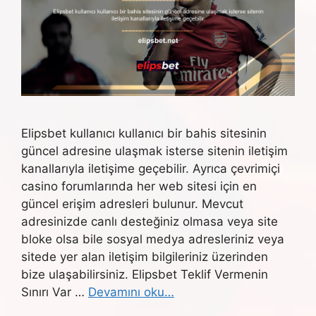
Elipsbet kullanıcı kullanıcı bir bahis sitesinin
güncel adresine ulaşmak isterse sitenin iletişim
kanallarıyla iletişime geçebilir. Ayrıca çevrimiçi
casino forumlarında her web sitesi için en
güncel erişim adresleri bulunur. Mevcut
adresinizde canlı desteğiniz olmasa veya site
bloke olsa bile sosyal medya adresleriniz veya
sitede yer alan iletişim bilgileriniz üzerinden
bize ulaşabilirsiniz. Elipsbet Teklif Vermenin
Sınırı Var …
Devamını oku…