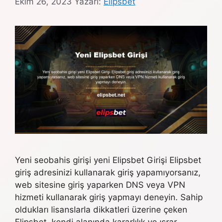
Ekim 26, 2023
Yazarı:
Elipsbet
Yeni seobahis girişi yeni Elipsbet Girişi Elipsbet
giriş adresinizi kullanarak giriş yapamıyorsanız,
web sitesine giriş yaparken DNS veya VPN
hizmeti kullanarak giriş yapmayı deneyin. Sahip
oldukları lisanslarla dikkatleri üzerine çeken