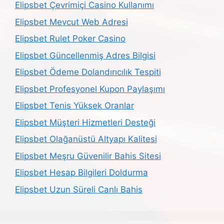
Elipsbet Çevrimiçi Casino Kullanımı
Elipsbet Mevcut Web Adresi
Elipsbet Rulet Poker Casino
Elipsbet Güncellenmiş Adres Bilgisi
Elipsbet Ödeme Dolandırıcılık Tespiti
Elipsbet Profesyonel Kupon Paylaşımı
Elipsbet Tenis Yüksek Oranlar
Elipsbet Müşteri Hizmetleri Desteği
Elipsbet Olağanüstü Altyapı Kalitesi
Elipsbet Meşru Güvenilir Bahis Sitesi
Elipsbet Hesap Bilgileri Doldurma
Elipsbet Uzun Süreli Canlı Bahis