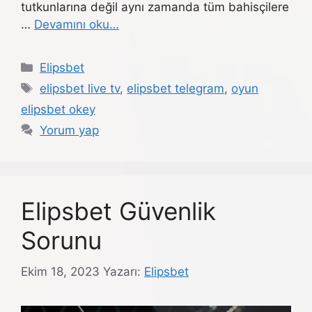
tutkunlarına değil aynı zamanda tüm bahisçilere
…
Devamını oku…
Kategoriler
Elipsbet
Etiketler
elipsbet live tv
,
elipsbet telegram
,
oyun
elipsbet okey
Yorum yap
Elipsbet Güvenlik
Sorunu
Ekim 18, 2023
Yazarı:
Elipsbet