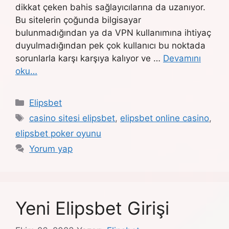
dikkat çeken bahis sağlayıcılarına da uzanıyor.
Bu sitelerin çoğunda bilgisayar
bulunmadığından ya da VPN kullanımına ihtiyaç
duyulmadığından pek çok kullanıcı bu noktada
sorunlarla karşı karşıya kalıyor ve …
Devamını
oku…
Kategoriler
Elipsbet
Etiketler
casino sitesi elipsbet
,
elipsbet online casino
,
elipsbet poker oyunu
Yorum yap
Yeni Elipsbet Girişi