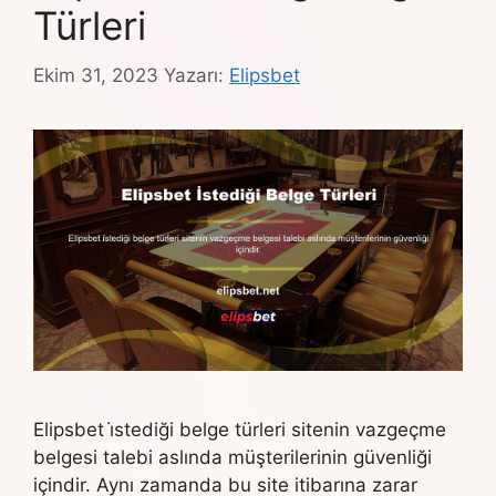
Türleri
Ekim 31, 2023
Yazarı:
Elipsbet
Elipsbet i̇stediği belge türleri sitenin vazgeçme
belgesi talebi aslında müşterilerinin güvenliği
içindir. Aynı zamanda bu site itibarına zarar