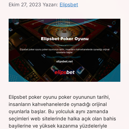
Ekim 27, 2023
Yazarı:
Elipsbet
Elipsbet poker oyunu poker oyununun tarihi,
insanların kahvehanelerde oynadığı orijinal
oyunlarla başlar. Bu yolculuk aynı zamanda
seçimleri web sitelerinde halka açık olan bahis
bayilerine ve yüksek kazanma yüzdeleriyle