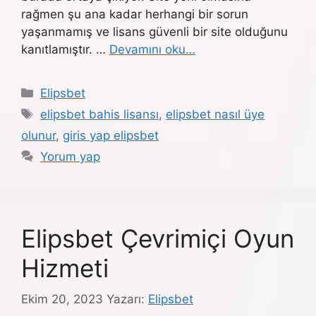
rağmen şu ana kadar herhangi bir sorun
yaşanmamış ve lisans güvenli bir site olduğunu
kanıtlamıştır. …
Devamını oku…
Kategoriler
Elipsbet
Etiketler
elipsbet bahis lisansı
,
elipsbet nasıl üye
olunur
,
giris yap elipsbet
Yorum yap
Elipsbet Çevrimiçi Oyun
Hizmeti
Ekim 20, 2023
Yazarı:
Elipsbet