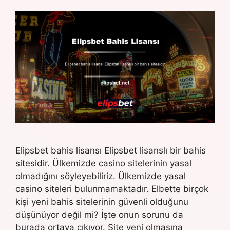
Elipsbet bahis lisansı Elipsbet lisanslı bir bahis
sitesidir. Ülkemizde casino sitelerinin yasal
olmadığını söyleyebiliriz. Ülkemizde yasal
casino siteleri bulunmamaktadır. Elbette birçok
kişi yeni bahis sitelerinin güvenli olduğunu
düşünüyor değil mi? İşte onun sorunu da
burada ortaya çıkıyor. Site yeni olmasına