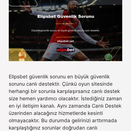
Elipsbet güvenlik sorunu en büyük güvenlik
sorunu canlı destektir. Çünkü oyun sitesinde
herhangi bir sorunla karşılaşırsanız canlı destek
size hemen yardımcı olacaktır. İstediğiniz zaman
en iyi iletişim kanalı. Aynı zamanda Canlı Destek
üzerinden alacağınız hizmetlerde kesinti
olmayacaktır. Bu durumda gelirinizi arttırmada
karşılaştığınız sorunlar doğrudan canlı