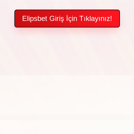
Elipsbet Giriş İçin Tıklayınız!