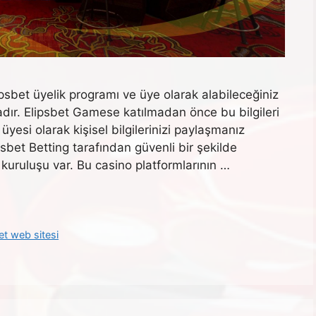
psbet üyelik programı ve üye olarak alabileceğiniz
dır. Elipsbet Gamese katılmadan önce bu bilgileri
 üyesi olarak kişisel bilgilerinizi paylaşmanız
ipsbet Betting tarafından güvenli bir şekilde
kuruluşu var. Bu casino platformlarının …
et web sitesi