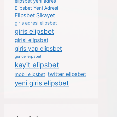
elipsbet yeni adres
Elipsbet Yeni Adresi
Elipsbet Şikayet
giris adresi elipsbet
giris elipsbet
girisi elipsbet
giris yap elipsbet
güncel elipsbet
kayit elipsbet
twitter elipsbet
mobil elipsbet
yeni giris elipsbet