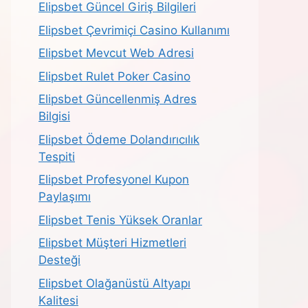
Elipsbet Güncel Giriş Bilgileri
Elipsbet Çevrimiçi Casino Kullanımı
Elipsbet Mevcut Web Adresi
Elipsbet Rulet Poker Casino
Elipsbet Güncellenmiş Adres
Bilgisi
Elipsbet Ödeme Dolandırıcılık
Tespiti
Elipsbet Profesyonel Kupon
Paylaşımı
Elipsbet Tenis Yüksek Oranlar
Elipsbet Müşteri Hizmetleri
Desteği
Elipsbet Olağanüstü Altyapı
Kalitesi