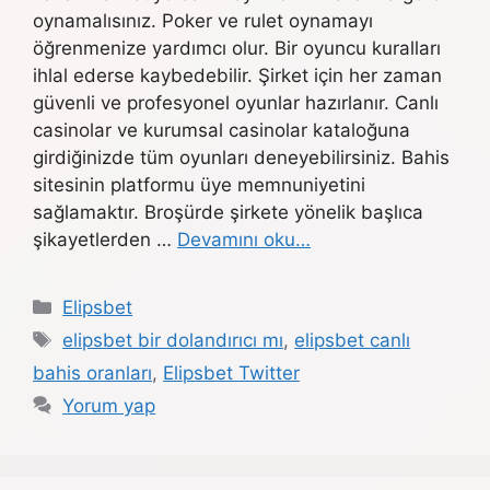
oynamalısınız. Poker ve rulet oynamayı
öğrenmenize yardımcı olur. Bir oyuncu kuralları
ihlal ederse kaybedebilir. Şirket için her zaman
güvenli ve profesyonel oyunlar hazırlanır. Canlı
casinolar ve kurumsal casinolar kataloğuna
girdiğinizde tüm oyunları deneyebilirsiniz. Bahis
sitesinin platformu üye memnuniyetini
sağlamaktır. Broşürde şirkete yönelik başlıca
şikayetlerden …
Devamını oku…
Kategoriler
Elipsbet
Etiketler
elipsbet bir dolandırıcı mı
,
elipsbet canlı
bahis oranları
,
Elipsbet Twitter
Yorum yap