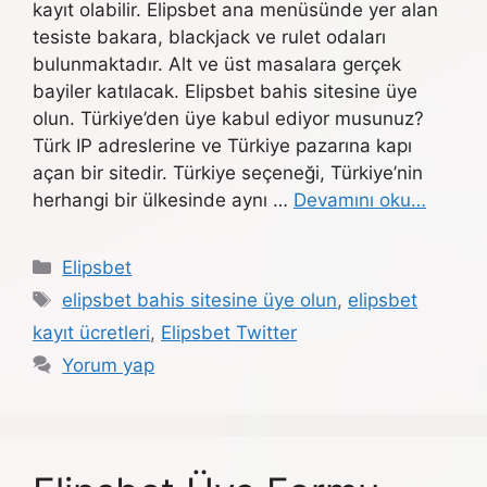
kayıt olabilir. Elipsbet ana menüsünde yer alan
tesiste bakara, blackjack ve rulet odaları
bulunmaktadır. Alt ve üst masalara gerçek
bayiler katılacak. Elipsbet bahis sitesine üye
olun. Türkiye’den üye kabul ediyor musunuz?
Türk IP adreslerine ve Türkiye pazarına kapı
açan bir sitedir. Türkiye seçeneği, Türkiye’nin
herhangi bir ülkesinde aynı …
Devamını oku…
Kategoriler
Elipsbet
Etiketler
elipsbet bahis sitesine üye olun
,
elipsbet
kayıt ücretleri
,
Elipsbet Twitter
Yorum yap