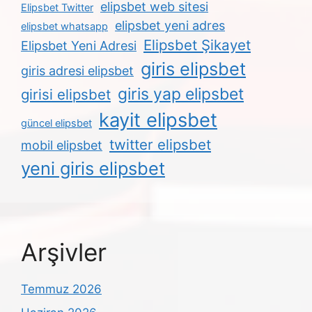
elipsbet web sitesi
Elipsbet Twitter
elipsbet yeni adres
elipsbet whatsapp
Elipsbet Şikayet
Elipsbet Yeni Adresi
giris elipsbet
giris adresi elipsbet
giris yap elipsbet
girisi elipsbet
kayit elipsbet
güncel elipsbet
twitter elipsbet
mobil elipsbet
yeni giris elipsbet
Arşivler
Temmuz 2026