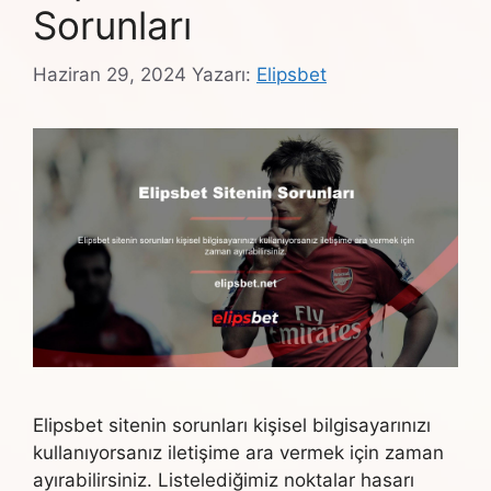
Sorunları
Haziran 29, 2024
Yazarı:
Elipsbet
Elipsbet sitenin sorunları kişisel bilgisayarınızı
kullanıyorsanız iletişime ara vermek için zaman
ayırabilirsiniz. Listelediğimiz noktalar hasarı