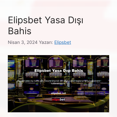
Elipsbet Yasa Dışı
Bahis
Nisan 3, 2024
Yazarı:
Elipsbet