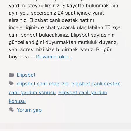
yardım isteyebilirsiniz. Şikâyette bulunmak için
aynı yolu seçerseniz 24 saat içinde yanıt
alırsınız. Elipsbet canlı destek hattını
incelediğinizde chat yazarak ulaşılabilen Türkçe
canlı sohbet bulacaksınız. Elipsbet sayfasının
güncellendiğini duyurmaktan mutluluk duyarız,
yeni adresimizi size bildirmek isteriz. Bir gün
boyunca …
Devamını oku…
Kategoriler
Elipsbet
Etiketler
elipsbet canli maç izle
,
elipsbet canlı destek
canlı yardım konusu
,
elipsbet canlı yardım
konusu
Yorum yap