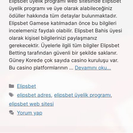
Elipsbet üyelik programı web sitesinde Elipsbet
üyelik programı ve üye olarak alabileceğiniz
ödüller hakkında tüm detaylar bulunmaktadır.
Elipsbet Gamese katılmadan önce bu bilgileri
incelemeniz faydalı olabilir. Elipsbet Bahis üyesi
olarak kişisel bilgilerinizi paylaşmanız
gerekecektir. Üyelerle ilgili tüm bilgiler Elipsbet
Betting tarafından güvenli bir şekilde saklanır.
Güney Korede çok sayıda casino kuruluşu var.
Bu casino platformlarının …
Devamını oku…
Kategoriler
Elipsbet
Etiketler
elipsbet adres
,
elipsbet üyelik programı
,
elipsbet web sitesi
Yorum yap