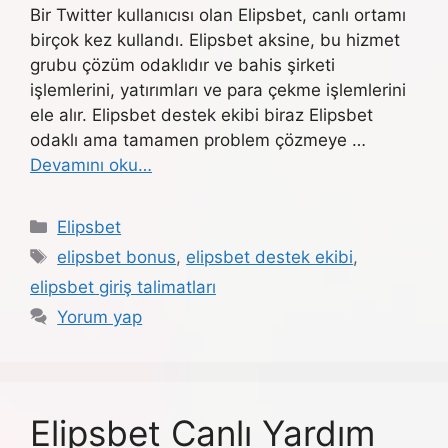
Bir Twitter kullanıcısı olan Elipsbet, canlı ortamı
birçok kez kullandı. Elipsbet aksine, bu hizmet
grubu çözüm odaklıdır ve bahis şirketi
işlemlerini, yatırımları ve para çekme işlemlerini
ele alır. Elipsbet destek ekibi biraz Elipsbet
odaklı ama tamamen problem çözmeye …
Devamını oku…
Kategoriler
Elipsbet
Etiketler
elipsbet bonus
,
elipsbet destek ekibi
,
elipsbet giriş talimatları
Yorum yap
Elipsbet Canlı Yardım