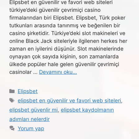
Elipsbet en güvenilir ve favori web siteleri
türkiye’deki güvenilir çevrimiçi casino
firmalarından biri Elipsbet. Elipsbet, Türk poker
tutkunları arasında tanınmış ve beğenilen bir
casino şirketidir. Türkiye’deki slot makineleri ve
online Black Jack siteleriyle ilgilenen herkes her
zaman en iyilerini düşünür. Slot makinelerinde
oynayan çok sayıda kişinin, son zamanlarda
ülkede popüler hale gelen güvenilir çevrimiçi
casinolar …
Devamını oku…
Kategoriler
Elipsbet
Etiketler
elipsbet en güvenilir ve favori web siteleri
,
elipsbet güvenlir mi
,
elipsbet kaydolmanın
adımları nelerdir
Yorum yap