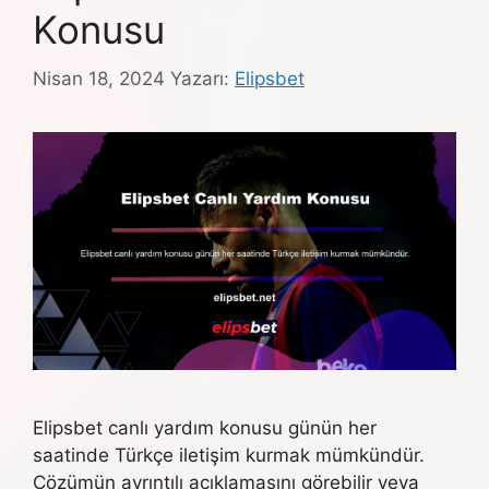
Konusu
Nisan 18, 2024
Yazarı:
Elipsbet
Elipsbet canlı yardım konusu günün her
saatinde Türkçe iletişim kurmak mümkündür.
Çözümün ayrıntılı açıklamasını görebilir veya