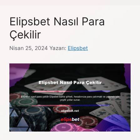
Elipsbet Nasıl Para
Çekilir
Nisan 25, 2024
Yazarı:
Elipsbet