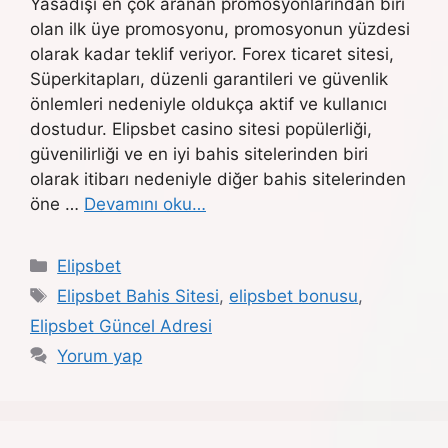
Yasadışı en çok aranan promosyonlarından biri
olan ilk üye promosyonu, promosyonun yüzdesi
olarak kadar teklif veriyor. Forex ticaret sitesi,
Süperkitapları, düzenli garantileri ve güvenlik
önlemleri nedeniyle oldukça aktif ve kullanıcı
dostudur. Elipsbet casino sitesi popülerliği,
güvenilirliği ve en iyi bahis sitelerinden biri
olarak itibarı nedeniyle diğer bahis sitelerinden
öne …
Devamını oku…
Kategoriler
Elipsbet
Etiketler
Elipsbet Bahis Sitesi
,
elipsbet bonusu
,
Elipsbet Güncel Adresi
Yorum yap