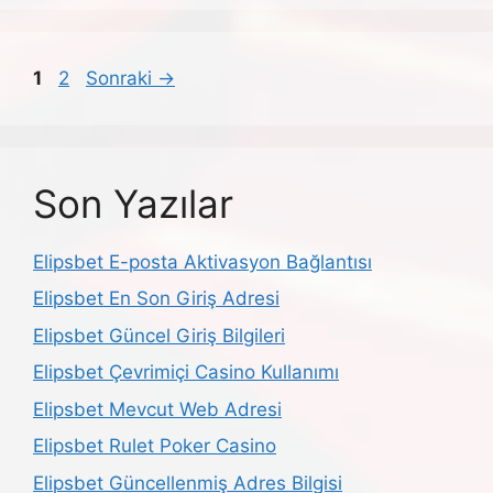
Sayfa
Sayfa
1
2
Sonraki
→
Son Yazılar
Elipsbet E-posta Aktivasyon Bağlantısı
Elipsbet En Son Giriş Adresi
Elipsbet Güncel Giriş Bilgileri
Elipsbet Çevrimiçi Casino Kullanımı
Elipsbet Mevcut Web Adresi
Elipsbet Rulet Poker Casino
Elipsbet Güncellenmiş Adres Bilgisi