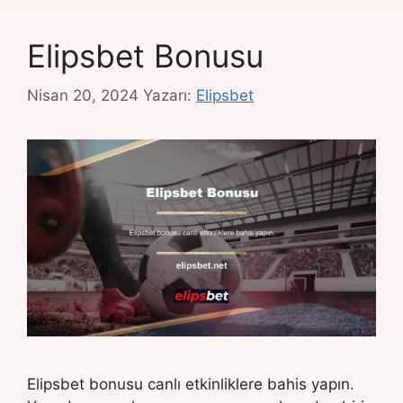
Elipsbet Bonusu
Nisan 20, 2024
Yazarı:
Elipsbet
Elipsbet bonusu canlı etkinliklere bahis yapın.