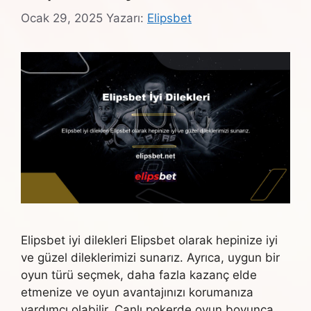
Ocak 29, 2025
Yazarı:
Elipsbet
Elipsbet iyi dilekleri Elipsbet olarak hepinize iyi
ve güzel dileklerimizi sunarız. Ayrıca, uygun bir
oyun türü seçmek, daha fazla kazanç elde
etmenize ve oyun avantajınızı korumanıza
yardımcı olabilir. Canlı pokerde oyun boyunca