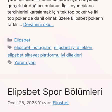
gerçek bir dağıtıcı bulunur. İlgili oyuncuların
tercihlerini karşılamak için tek top poker ve iki
top poker de dahil olmak üzere Elipsbet pokerin
farklı …
Devamını oku…
Kategoriler
Elipsbet
Etiketler
elipsbet instagram
,
elipsbet i̇yi dilekleri
,
elipsbet şikayet platformu iyi dilekleri
Yorum yap
Elipsbet Spor Bölümleri
Ocak 25, 2025
Yazarı:
Elipsbet