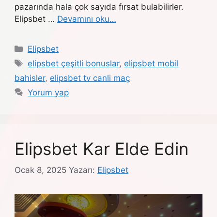
pazarında hala çok sayıda fırsat bulabilirler.
Elipsbet …
Devamını oku…
Kategoriler
Elipsbet
Etiketler
elipsbet çeşitli bonuslar
,
elipsbet mobil
bahisler
,
elipsbet tv canli maç
Yorum yap
Elipsbet Kar Elde Edin
Ocak 8, 2025
Yazarı:
Elipsbet