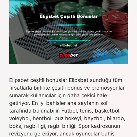
Elipsbet çeşitli bonuslar Elipsbet sunduğu tüm
fırsatlarla birlikte çeşitli bonus ve promosyonlar
sunarak kullanıcılar için daha çekici hale
getiriyor. En iyi bahisler ana sayfanın sol
tarafında bulunabilir. Futbol, ​​tenis, basketbol, ​​
voleybol, hentbol, ​​buz hokeyi, beyzbol, bilardo,
boks, ragbi ligi, ragbi birliği. Spor kadrosunun
revizyonu gerekiyor, ancak oyuncular bahis