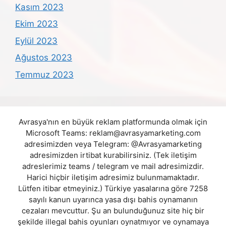
Kasım 2023
Ekim 2023
Eylül 2023
Ağustos 2023
Temmuz 2023
Avrasya'nın en büyük reklam platformunda olmak için
Microsoft Teams:
reklam@avrasyamarketing.com
adresimizden veya Telegram: @Avrasyamarketing
adresimizden irtibat kurabilirsiniz. (Tek iletişim
adreslerimiz teams / telegram ve mail adresimizdir.
Harici hiçbir iletişim adresimiz bulunmamaktadır.
Lütfen itibar etmeyiniz.) Türkiye yasalarına göre 7258
sayılı kanun uyarınca yasa dışı bahis oynamanın
cezaları mevcuttur. Şu an bulunduğunuz site hiç bir
şekilde illegal bahis oyunları oynatmıyor ve oynamaya