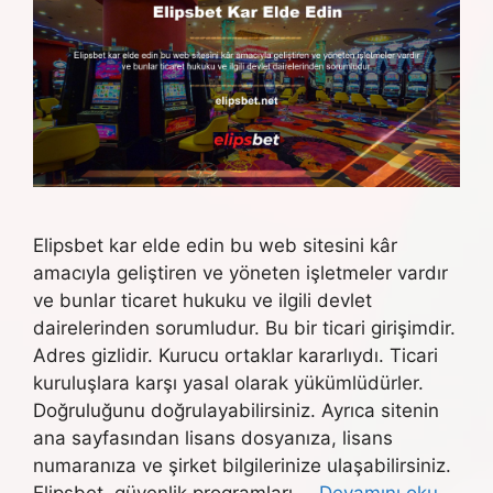
Elipsbet kar elde edin bu web sitesini kâr
amacıyla geliştiren ve yöneten işletmeler vardır
ve bunlar ticaret hukuku ve ilgili devlet
dairelerinden sorumludur. Bu bir ticari girişimdir.
Adres gizlidir. Kurucu ortaklar kararlıydı. Ticari
kuruluşlara karşı yasal olarak yükümlüdürler.
Doğruluğunu doğrulayabilirsiniz. Ayrıca sitenin
ana sayfasından lisans dosyanıza, lisans
numaranıza ve şirket bilgilerinize ulaşabilirsiniz.