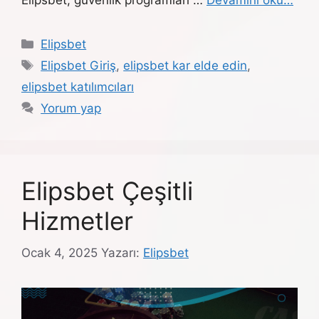
Elipsbet, güvenlik programları …
Devamını oku…
Kategoriler
Elipsbet
Etiketler
Elipsbet Giriş
,
elipsbet kar elde edin
,
elipsbet katılımcıları
Yorum yap
Elipsbet Çeşitli
Hizmetler
Ocak 4, 2025
Yazarı:
Elipsbet