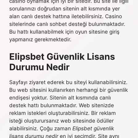
casino oynamak için iyi bir sitedir. Bu site ile ilgili
sorularınızı doğrudan sitenin alt kısmında yer
alan canlı destek hattına iletebilirsiniz. Casino
sitelerinde canlı sohbet desteği bulunmaktadır.
Bu hattı kullanabilmek için oyun sitesine giriş
yapmanız gerekmektedir.
Elipsbet Güvenlik Lisans
Durumu Nedir
Sayfayı ziyaret ederek bu siteyi kullanabilirsiniz.
Bu web sitesini kullanırken herhangi bir güvenlik
endişesi yoktur. Sitenin alt kısmında canlı
destek hattı bulunmaktadır. Web sitenizde
reklam istekleri oluşturabilirsiniz. Bir reklam
isteği oluşturursanız web sitesinde ödüller
alabilirsiniz. Çoğu zaman
Elipsbet güvenlik
lisans durumu nedir
en iyi seçimdir. Site aynı