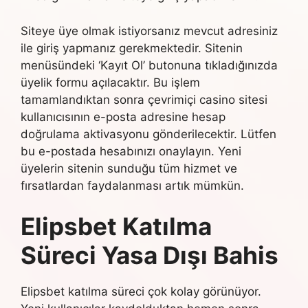
Siteye üye olmak istiyorsanız mevcut adresiniz
ile giriş yapmanız gerekmektedir. Sitenin
menüsündeki ‘Kayıt Ol’ butonuna tıkladığınızda
üyelik formu açılacaktır. Bu işlem
tamamlandıktan sonra çevrimiçi casino sitesi
kullanıcısının e-posta adresine hesap
doğrulama aktivasyonu gönderilecektir. Lütfen
bu e-postada hesabınızı onaylayın. Yeni
üyelerin sitenin sunduğu tüm hizmet ve
fırsatlardan faydalanması artık mümkün.
Elipsbet Katılma
Süreci Yasa Dışı Bahis
Elipsbet katılma süreci çok kolay görünüyor.