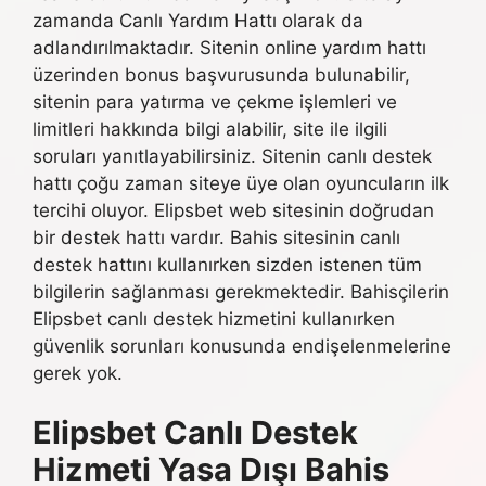
zamanda Canlı Yardım Hattı olarak da
adlandırılmaktadır. Sitenin online yardım hattı
üzerinden bonus başvurusunda bulunabilir,
sitenin para yatırma ve çekme işlemleri ve
limitleri hakkında bilgi alabilir, site ile ilgili
soruları yanıtlayabilirsiniz. Sitenin canlı destek
hattı çoğu zaman siteye üye olan oyuncuların ilk
tercihi oluyor. Elipsbet web sitesinin doğrudan
bir destek hattı vardır. Bahis sitesinin canlı
destek hattını kullanırken sizden istenen tüm
bilgilerin sağlanması gerekmektedir. Bahisçilerin
Elipsbet canlı destek hizmetini kullanırken
güvenlik sorunları konusunda endişelenmelerine
gerek yok.
Elipsbet Canlı Destek
Hizmeti Yasa Dışı Bahis