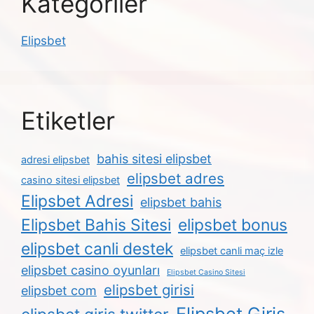
Kategoriler
Elipsbet
Etiketler
bahis sitesi elipsbet
adresi elipsbet
elipsbet adres
casino sitesi elipsbet
Elipsbet Adresi
elipsbet bahis
Elipsbet Bahis Sitesi
elipsbet bonus
elipsbet canli destek
elipsbet canli maç izle
elipsbet casino oyunları
Elipsbet Casino Sitesi
elipsbet girisi
elipsbet com
Elipsbet Giriş