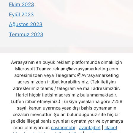
Ekim 2023
Eylül 2023
Ağustos 2023
Temmuz 2023
Avrasya'nın en büyük reklam platformunda olmak için
Microsoft Teams:
reklam@avrasyamarketing.com
adresimizden veya Telegram: @Avrasyamarketing
adresimizden irtibat kurabilirsiniz. (Tek iletişim
adreslerimiz teams / telegram ve mail adresimizdir.
Harici hiçbir iletişim adresimiz bulunmamaktadır.
Lütfen itibar etmeyiniz.) Türkiye yasalarına göre 7258
sayılı kanun uyarınca yasa dışı bahis oynamanın
cezaları mevcuttur. Şu an bulunduğunuz site hiç bir
şekilde illegal bahis oyunları oynatmıyor ve oynamaya
aracı olmuyordur.
casinomobi
|
avantajbet
|
lilabet
|