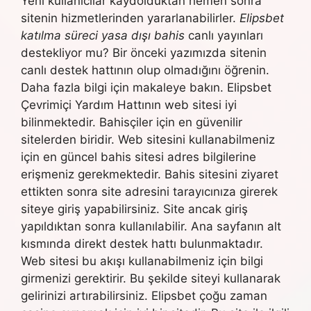
Yeni kullanıcılar kaydolduktan hemen sonra
sitenin hizmetlerinden yararlanabilirler.
Elipsbet
katılma süreci yasa dışı bahis
canlı yayınları
destekliyor mu? Bir önceki yazımızda sitenin
canlı destek hattının olup olmadığını öğrenin.
Daha fazla bilgi için makaleye bakın. Elipsbet
Çevrimiçi Yardım Hattının web sitesi iyi
bilinmektedir. Bahisçiler için en güvenilir
sitelerden biridir. Web sitesini kullanabilmeniz
için en güncel bahis sitesi adres bilgilerine
erişmeniz gerekmektedir. Bahis sitesini ziyaret
ettikten sonra site adresini tarayıcınıza girerek
siteye giriş yapabilirsiniz. Site ancak giriş
yapıldıktan sonra kullanılabilir. Ana sayfanın alt
kısmında direkt destek hattı bulunmaktadır.
Web sitesi bu akışı kullanabilmeniz için bilgi
girmenizi gerektirir. Bu şekilde siteyi kullanarak
gelirinizi artırabilirsiniz. Elipsbet çoğu zaman