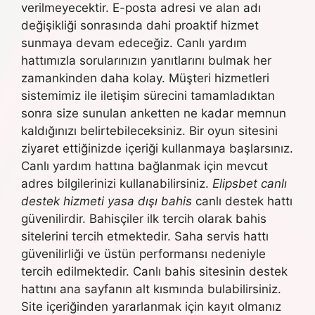
verilmeyecektir. E-posta adresi ve alan adı
değişikliği sonrasında dahi proaktif hizmet
sunmaya devam edeceğiz. Canlı yardım
hattımızla sorularınızın yanıtlarını bulmak her
zamankinden daha kolay. Müşteri hizmetleri
sistemimiz ile iletişim sürecini tamamladıktan
sonra size sunulan anketten ne kadar memnun
kaldığınızı belirtebileceksiniz. Bir oyun sitesini
ziyaret ettiğinizde içeriği kullanmaya başlarsınız.
Canlı yardım hattına bağlanmak için mevcut
adres bilgilerinizi kullanabilirsiniz.
Elipsbet canlı
destek hizmeti yasa dışı bahis
canlı destek hattı
güvenilirdir. Bahisçiler ilk tercih olarak bahis
sitelerini tercih etmektedir. Saha servis hattı
güvenilirliği ve üstün performansı nedeniyle
tercih edilmektedir. Canlı bahis sitesinin destek
hattını ana sayfanın alt kısmında bulabilirsiniz.
Site içeriğinden yararlanmak için kayıt olmanız