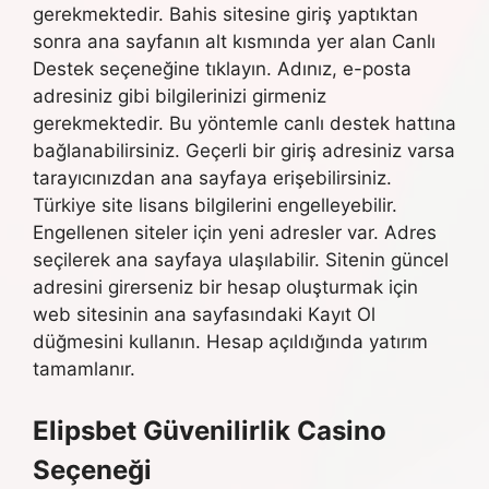
gerekmektedir. Bahis sitesine giriş yaptıktan
sonra ana sayfanın alt kısmında yer alan Canlı
Destek seçeneğine tıklayın. Adınız, e-posta
adresiniz gibi bilgilerinizi girmeniz
gerekmektedir. Bu yöntemle canlı destek hattına
bağlanabilirsiniz. Geçerli bir giriş adresiniz varsa
tarayıcınızdan ana sayfaya erişebilirsiniz.
Türkiye site lisans bilgilerini engelleyebilir.
Engellenen siteler için yeni adresler var. Adres
seçilerek ana sayfaya ulaşılabilir. Sitenin güncel
adresini girerseniz bir hesap oluşturmak için
web sitesinin ana sayfasındaki Kayıt Ol
düğmesini kullanın. Hesap açıldığında yatırım
tamamlanır.
Elipsbet Güvenilirlik Casino
Seçeneği