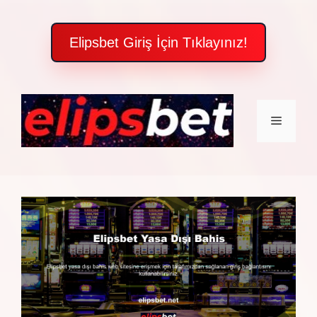
Elipsbet Giriş İçin Tıklayınız!
İçeriğe
atla
Menü