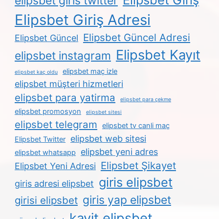
elipsbet giris twitter
Elipsbet Giriş Adresi
Elipsbet Güncel Adresi
Elipsbet Güncel
Elipsbet Kayıt
elipsbet instagram
elipsbet maç izle
elipsbet kaç oldu
elipsbet müşteri hizmetleri
elipsbet para yatirma
elipsbet para çekme
elipsbet promosyon
elipsbet sitesi
elipsbet telegram
elipsbet tv canli maç
elipsbet web sitesi
Elipsbet Twitter
elipsbet yeni adres
elipsbet whatsapp
Elipsbet Şikayet
Elipsbet Yeni Adresi
giris elipsbet
giris adresi elipsbet
giris yap elipsbet
girisi elipsbet
kayit elipsbet