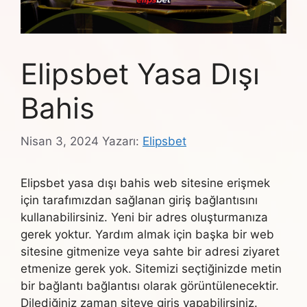
Elipsbet Yasa Dışı
Bahis
Nisan 3, 2024
Yazarı:
Elipsbet
Elipsbet yasa dışı bahis web sitesine erişmek
için tarafımızdan sağlanan giriş bağlantısını
kullanabilirsiniz. Yeni bir adres oluşturmanıza
gerek yoktur. Yardım almak için başka bir web
sitesine gitmenize veya sahte bir adresi ziyaret
etmenize gerek yok. Sitemizi seçtiğinizde metin
bir bağlantı bağlantısı olarak görüntülenecektir.
Dilediğiniz zaman siteye giriş yapabilirsiniz.