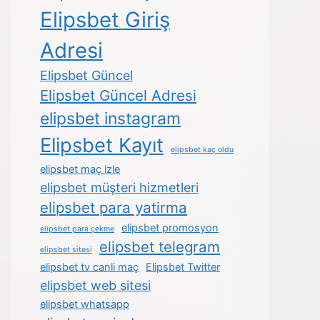
Elipsbet Giriş
Adresi
Elipsbet Güncel
Elipsbet Güncel Adresi
elipsbet instagram
Elipsbet Kayıt
elipsbet kaç oldu
elipsbet maç izle
elipsbet müşteri hizmetleri
elipsbet para yatirma
elipsbet promosyon
elipsbet para çekme
elipsbet telegram
elipsbet sitesi
elipsbet tv canli maç
Elipsbet Twitter
elipsbet web sitesi
elipsbet whatsapp