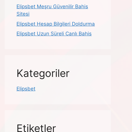
Elipsbet Meşru Güvenilir Bahis
Sitesi
Elipsbet Hesap Bilgileri Doldurma
Elipsbet Uzun Süreli Canlı Bahis
Kategoriler
Elipsbet
Etiketler