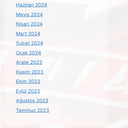
Haziran 2024
Mayıs 2024
Nisan 2024
Mart 2024
Şubat 2024
Ocak 2024
Aralık 2023
Kasım 2023
Ekim 2023
Eylül 2023
Ağustos 2023
Temmuz 2023