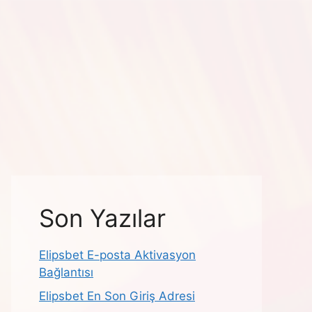
Son Yazılar
Elipsbet E-posta Aktivasyon
Bağlantısı
Elipsbet En Son Giriş Adresi