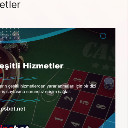
etler