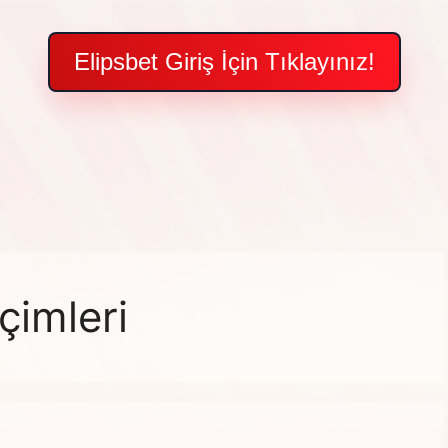
Elipsbet Giriş İçin Tıklayınız!
çimleri