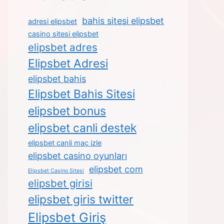
bahis sitesi elipsbet
adresi elipsbet
casino sitesi elipsbet
elipsbet adres
Elipsbet Adresi
elipsbet bahis
Elipsbet Bahis Sitesi
elipsbet bonus
elipsbet canli destek
elipsbet canli maç izle
elipsbet casino oyunları
elipsbet com
Elipsbet Casino Sitesi
elipsbet girisi
elipsbet giris twitter
Elipsbet Giriş