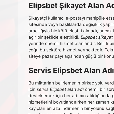
Elipsbet Şikayet Alan A
Şikayetçi kullanıcı e-postayı manipüle ets
sitesinde veya başlıklarda değişiklik yap
aracılığıyla hiç kötü eleştiri almadı, ancak 
ağır bir şekilde eleştirildi.
Elipsbet şikayet
yerinde önemli hizmet alanlarıdır. Belirli b
çoğu bu sektöre hizmet vermektedir. Tekra
siteye pazar payı açısından güçlü bir kon
Servis Elipsbet Alan Adı
Bu miktarları belirlemenin birkaç yolu vard
için
servis Elipsbet alan adı
önemli bir sor
desteklemek için her adımın atıldığını da gö
hizmetlerini boyutlandırırken her zaman kar
kayıpları en aza indirmenin bir yolunu sağ