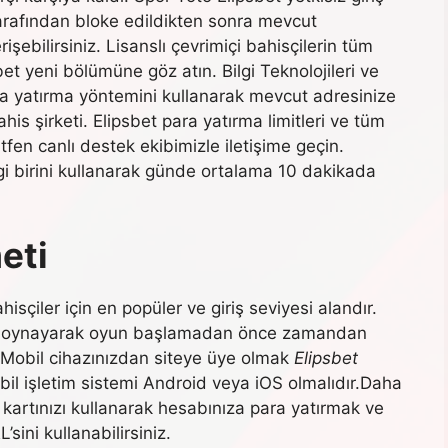
tarafından bloke edildikten sonra mevcut
ebilirsiniz. Lisanslı çevrimiçi bahisçilerin tüm
bet yeni bölümüne göz atın. Bilgi Teknolojileri ve
 para yatırma yöntemini kullanarak mevcut adresinize
his şirketi. Elipsbet para yatırma limitleri ve tüm
tfen canlı destek ekibimizle iletişime geçin.
 birini kullanarak günde ortalama 10 dakikada
eti
çiler için en popüler ve giriş seviyesi alandır.
zde oynayarak oyun başlamadan önce zamandan
. Mobil cihazınızdan siteye üye olmak
Elipsbet
bil işletim sistemi Android veya iOS olmalıdır.Daha
 kartınızı kullanarak hesabınıza para yatırmak ve
sini kullanabilirsiniz.