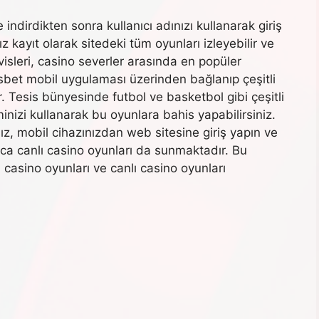
ndirdikten sonra kullanıcı adınızı kullanarak giriş
 kayıt olarak sitedeki tüm oyunları izleyebilir ve
visleri, casino severler arasında en popüler
ipsbet mobil uygulaması üzerinden bağlanıp çeşitli
Tesis bünyesinde futbol ve basketbol gibi çeşitli
minizi kullanarak bu oyunlara bahis yapabilirsiniz.
z, mobil cihazınızdan web sitesine giriş yapın ve
ca canlı casino oyunları da sunmaktadır. Bu
 casino oyunları ve canlı casino oyunları