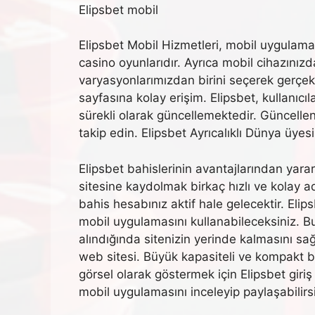
Elipsbet mobil
Elipsbet Mobil Hizmetleri, mobil uygulama
casino oyunlarıdır. Ayrıca mobil cihazınız
varyasyonlarımızdan birini seçerek gerçek
sayfasına kolay erişim. Elipsbet, kullanıcıl
sürekli olarak güncellemektedir. Güncell
takip edin. Elipsbet Ayrıcalıklı Dünya üyesi
Elipsbet bahislerinin avantajlarından yar
sitesine kaydolmak birkaç hızlı ve kolay a
bahis hesabınız aktif hale gelecektir. Eli
mobil uygulamasını kullanabileceksiniz. 
alındığında sitenizin yerinde kalmasını sağ
web sitesi. Büyük kapasiteli ve kompakt bi
görsel olarak göstermek için Elipsbet giriş 
mobil uygulamasını inceleyip paylaşabilirsi