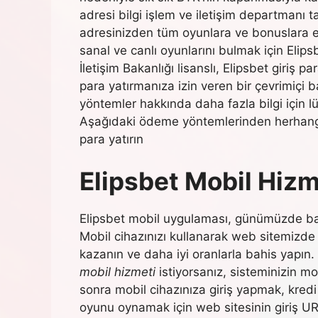
adresi bilgi işlem ve iletişim departmanı 
adresinizden tüm oyunlara ve bonuslara eriş
sanal ve canlı oyunlarını bulmak için Elips
İletişim Bakanlığı lisanslı, Elipsbet giriş
para yatırmanıza izin veren bir çevrimiçi ba
yöntemler hakkında daha fazla bilgi için lü
Aşağıdaki ödeme yöntemlerinden herhangi
para yatırın
Elipsbet Mobil Hizm
Elipsbet mobil uygulaması, günümüzde bahis
Mobil cihazınızı kullanarak web sitemi
kazanın ve daha iyi oranlarla bahis yapın
mobil hizmeti
istiyorsanız, sisteminizin mo
sonra mobil cihazınıza giriş yapmak, kredi
oyunu oynamak için web sitesinin giriş URL’