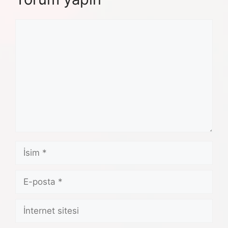
Yorum
İsim
E-
posta
İnternet
sitesi