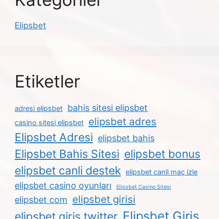
Elipsbet
Etiketler
bahis sitesi elipsbet
adresi elipsbet
elipsbet adres
casino sitesi elipsbet
Elipsbet Adresi
elipsbet bahis
Elipsbet Bahis Sitesi
elipsbet bonus
elipsbet canli destek
elipsbet canli maç izle
elipsbet casino oyunları
Elipsbet Casino Sitesi
elipsbet girisi
elipsbet com
Elipsbet Giriş
elipsbet giris twitter