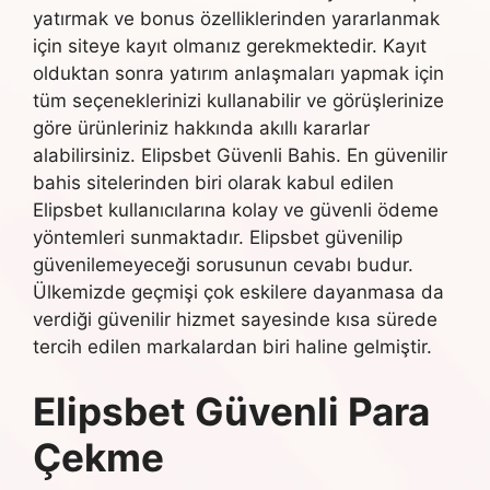
yatırmak ve bonus özelliklerinden yararlanmak
için siteye kayıt olmanız gerekmektedir. Kayıt
olduktan sonra yatırım anlaşmaları yapmak için
tüm seçeneklerinizi kullanabilir ve görüşlerinize
göre ürünleriniz hakkında akıllı kararlar
alabilirsiniz. Elipsbet Güvenli Bahis. En güvenilir
bahis sitelerinden biri olarak kabul edilen
Elipsbet kullanıcılarına kolay ve güvenli ödeme
yöntemleri sunmaktadır. Elipsbet güvenilip
güvenilemeyeceği sorusunun cevabı budur.
Ülkemizde geçmişi çok eskilere dayanmasa da
verdiği güvenilir hizmet sayesinde kısa sürede
tercih edilen markalardan biri haline gelmiştir.
Elipsbet Güvenli Para
Çekme