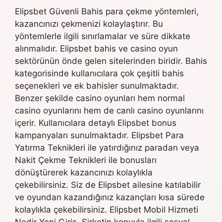
Elipsbet Güvenli Bahis para çekme yöntemleri,
kazancınızı çekmenizi kolaylaştırır. Bu
yöntemlerle ilgili sınırlamalar ve süre dikkate
alınmalıdır. Elipsbet bahis ve casino oyun
sektörünün önde gelen sitelerinden biridir. Bahis
kategorisinde kullanıcılara çok çeşitli bahis
seçenekleri ve ek bahisler sunulmaktadır.
Benzer şekilde casino oyunları hem normal
casino oyunlarını hem de canlı casino oyunlarını
içerir. Kullanıcılara detaylı Elipsbet bonus
kampanyaları sunulmaktadır. Elipsbet Para
Yatırma Teknikleri ile yatırdığınız paradan veya
Nakit Çekme Teknikleri ile bonusları
dönüştürerek kazancınızı kolaylıkla
çekebilirsiniz. Siz de Elipsbet ailesine katılabilir
ve oyundan kazandığınız kazançları kısa sürede
kolaylıkla çekebilirsiniz. Elipsbet Mobil Hizmeti