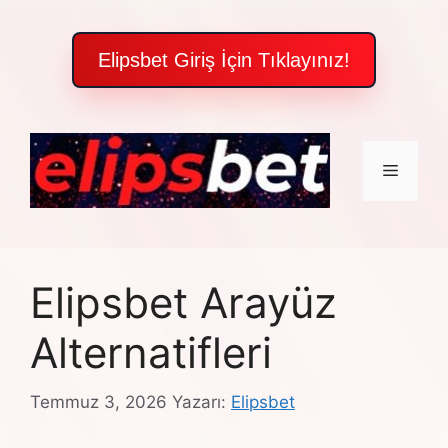
Elipsbet Giriş İçin Tıklayınız!
İçeriğe
atla
Menü
Elipsbet Arayüz
Alternatifleri
Temmuz 3, 2026
Yazarı:
Elipsbet