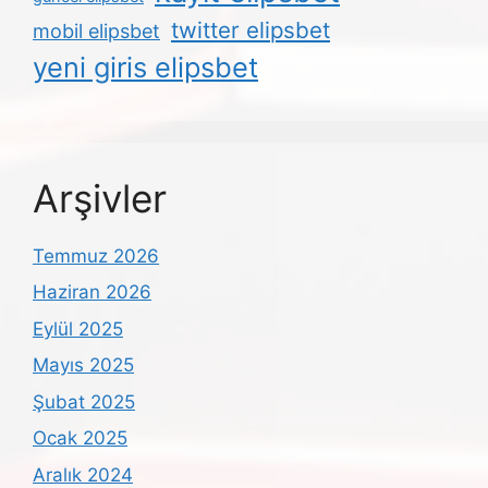
twitter elipsbet
mobil elipsbet
yeni giris elipsbet
Arşivler
Temmuz 2026
Haziran 2026
Eylül 2025
Mayıs 2025
Şubat 2025
Ocak 2025
Aralık 2024