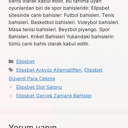
bahis olarak kabul edilir. Bu tanıma uyan
oyunlardan biri de spor bahisleridir. Elipsbet
sitesinde canlı bahisler: Futbol bahisleri. Tenis
bahisleri. Basketbol bahisleri. Voleybol bahisleri.
Masa tenisi bahisleri. Beyzbol piyango. Spor
Bahisleri. Kriket Bahisleri Yukarıdaki bahislerin
tümü canlı bahis olarak kabul edilir.
Kategoriler
Elipsbet
Etiketler
Elipsbet Arayüz Alternatifleri
,
Elipsbet
Güvenli Para Çekme
Elipsbet Slot Salonu
Elipsbet Gerçek Zamanlı Bahisler
Yorum yapın