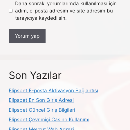
Daha sonraki yorumlarımda kullanılması için
adım, e-posta adresim ve site adresim bu
tarayıcıya kaydedilsin.
Son Yazılar
Elipsbet E-posta Aktivasyon Bağlantısı
Elipsbet En Son Giriş Adresi
Elipsbet Güncel Giriş Bilgileri
Elipsbet Çevrimiçi Casino Kullanımı
Elipsbet Mevcut Web Adresi