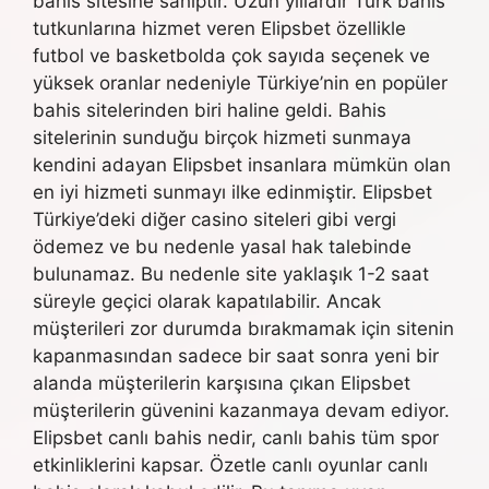
bahis sitesine sahiptir. Uzun yıllardır Türk bahis
tutkunlarına hizmet veren Elipsbet özellikle
futbol ve basketbolda çok sayıda seçenek ve
yüksek oranlar nedeniyle Türkiye’nin en popüler
bahis sitelerinden biri haline geldi. Bahis
sitelerinin sunduğu birçok hizmeti sunmaya
kendini adayan Elipsbet insanlara mümkün olan
en iyi hizmeti sunmayı ilke edinmiştir. Elipsbet
Türkiye’deki diğer casino siteleri gibi vergi
ödemez ve bu nedenle yasal hak talebinde
bulunamaz. Bu nedenle site yaklaşık 1-2 saat
süreyle geçici olarak kapatılabilir. Ancak
müşterileri zor durumda bırakmamak için sitenin
kapanmasından sadece bir saat sonra yeni bir
alanda müşterilerin karşısına çıkan Elipsbet
müşterilerin güvenini kazanmaya devam ediyor.
Elipsbet canlı bahis nedir, canlı bahis tüm spor
etkinliklerini kapsar. Özetle canlı oyunlar canlı