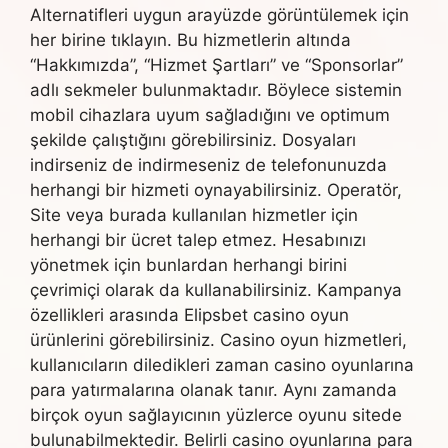
Alternatifleri uygun arayüzde görüntülemek için
her birine tıklayın. Bu hizmetlerin altında
“Hakkımızda”, “Hizmet Şartları” ve “Sponsorlar”
adlı sekmeler bulunmaktadır. Böylece sistemin
mobil cihazlara uyum sağladığını ve optimum
şekilde çalıştığını görebilirsiniz. Dosyaları
indirseniz de indirmeseniz de telefonunuzda
herhangi bir hizmeti oynayabilirsiniz. Operatör,
Site veya burada kullanılan hizmetler için
herhangi bir ücret talep etmez. Hesabınızı
yönetmek için bunlardan herhangi birini
çevrimiçi olarak da kullanabilirsiniz. Kampanya
özellikleri arasında Elipsbet casino oyun
ürünlerini görebilirsiniz. Casino oyun hizmetleri,
kullanıcıların diledikleri zaman casino oyunlarına
para yatırmalarına olanak tanır. Aynı zamanda
birçok oyun sağlayıcının yüzlerce oyunu sitede
bulunabilmektedir. Belirli casino oyunlarına para