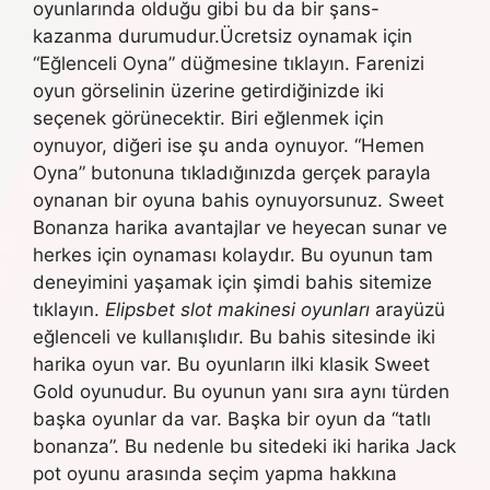
oyunlarında olduğu gibi bu da bir şans-
kazanma durumudur.Ücretsiz oynamak için
“Eğlenceli Oyna” düğmesine tıklayın. Farenizi
oyun görselinin üzerine getirdiğinizde iki
seçenek görünecektir. Biri eğlenmek için
oynuyor, diğeri ise şu anda oynuyor. “Hemen
Oyna” butonuna tıkladığınızda gerçek parayla
oynanan bir oyuna bahis oynuyorsunuz. Sweet
Bonanza harika avantajlar ve heyecan sunar ve
herkes için oynaması kolaydır. Bu oyunun tam
deneyimini yaşamak için şimdi bahis sitemize
tıklayın.
Elipsbet slot makinesi oyunları
arayüzü
eğlenceli ve kullanışlıdır. Bu bahis sitesinde iki
harika oyun var. Bu oyunların ilki klasik Sweet
Gold oyunudur. Bu oyunun yanı sıra aynı türden
başka oyunlar da var. Başka bir oyun da “tatlı
bonanza”. Bu nedenle bu sitedeki iki harika Jack
pot oyunu arasında seçim yapma hakkına