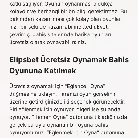
katkı sağlıyor. Oyunun oynanması oldukça
kolaydır ve herhangi bir ön bilgi gerektirmez. Bu
bakımdan kazanılması çok kolay olan oyunlar
hızlı bir şekilde kazanılabilmektedir.Evet,
çevrimiçi bahis sitelerinde harika oyunları
ücretsiz olarak oynayabilirsiniz.
Elipsbet Ücretsiz Oynamak Bahis
Oyununa Katılmak
Ücretsiz oynamak için “Eğlenceli Oyna”
düğmesine tıklayın. Farenizi oyun görselinin
üzerine getirdiğinizde iki seçenek görünecektir.
Biri eğlenmek için oynuyor, diğeri ise şu anda
oynuyor. “Hemen Oyna” butonuna tıkladığınızda
gerçek parayla oynanan bir oyuna bahis
oynuyorsunuz. “Eğlenmek İçin Oyna” butonuna