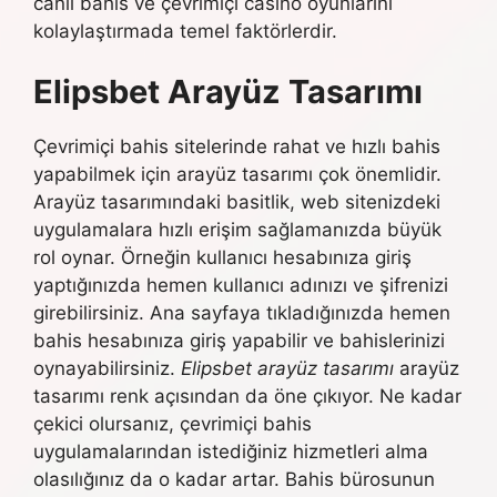
canlı bahis ve çevrimiçi casino oyunlarını
kolaylaştırmada temel faktörlerdir.
Elipsbet Arayüz Tasarımı
Çevrimiçi bahis sitelerinde rahat ve hızlı bahis
yapabilmek için arayüz tasarımı çok önemlidir.
Arayüz tasarımındaki basitlik, web sitenizdeki
uygulamalara hızlı erişim sağlamanızda büyük
rol oynar. Örneğin kullanıcı hesabınıza giriş
yaptığınızda hemen kullanıcı adınızı ve şifrenizi
girebilirsiniz. Ana sayfaya tıkladığınızda hemen
bahis hesabınıza giriş yapabilir ve bahislerinizi
oynayabilirsiniz.
Elipsbet arayüz tasarımı
arayüz
tasarımı renk açısından da öne çıkıyor. Ne kadar
çekici olursanız, çevrimiçi bahis
uygulamalarından istediğiniz hizmetleri alma
olasılığınız da o kadar artar. Bahis bürosunun