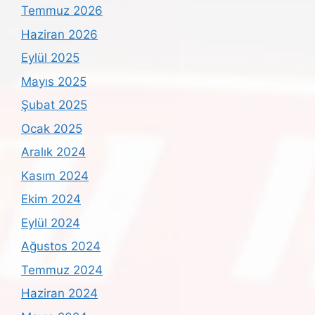
Temmuz 2026
Haziran 2026
Eylül 2025
Mayıs 2025
Şubat 2025
Ocak 2025
Aralık 2024
Kasım 2024
Ekim 2024
Eylül 2024
Ağustos 2024
Temmuz 2024
Haziran 2024