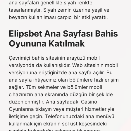
ana sayfaları genellikle siyah renkte
tasarlanmıştır. Siyah zemin üzerine yeşil ve
beyazın kullanılması çarpıcı bir etki yarattı.
Elipsbet Ana Sayfası Bahis
Oyununa Katılmak
Çevrimiçi bahis sitesinin arayüzü mobil
versiyonda da kullanışlıdır. Web sitesinin mobil
versiyonuna eriştiğinizde ana sayfa açılır. Bu
ana sayfa ihtiyacınız olan bölümlere hızlı erişim
sağlar. Tüm sekmeler ve bölümler mobil
cihazınızın ana ekranında düzgün bir şekilde
düzenlenmiştir. Ana sayfadaki Casino
Oyunlarına tıklayın veya müşteri hizmetleriyle
iletişime geçin. Telefonunuzdaki ana menüyü
kullanmak için ekranın sol üst köşesindeki
çizginin bulunduğu sekmeye tıklamanız