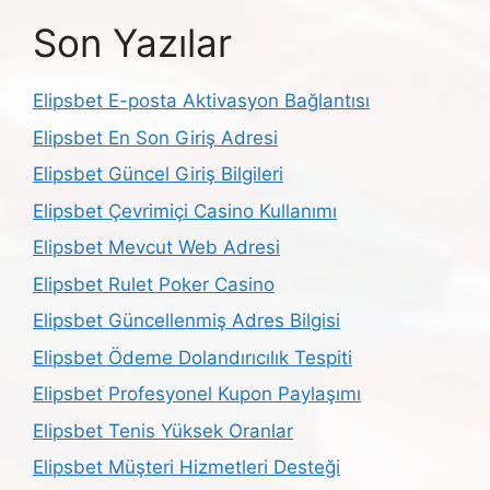
Son Yazılar
Elipsbet E-posta Aktivasyon Bağlantısı
Elipsbet En Son Giriş Adresi
Elipsbet Güncel Giriş Bilgileri
Elipsbet Çevrimiçi Casino Kullanımı
Elipsbet Mevcut Web Adresi
Elipsbet Rulet Poker Casino
Elipsbet Güncellenmiş Adres Bilgisi
Elipsbet Ödeme Dolandırıcılık Tespiti
Elipsbet Profesyonel Kupon Paylaşımı
Elipsbet Tenis Yüksek Oranlar
Elipsbet Müşteri Hizmetleri Desteği