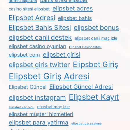
bahis sitesi elipsbet
adresi elipsbet
elipsbet adres
casino sitesi elipsbet
Elipsbet Adresi
elipsbet bahis
Elipsbet Bahis Sitesi
elipsbet bonus
elipsbet canli destek
elipsbet canli maç izle
elipsbet casino oyunları
Elipsbet Casino Sitesi
elipsbet girisi
elipsbet com
Elipsbet Giriş
elipsbet giris twitter
Elipsbet Giriş Adresi
Elipsbet Güncel Adresi
Elipsbet Güncel
Elipsbet Kayıt
elipsbet instagram
elipsbet maç izle
elipsbet kaç oldu
elipsbet müşteri hizmetleri
elipsbet para yatirma
elipsbet para çekme