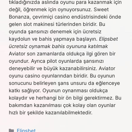
tıkladığınızda aslında oyunu para kazanmak için
değil, öğrenmek için oynuyorsunuz. Sweet
Bonanza, çevrimiçi casino endüstrisindeki önde
gelen slot makinesi türlerinden biridir. Bu
oyunda şansınızı denemek için ücretsiz
kaydolun ve bahis yapmaya başlayın.
Elipsbet
ücretsiz oynamak bahis oyununa katılmak
Aviator son zamanlarda oldukça ilgi gören bir
oyundur. Ayrıca pilot oyunlarda şansınızı
deneyebilir ve büyük kazanabilirsiniz. Aviator
oyunu casino oyunlarından biridir. Bu oyunun
sonucunu belirleyen şans unsuru da eğlenceye
katkı sağlıyor. Oyunun oynanması oldukça
kolaydır ve herhangi bir ön bilgi gerektirmez. Bu
bakımdan kazanılması çok kolay olan oyunlar
hızlı bir şekilde kazanılabilmektedir.
Kategoriler
Elipsbet