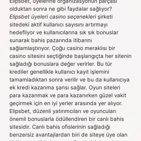
Elipsbet, üyelerine organizasyonun parçası
olduktan sonra ne gibi faydalar sağlıyor?
Elipsbet üyeleri casino seçenekleri
şirketi
sitedeki aktif kullanıcı sayısını artırmayı
hedefliyor ve kullanıcılarına sık sık bonuslar
sunarak bahis pazarında itibarını
sağlamlaştırıyor. Çoğu casino meraklısı bir
casino sitesini seçtiğinde başlangıçta her sitenin
sağladığı bonuslara değer verirler. Bu tür
krediler genellikle kullanıcı kayıt işlemini
tamamladıktan sonra verilir ve bu da kullanıcıya
ek kredi kazanma şansı sağlar. Oyun siteleri
para kazanmak ve para kazanırken güzel vakit
geçirmek için en iyi yerler arasında yer alıyor.
Elipsbet, düzenli yatırımcıları ve oyuncuları
önemli bonuslarla ödüllendiren bir canlı bahis
sitesidir. Canlı bahis ofislerinin sağladığı
benzersiz avantajlardan biri de siteye üye olan