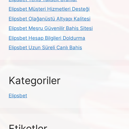
Elipsbet Müşteri Hizmetleri Desteği
Elipsbet Olağanüstü Altyapı Kalitesi
Elipsbet Meşru Güvenilir Bahis Sitesi
Elipsbet Hesap Bilgileri Doldurma
Elipsbet Uzun Süreli Canlı Bahis
Kategoriler
Elipsbet
Etiketler