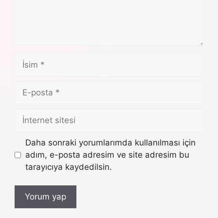
İsim
E-
posta
İnternet
sitesi
Daha sonraki yorumlarımda kullanılması için
adım, e-posta adresim ve site adresim bu
tarayıcıya kaydedilsin.