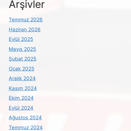
Arşivler
Temmuz 2026
Haziran 2026
Eylül 2025
Mayıs 2025
Şubat 2025
Ocak 2025
Aralık 2024
Kasım 2024
Ekim 2024
Eylül 2024
Ağustos 2024
Temmuz 2024