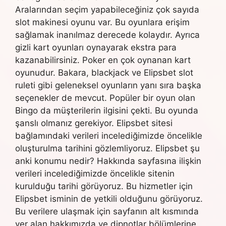
Aralarından seçim yapabileceğiniz çok sayıda
slot makinesi oyunu var. Bu oyunlara erişim
sağlamak inanılmaz derecede kolaydır. Ayrıca
gizli kart oyunları oynayarak ekstra para
kazanabilirsiniz. Poker en çok oynanan kart
oyunudur. Bakara, blackjack ve Elipsbet slot
ruleti gibi geleneksel oyunların yanı sıra başka
seçenekler de mevcut. Popüler bir oyun olan
Bingo da müşterilerin ilgisini çekti. Bu oyunda
şanslı olmanız gerekiyor. Elipsbet sitesi
bağlamındaki verileri incelediğimizde öncelikle
oluşturulma tarihini gözlemliyoruz. Elipsbet şu
anki konumu nedir? Hakkında sayfasına ilişkin
verileri incelediğimizde öncelikle sitenin
kurulduğu tarihi görüyoruz. Bu hizmetler için
Elipsbet isminin de yetkili olduğunu görüyoruz.
Bu verilere ulaşmak için sayfanın alt kısmında
yer alan hakkımızda ve dipnotlar bölümlerine