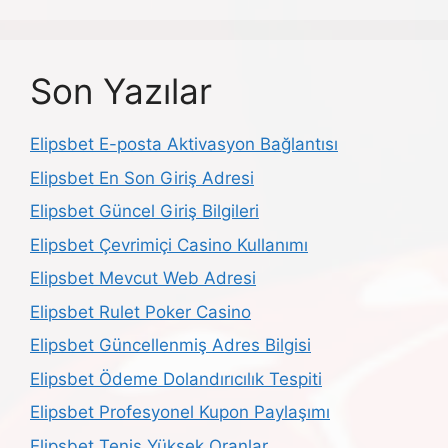
Son Yazılar
Elipsbet E-posta Aktivasyon Bağlantısı
Elipsbet En Son Giriş Adresi
Elipsbet Güncel Giriş Bilgileri
Elipsbet Çevrimiçi Casino Kullanımı
Elipsbet Mevcut Web Adresi
Elipsbet Rulet Poker Casino
Elipsbet Güncellenmiş Adres Bilgisi
Elipsbet Ödeme Dolandırıcılık Tespiti
Elipsbet Profesyonel Kupon Paylaşımı
Elipsbet Tenis Yüksek Oranlar