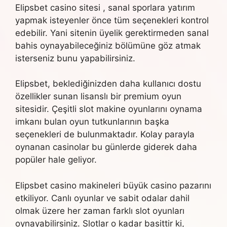
Elipsbet casino sitesi , sanal sporlara yatırım
yapmak isteyenler önce tüm seçenekleri kontrol
edebilir. Yani sitenin üyelik gerektirmeden sanal
bahis oynayabileceğiniz bölümüne göz atmak
isterseniz bunu yapabilirsiniz.
Elipsbet, beklediğinizden daha kullanıcı dostu
özellikler sunan lisanslı bir premium oyun
sitesidir. Çeşitli slot makine oyunlarını oynama
imkanı bulan oyun tutkunlarının başka
seçenekleri de bulunmaktadır. Kolay parayla
oynanan casinolar bu günlerde giderek daha
popüler hale geliyor.
Elipsbet casino makineleri büyük casino pazarını
etkiliyor. Canlı oyunlar ve sabit odalar dahil
olmak üzere her zaman farklı slot oyunları
oynayabilirsiniz. Slotlar o kadar basittir ki,