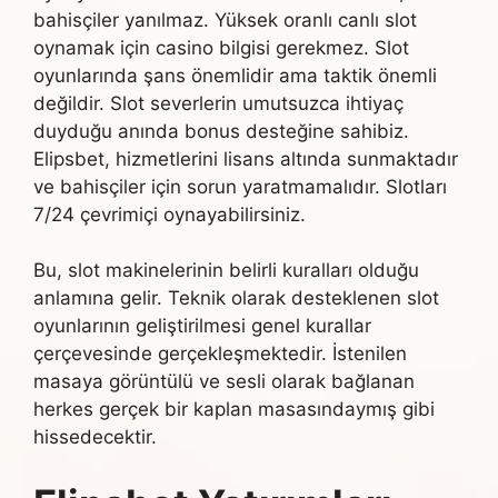
bahisçiler yanılmaz. Yüksek oranlı canlı slot
oynamak için casino bilgisi gerekmez. Slot
oyunlarında şans önemlidir ama taktik önemli
değildir. Slot severlerin umutsuzca ihtiyaç
duyduğu anında bonus desteğine sahibiz.
Elipsbet, hizmetlerini lisans altında sunmaktadır
ve bahisçiler için sorun yaratmamalıdır. Slotları
7/24 çevrimiçi oynayabilirsiniz.
Bu, slot makinelerinin belirli kuralları olduğu
anlamına gelir. Teknik olarak desteklenen slot
oyunlarının geliştirilmesi genel kurallar
çerçevesinde gerçekleşmektedir. İstenilen
masaya görüntülü ve sesli olarak bağlanan
herkes gerçek bir kaplan masasındaymış gibi
hissedecektir.