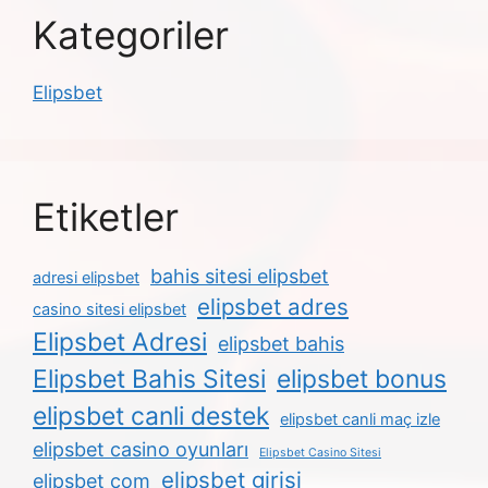
Kategoriler
Elipsbet
Etiketler
bahis sitesi elipsbet
adresi elipsbet
elipsbet adres
casino sitesi elipsbet
Elipsbet Adresi
elipsbet bahis
Elipsbet Bahis Sitesi
elipsbet bonus
elipsbet canli destek
elipsbet canli maç izle
elipsbet casino oyunları
Elipsbet Casino Sitesi
elipsbet girisi
elipsbet com