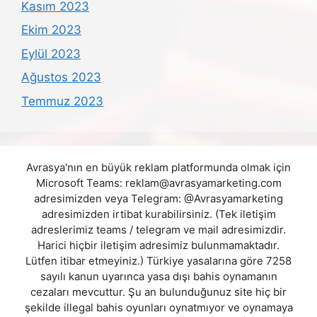
Kasım 2023
Ekim 2023
Eylül 2023
Ağustos 2023
Temmuz 2023
Avrasya'nın en büyük reklam platformunda olmak için
Microsoft Teams:
reklam@avrasyamarketing.com
adresimizden veya Telegram: @Avrasyamarketing
adresimizden irtibat kurabilirsiniz. (Tek iletişim
adreslerimiz teams / telegram ve mail adresimizdir.
Harici hiçbir iletişim adresimiz bulunmamaktadır.
Lütfen itibar etmeyiniz.) Türkiye yasalarına göre 7258
sayılı kanun uyarınca yasa dışı bahis oynamanın
cezaları mevcuttur. Şu an bulunduğunuz site hiç bir
şekilde illegal bahis oyunları oynatmıyor ve oynamaya