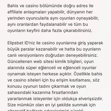
Bahis ve casino bölümünde doğru adres ile
affiliate anlaşmaları yapabilir, dünyanın her
yerinden oyuncularla aynı oyunları oynayabilir,
aynı oranlardan faydalanabilir ve tüm bu
oyunların keyfini daha fazla çıkarabilirsiniz.
Elipsbet ID’niz ile casino oyunlarına giriş yaparak
büyük paralar kazanabilir ve hatta bu oyunların
canlı versiyonlarını doğrudan deneyebilirsiniz.
Güncellenen web sitesi kimlik bilgileri, oyun
alanında süper eğlenceli ve eğlenceli oyunlar
oynamak isteyen herkese açıktır. Özellikle bahis
ve casino siteleri için bu erişim kısıtlaması, söz
konusu oyunun tadını çıkarmak ve oyun
sahasındaki kazanma fırsatlarından
yararlanmak isteyenler için oldukça elverişsizdir.
Size mümkün olan en iyi şekilde sunmak için