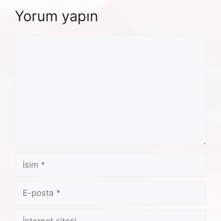
Yorum yapın
Yorum
İsim
E-
posta
İnternet