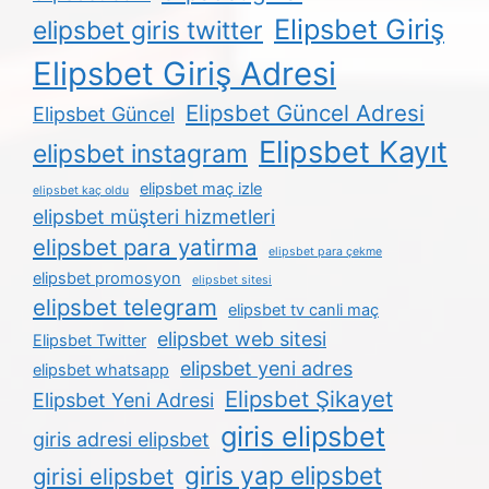
Elipsbet Giriş
elipsbet giris twitter
Elipsbet Giriş Adresi
Elipsbet Güncel Adresi
Elipsbet Güncel
Elipsbet Kayıt
elipsbet instagram
elipsbet maç izle
elipsbet kaç oldu
elipsbet müşteri hizmetleri
elipsbet para yatirma
elipsbet para çekme
elipsbet promosyon
elipsbet sitesi
elipsbet telegram
elipsbet tv canli maç
elipsbet web sitesi
Elipsbet Twitter
elipsbet yeni adres
elipsbet whatsapp
Elipsbet Şikayet
Elipsbet Yeni Adresi
giris elipsbet
giris adresi elipsbet
giris yap elipsbet
girisi elipsbet