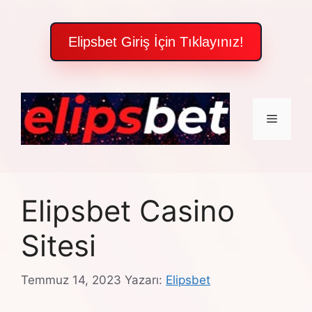
Elipsbet Giriş İçin Tıklayınız!
İçeriğe
atla
Menü
Elipsbet Casino
Sitesi
Temmuz 14, 2023
Yazarı:
Elipsbet