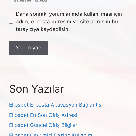
sitesi
Daha sonraki yorumlarımda kullanılması için
adım, e-posta adresim ve site adresim bu
tarayıcıya kaydedilsin.
Son Yazılar
Elipsbet E-posta Aktivasyon Bağlantısı
Elipsbet En Son Giriş Adresi
Elipsbet Güncel Giriş Bilgileri
Elipsbet Çevrimiçi Casino Kullanımı