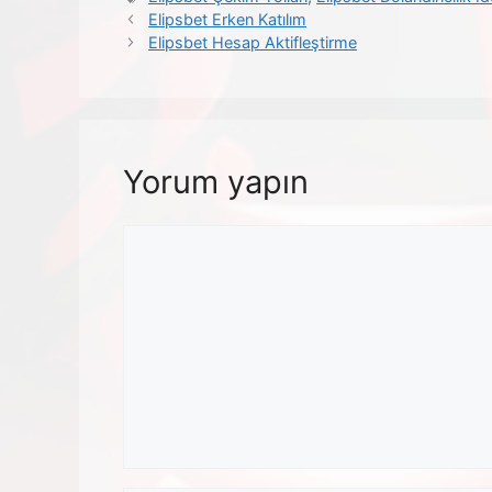
Elipsbet Erken Katılım
Elipsbet Hesap Aktifleştirme
Yorum yapın
Yorum