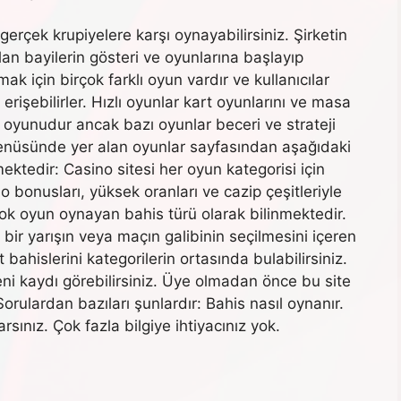
gerçek krupiyelere karşı oynayabilirsiniz. Şirketin
lan bayilerin gösteri ve oyunlarına başlayıp
ak için birçok farklı oyun vardır ve kullanıcılar
 erişebilirler. Hızlı oyunlar kart oyunlarını ve masa
s oyunudur ancak bazı oyunlar beceri ve strateji
menüsünde yer alan oyunlar sayfasından aşağıdaki
ktedir: Casino sitesi her oyun kategorisi için
 bonusları, yüksek oranları ve cazip çeşitleriyle
ok oyun oynayan bahis türü olarak bilinmektedir.
bir yarışın veya maçın galibinin seçilmesini içeren
bahislerini kategorilerin ortasında bulabilirsiniz.
ni kaydı görebilirsiniz. Üye olmadan önce bu site
z. Sorulardan bazıları şunlardır: Bahis nasıl oynanır.
rsınız. Çok fazla bilgiye ihtiyacınız yok.