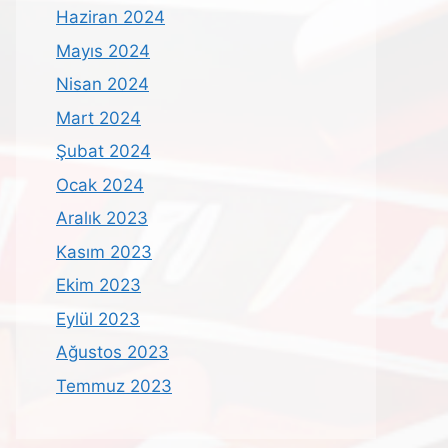
Haziran 2024
Mayıs 2024
Nisan 2024
Mart 2024
Şubat 2024
Ocak 2024
Aralık 2023
Kasım 2023
Ekim 2023
Eylül 2023
Ağustos 2023
Temmuz 2023