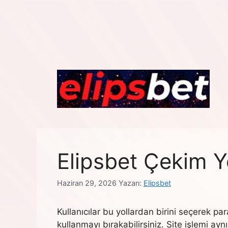
İçeriğe
atla
Elipsbet Çekim Yo
Haziran 29, 2026
Yazarı:
Elipsbet
Kullanıcılar bu yollardan birini seçerek pa
kullanmayı bırakabilirsiniz. Site işlemi ay