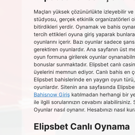
Maçları yüksek çözünürlükte izleyebilir ve 
stüdyosu, gerçek etkinlik organizatörleri o
bitirdikleri yerdir. Oynamak ve bahis oynam
tercih ettikleri oyuna giriş yaparak bunlara
oyunlarını içerir. Bazı oyunlar sadece şan
gerektiren oyunlardır. Ana sayfanın üst 
oyun formuna girilerek oyunlar oynanabilme
bonuslar sunmaktadır. Elipsbet canlı casino
üyelerini memnun ediyor. Canlı bahis en ç
Elipsbet bahislerinde en yaygın oyun türü, 
oyunlardır. Sitenin ana sayfasında Elipsbet 
Bahisnow Giriş
katılmadan herhangi bir ye
ile ilgili sorularınızın cevabını alabilirsini
Oyunlar nasıl oynanır. Hesabınızı nasıl kura
Elipsbet Canlı Oynama