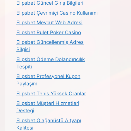
Elipsbet Güncel Giriş Bilgileri
Elipsbet Çevrimiçi Casino Kullanımı
Elipsbet Mevcut Web Adresi
Elipsbet Rulet Poker Casino
Elipsbet Güncellenmiş Adres
Bilgisi
Elipsbet Ödeme Dolandırıcılık
Tespiti
Elipsbet Profesyonel Kupon
Paylaşımı
Elipsbet Tenis Yüksek Oranlar
Elipsbet Müşteri Hizmetleri
Desteği
Elipsbet Olağanüstü Altyapı
Kalitesi