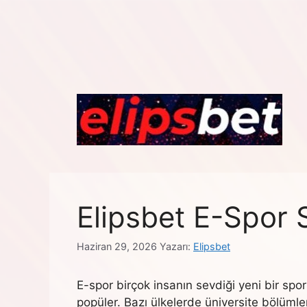
İçeriğe
atla
Elipsbet E-Spor 
Haziran 29, 2026
Yazarı:
Elipsbet
E-spor birçok insanın sevdiği yeni bir spor
popüler. Bazı ülkelerde üniversite bölümler