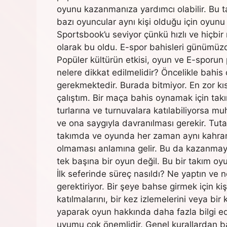
oyunu kazanmanıza yardımcı olabilir. Bu 
bazı oyuncular aynı kişi olduğu için oyunu 
Sportsbook’u seviyor çünkü hızlı ve hiçbir
olarak bu oldu. E-spor bahisleri günümüz
Popüler kültürün etkisi, oyun ve E-sporun 
nelere dikkat edilmelidir? Öncelikle bahis 
gerekmektedir. Burada bitmiyor. En zor k
çalıştım. Bir maça bahis oynamak için tak
turlarına ve turnuvalara katılabiliyorsa m
ve ona saygıyla davranılması gerekir. Tutarl
takımda ve oyunda her zaman aynı kahrama
olmaması anlamına gelir. Bu da kazanmayı 
tek başına bir oyun değil. Bu bir takım o
İlk seferinde süreç nasıldı? Ne yaptın ve
gerektiriyor. Bir şeye bahse girmek için kiş
katılmalarını, bir kez izlemelerini veya bir
yaparak oyun hakkında daha fazla bilgi edin
uyumu çok önemlidir. Genel kurallardan ba