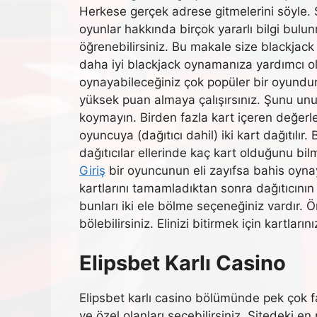
Herkese gerçek adrese gitmelerini söyle. S
oyunlar hakkında birçok yararlı bilgi bulun
öğrenebilirsiniz. Bu makale size blackjack 
daha iyi blackjack oynamanıza yardımcı ola
oynayabileceğiniz çok popüler bir oyundur.
yüksek puan almaya çalışırsınız. Şunu unu
koymayın. Birden fazla kart içeren değerle
oyuncuya (dağıtıcı dahil) iki kart dağıtılır.
dağıtıcılar ellerinde kaç kart olduğunu bil
Giriş
bir oyuncunun eli zayıfsa bahis oynay
kartlarını tamamladıktan sonra dağıtıcının 
bunları iki ele bölme seçeneğiniz vardır. Ör
bölebilirsiniz. Elinizi bitirmek için kartları
Elipsbet Karlı Casino
Elipsbet karlı casino bölümünde pek çok far
ve özel olanları seçebilirsiniz. Sitedeki en