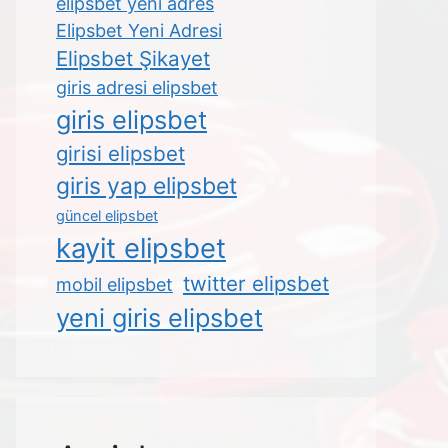
elipsbet yeni adres
Elipsbet Yeni Adresi
Elipsbet Şikayet
giris adresi elipsbet
giris elipsbet
girisi elipsbet
giris yap elipsbet
güncel elipsbet
kayit elipsbet
twitter elipsbet
mobil elipsbet
yeni giris elipsbet