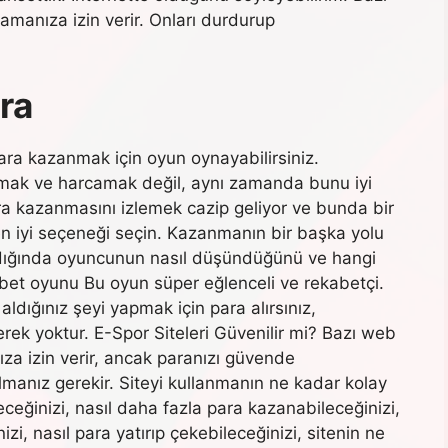
manıza izin verir. Onları durdurup
ra
a kazanmak için oyun oynayabilirsiniz.
ak ve harcamak değil, aynı zamanda bunu iyi
ra kazanmasını izlemek cazip geliyor ve bunda bir
en iyi seçeneği seçin. Kazanmanın bir başka yolu
dığında oyuncunun nasıl düşündüğünü ve hangi
sbet oyunu Bu oyun süper eğlenceli ve rekabetçi.
aldığınız şeyi yapmak için para alırsınız,
ek yoktur. E-Spor Siteleri Güvenilir mi? Bazı web
ıza izin verir, ancak paranızı güvende
 olmanız gerekir. Siteyi kullanmanın ne kadar kolay
eğinizi, nasıl daha fazla para kazanabileceğinizi,
nizi, nasıl para yatırıp çekebileceğinizi, sitenin ne