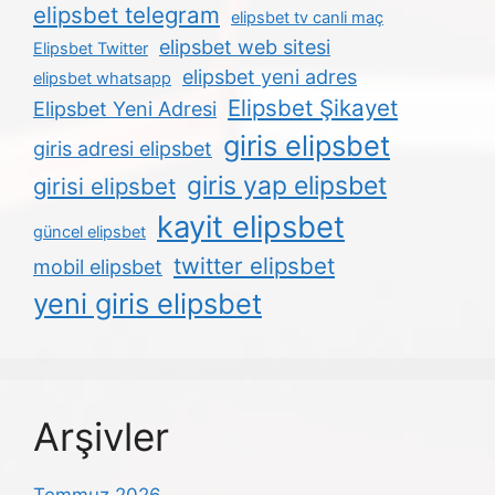
elipsbet telegram
elipsbet tv canli maç
elipsbet web sitesi
Elipsbet Twitter
elipsbet yeni adres
elipsbet whatsapp
Elipsbet Şikayet
Elipsbet Yeni Adresi
giris elipsbet
giris adresi elipsbet
giris yap elipsbet
girisi elipsbet
kayit elipsbet
güncel elipsbet
twitter elipsbet
mobil elipsbet
yeni giris elipsbet
Arşivler
Temmuz 2026