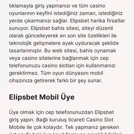
tıklamayla giriş yapmanızı ve tüm casino
oyunlarının keyfini istediğiniz zaman, istediğiniz
yerde çıkarmanızı sağlar. Elipsbet harika fırsatlar
sunuyor. Elipsbet bahis sitesi, siteyi düzenli
olarak güncelleyerek en son site özellikleri ile
teknolojik gelişmelere ayak uyduracak şekilde
tasarlanmıştır. Bu web sitesi, bahis oynamak
veya casino sitelerine bağlanmak için cep
telefonunuzu casino slotları için kullanmanızı
gerektirmez. Tüm oyun dünyasını mobil
cihazınıza getirerek farklı bir şey sunar.
Elipsbet Mobil Üye
Üye olmak için cep telefonunuzdan Elipsbet
giriş yapın. Bağlı kuruluş ticareti Casino Slot
Mobile ile çok kolaydır. Tek yapmanız gereken