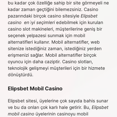
bu kadar çok özelliğe sahip bir site görmeyeli ne
kadar zaman geçtiğini bilemezsiniz. Casino
pazarındaki birçok casino sitesiyle
Elipsbet
casino en i̇yi seçimleri
edebilmek için kurulan
casino slot makineleri, müşterilerine geniş bir
seçenek yelpazesi sunmak için mobil
alternatifleri kullanır. Mobil alternatifler, web
sitenize istediğiniz zaman, istediğiniz yerden
erişmenizi sağlar. Mobil alternatifler birçok
oyuncu için daha caziptir. Casino slotları,
teknolojik gelişmeyi müşterileri için bir hizmete
dönüştürdü.
Elipsbet Mobil Casino
Elipsbet sitesi, üyelerine çok sayıda bahis sunar
ve bu da onları çok karlı hale getirir. Bu,
Elipsbet
mobil casino
üyelerinin casinoyu mobil