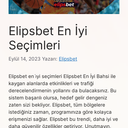
Elipsbet En İyi
Seçimleri
Eylül 14, 2023
Yazarı:
Elipsbet
Elipsbet en i̇yi seçimleri Elipsbet En İyi Bahsi ile
kaygan alanlarda etkinlikleri ve trafiği
derecelendirmenin yollarını da bulacaksınız. Bu
sistem başarılı olursa, hedef gelir dengeniz
zaten sizi bekliyor. Elipsbet, tüm bölgelere
istediğiniz zaman, programınıza göre kolayca
erişmenizi sağlar. Elipsbet bu trendi, daha iyi ve
daha güvenilir özellikler getiriyor. Unutmayın,