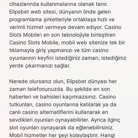
cihazlarında kullanmalarına olanak tanır.
Elipsbet web sitesi, dünyanın önde gelen
programlama şirketleriyle ortaklaşa hızlı ve
verimli hizmet vermeye devam ediyor. Casino
Slots Mobile’ı en son teknolojiyle birleştiren
Casino Slots Mobile, mobil web sitenize tek bir
tıklamayla giriş yapmanızı ve tüm casino
oyunlarının keyfini istediğiniz zaman, istediğiniz
yerde çıkarmanızı sağlar.
Nerede olursanız olun, Elipsbet dünyası her
zaman telefonunuzda. Bu şekilde en son
haberleri ve bahisleri kaçırmazsınız. Casino
tutkunları, casino oyunlarına katılarak ya da
canlı casino alternatiflerini kullanarak en
sevdikleri oyunları oynayabilirler. Ayrıca ilginç
slot oyunları oynayarak da eğlenebilirsiniz.
Mobil hizmetler her şeyi kolaylaştırır. Hangi