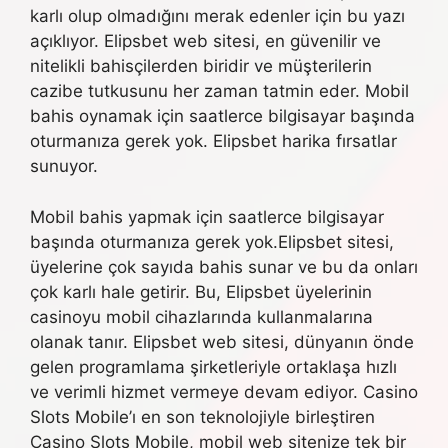
karlı olup olmadığını merak edenler için bu yazı
açıklıyor. Elipsbet web sitesi, en güvenilir ve
nitelikli bahisçilerden biridir ve müşterilerin
cazibe tutkusunu her zaman tatmin eder. Mobil
bahis oynamak için saatlerce bilgisayar başında
oturmanıza gerek yok. Elipsbet harika fırsatlar
sunuyor.
Mobil bahis yapmak için saatlerce bilgisayar
başında oturmanıza gerek yok.Elipsbet sitesi,
üyelerine çok sayıda bahis sunar ve bu da onları
çok karlı hale getirir. Bu, Elipsbet üyelerinin
casinoyu mobil cihazlarında kullanmalarına
olanak tanır. Elipsbet web sitesi, dünyanın önde
gelen programlama şirketleriyle ortaklaşa hızlı
ve verimli hizmet vermeye devam ediyor. Casino
Slots Mobile’ı en son teknolojiyle birleştiren
Casino Slots Mobile, mobil web sitenize tek bir