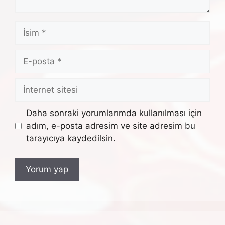
İsim
E-
posta
İnternet
sitesi
Daha sonraki yorumlarımda kullanılması için
adım, e-posta adresim ve site adresim bu
tarayıcıya kaydedilsin.