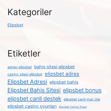
Kategoriler
Elipsbet
Etiketler
bahis sitesi elipsbet
adresi elipsbet
elipsbet adres
casino sitesi elipsbet
Elipsbet Adresi
elipsbet bahis
Elipsbet Bahis Sitesi
elipsbet bonus
elipsbet canli destek
elipsbet canli maç izle
elipsbet casino oyunları
Elipsbet Casino Sitesi