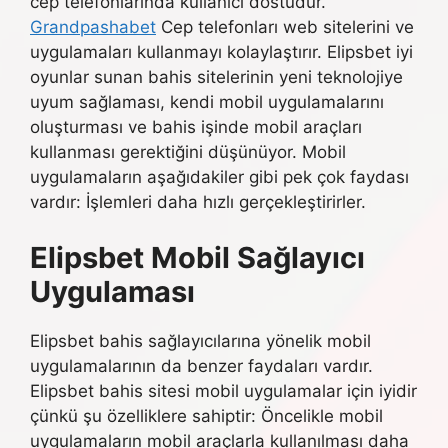
cep telefonlarında kullanıcı dostudur.
Grandpashabet
Cep telefonları web sitelerini ve
uygulamaları kullanmayı kolaylaştırır. Elipsbet iyi
oyunlar sunan bahis sitelerinin yeni teknolojiye
uyum sağlaması, kendi mobil uygulamalarını
oluşturması ve bahis işinde mobil araçları
kullanması gerektiğini düşünüyor. Mobil
uygulamaların aşağıdakiler gibi pek çok faydası
vardır: İşlemleri daha hızlı gerçekleştirirler.
Elipsbet Mobil Sağlayıcı
Uygulaması
Elipsbet bahis sağlayıcılarına yönelik mobil
uygulamalarının da benzer faydaları vardır.
Elipsbet bahis sitesi mobil uygulamalar için iyidir
çünkü şu özelliklere sahiptir: Öncelikle mobil
uygulamaların mobil araçlarla kullanılması daha