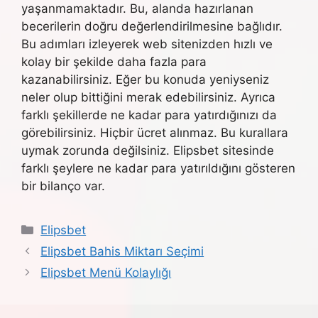
yaşanmamaktadır. Bu, alanda hazırlanan
becerilerin doğru değerlendirilmesine bağlıdır.
Bu adımları izleyerek web sitenizden hızlı ve
kolay bir şekilde daha fazla para
kazanabilirsiniz. Eğer bu konuda yeniyseniz
neler olup bittiğini merak edebilirsiniz. Ayrıca
farklı şekillerde ne kadar para yatırdığınızı da
görebilirsiniz. Hiçbir ücret alınmaz. Bu kurallara
uymak zorunda değilsiniz. Elipsbet sitesinde
farklı şeylere ne kadar para yatırıldığını gösteren
bir bilanço var.
Kategoriler
Elipsbet
Elipsbet Bahis Miktarı Seçimi
Elipsbet Menü Kolaylığı