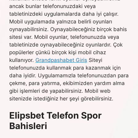
ancak bunlar telefonunuzdaki veya
tabletinizdeki uygulamalarda daha iyi çalışır.
Mobil uygulamada yalnızca belirli oyunları
oynayabilirsiniz. Oynayabileceğiniz birçok bahis
sitesi var. Mobil oyunlar, telefonunuzda veya
tabletinizde oynayabileceğiniz oyunlardır. Çok
popülerler çünkü birçok kişi mobil cihaz
kullanıyor.
Grandpashabet Giriş
Siteyi
telefonunuzda kullanmak para kazanmak için
daha iyidir. Uygulamamızla telefonunuzdan para
çekme, para yatırma, ekibimizden yardım alma
gibi işlemleri de yapabilirsiniz. Mobil web
sitenizde istediğiniz her şeyi görebilirsiniz.
Elipsbet Telefon Spor
Bahisleri