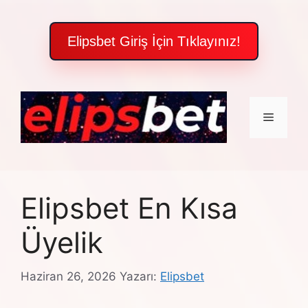
Elipsbet Giriş İçin Tıklayınız!
İçeriğe
atla
Menü
Elipsbet En Kısa
Üyelik
Haziran 26, 2026
Yazarı:
Elipsbet