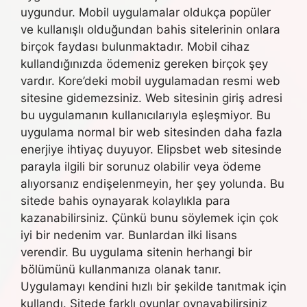
uygundur. Mobil uygulamalar oldukça popüler
ve kullanışlı olduğundan bahis sitelerinin onlara
birçok faydası bulunmaktadır. Mobil cihaz
kullandığınızda ödemeniz gereken birçok şey
vardır. Kore’deki mobil uygulamadan resmi web
sitesine gidemezsiniz. Web sitesinin giriş adresi
bu uygulamanın kullanıcılarıyla eşleşmiyor. Bu
uygulama normal bir web sitesinden daha fazla
enerjiye ihtiyaç duyuyor. Elipsbet web sitesinde
parayla ilgili bir sorunuz olabilir veya ödeme
alıyorsanız endişelenmeyin, her şey yolunda. Bu
sitede bahis oynayarak kolaylıkla para
kazanabilirsiniz. Çünkü bunu söylemek için çok
iyi bir nedenim var. Bunlardan ilki lisans
verendir. Bu uygulama sitenin herhangi bir
bölümünü kullanmanıza olanak tanır.
Uygulamayı kendini hızlı bir şekilde tanıtmak için
kullandı. Sitede farklı oyunlar oynayabilirsiniz