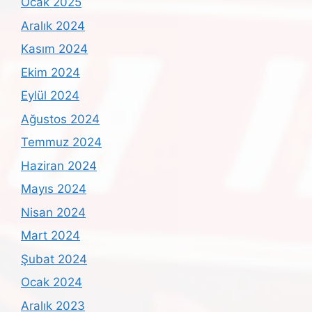
Ocak 2025
Aralık 2024
Kasım 2024
Ekim 2024
Eylül 2024
Ağustos 2024
Temmuz 2024
Haziran 2024
Mayıs 2024
Nisan 2024
Mart 2024
Şubat 2024
Ocak 2024
Aralık 2023