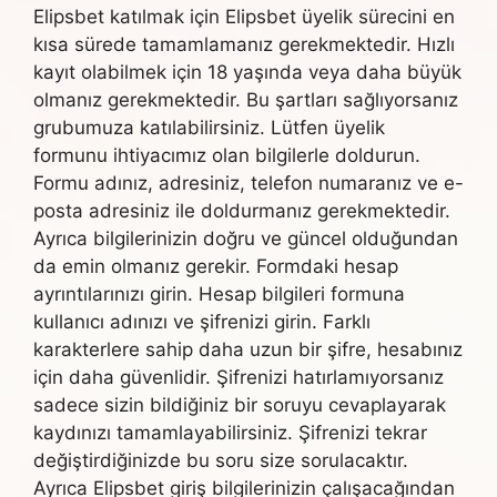
Elipsbet katılmak için Elipsbet üyelik sürecini en
kısa sürede tamamlamanız gerekmektedir. Hızlı
kayıt olabilmek için 18 yaşında veya daha büyük
olmanız gerekmektedir. Bu şartları sağlıyorsanız
grubumuza katılabilirsiniz. Lütfen üyelik
formunu ihtiyacımız olan bilgilerle doldurun.
Formu adınız, adresiniz, telefon numaranız ve e-
posta adresiniz ile doldurmanız gerekmektedir.
Ayrıca bilgilerinizin doğru ve güncel olduğundan
da emin olmanız gerekir. Formdaki hesap
ayrıntılarınızı girin. Hesap bilgileri formuna
kullanıcı adınızı ve şifrenizi girin. Farklı
karakterlere sahip daha uzun bir şifre, hesabınız
için daha güvenlidir. Şifrenizi hatırlamıyorsanız
sadece sizin bildiğiniz bir soruyu cevaplayarak
kaydınızı tamamlayabilirsiniz. Şifrenizi tekrar
değiştirdiğinizde bu soru size sorulacaktır.
Ayrıca Elipsbet giriş bilgilerinizin çalışacağından