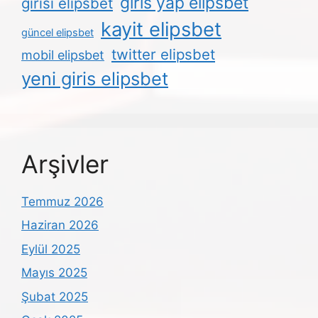
giris yap elipsbet
girisi elipsbet
kayit elipsbet
güncel elipsbet
twitter elipsbet
mobil elipsbet
yeni giris elipsbet
Arşivler
Temmuz 2026
Haziran 2026
Eylül 2025
Mayıs 2025
Şubat 2025