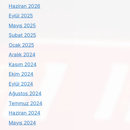
Haziran 2026
Eylül 2025
Mayıs 2025
Şubat 2025
Ocak 2025
Aralık 2024
Kasım 2024
Ekim 2024
Eylül 2024
Ağustos 2024
Temmuz 2024
Haziran 2024
Mayıs 2024