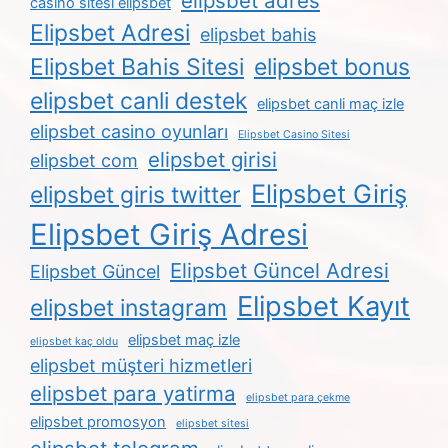
elipsbet adres
casino sitesi elipsbet
Elipsbet Adresi
elipsbet bahis
Elipsbet Bahis Sitesi
elipsbet bonus
elipsbet canli destek
elipsbet canli maç izle
elipsbet casino oyunları
Elipsbet Casino Sitesi
elipsbet girisi
elipsbet com
Elipsbet Giriş
elipsbet giris twitter
Elipsbet Giriş Adresi
Elipsbet Güncel Adresi
Elipsbet Güncel
Elipsbet Kayıt
elipsbet instagram
elipsbet maç izle
elipsbet kaç oldu
elipsbet müşteri hizmetleri
elipsbet para yatirma
elipsbet para çekme
elipsbet promosyon
elipsbet sitesi