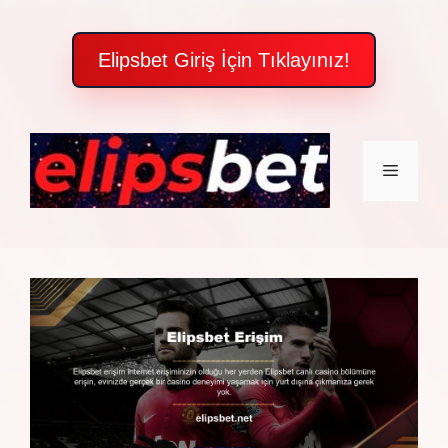
Elipsbet Giriş İçin Tıklayınız!
İçeriğe
atla
Menü