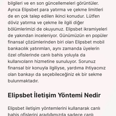
bilgileri ve en son güncellemeleri görüntüler.
Ayrıca Elipsbet para yatırma ve çekme limitleri
de en çok talep edilen ikinci konudur. Lütfen
döviz yatırma ve çekme ile ilgili diğer
bölümlerimizi de okuyunuz. Elipsbet ikramiyeleri
de yakından inceleniyor. Günümüzün en popüler
finansal çözümlerinden biri olan Elipsbet mobil
bankacılık yatırımları, aynı zamanda üyelerin
özel ofislerinde canlı bahis yoluyla da
kullanıcıların hizmetine sunuluyor. Sorunuz
finansal bir konuyla ilgiliyse, yardıma ihtiyacınız
olan bankayı da seçebileceğiniz ek bir sekme
bulunmaktadır.
Elipsbet İletişim Yöntemi Nedir
Elipsbet iletişim yöntemlerini kullanarak canlı
bahis ofislerini aradığımızda sadece canlı