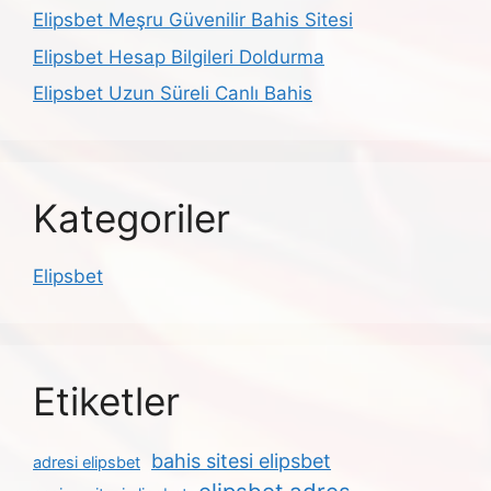
Elipsbet Meşru Güvenilir Bahis Sitesi
Elipsbet Hesap Bilgileri Doldurma
Elipsbet Uzun Süreli Canlı Bahis
Kategoriler
Elipsbet
Etiketler
bahis sitesi elipsbet
adresi elipsbet