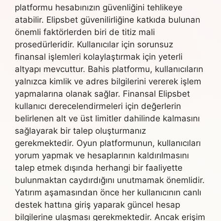
platformu hesabınızın güvenliğini tehlikeye
atabilir. Elipsbet güvenilirliğine katkıda bulunan
önemli faktörlerden biri de titiz mali
prosedürleridir. Kullanıcılar için sorunsuz
finansal işlemleri kolaylaştırmak için yeterli
altyapı mevcuttur. Bahis platformu, kullanıcıların
yalnızca kimlik ve adres bilgilerini vererek işlem
yapmalarına olanak sağlar. Finansal Elipsbet
kullanıcı derecelendirmeleri için değerlerin
belirlenen alt ve üst limitler dahilinde kalmasını
sağlayarak bir talep oluşturmanız
gerekmektedir. Oyun platformunun, kullanıcıları
yorum yapmak ve hesaplarının kaldırılmasını
talep etmek dışında herhangi bir faaliyette
bulunmaktan caydırdığını unutmamak önemlidir.
Yatırım aşamasından önce her kullanıcının canlı
destek hattına giriş yaparak güncel hesap
bilgilerine ulaşması gerekmektedir. Ancak erişim