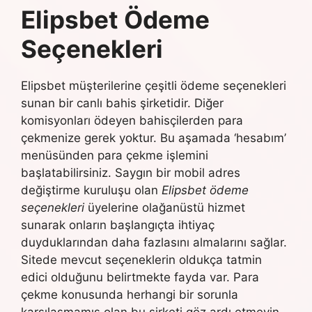
Elipsbet Ödeme
Seçenekleri
Elipsbet müşterilerine çeşitli ödeme seçenekleri
sunan bir canlı bahis şirketidir. Diğer
komisyonları ödeyen bahisçilerden para
çekmenize gerek yoktur. Bu aşamada ‘hesabım’
menüsünden para çekme işlemini
başlatabilirsiniz. Saygın bir mobil adres
değiştirme kuruluşu olan
Elipsbet ödeme
seçenekleri
üyelerine olağanüstü hizmet
sunarak onların başlangıçta ihtiyaç
duyduklarından daha fazlasını almalarını sağlar.
Sitede mevcut seçeneklerin oldukça tatmin
edici olduğunu belirtmekte fayda var. Para
çekme konusunda herhangi bir sorunla