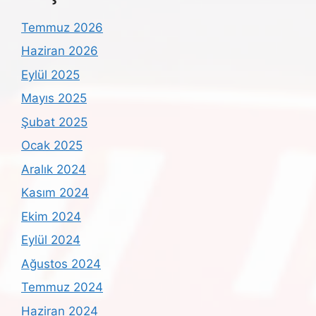
Temmuz 2026
Haziran 2026
Eylül 2025
Mayıs 2025
Şubat 2025
Ocak 2025
Aralık 2024
Kasım 2024
Ekim 2024
Eylül 2024
Ağustos 2024
Temmuz 2024
Haziran 2024