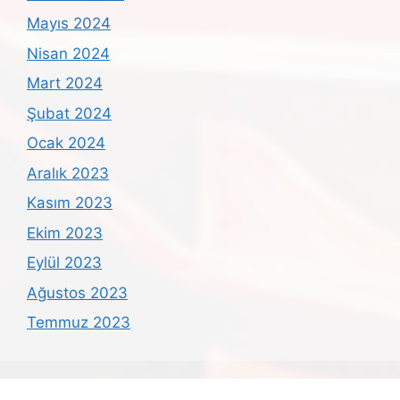
Mayıs 2024
Nisan 2024
Mart 2024
Şubat 2024
Ocak 2024
Aralık 2023
Kasım 2023
Ekim 2023
Eylül 2023
Ağustos 2023
Temmuz 2023