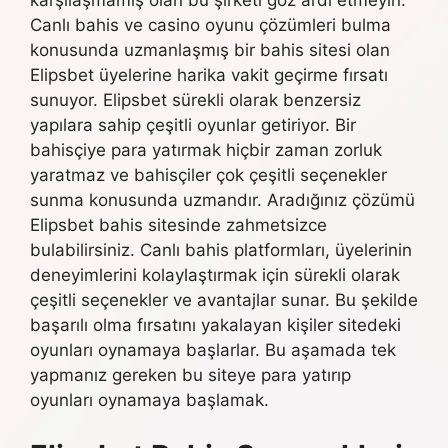
karşılaşmamış olan bu şirketi göz ardı etmeyin.
Canlı bahis ve casino oyunu çözümleri bulma
konusunda uzmanlaşmış bir bahis sitesi olan
Elipsbet üyelerine harika vakit geçirme fırsatı
sunuyor. Elipsbet sürekli olarak benzersiz
yapılara sahip çeşitli oyunlar getiriyor. Bir
bahisçiye para yatırmak hiçbir zaman zorluk
yaratmaz ve bahisçiler çok çeşitli seçenekler
sunma konusunda uzmandır. Aradığınız çözümü
Elipsbet bahis sitesinde zahmetsizce
bulabilirsiniz. Canlı bahis platformları, üyelerinin
deneyimlerini kolaylaştırmak için sürekli olarak
çeşitli seçenekler ve avantajlar sunar. Bu şekilde
başarılı olma fırsatını yakalayan kişiler sitedeki
oyunları oynamaya başlarlar. Bu aşamada tek
yapmanız gereken bu siteye para yatırıp
oyunları oynamaya başlamak.