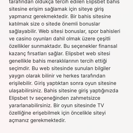
tarafından oldukça tercih edilen Elipsbet bahis
sitesine erişim sağlamak için siteye giriş
yapmanız gerekmektedir. Bir bahis sitesine
katılmak size o sitede önemli bonuslar
sağlayabilir. Web sitesi bonuslar, spor bahisleri
ve casino oyunları dahil olmak üzere çeşitli
özellikler sunmaktadır. Bu seçenekler finansal
kazanç fırsatları sağlar. Elipsbet web sitesi
genellikle bahis meraklılarının tercih ettiği
seçimdir. Bu web sitesinde sunulan bilgiler
yaygın olarak bilinir ve herkes tarafından
erişilebilir. Giriş yaptıktan sonra oyun sitesine
ulaşabilirsiniz. Bahis sitesine giriş yaptığınızda
Elipsbet tv seçeneğinden zahmetsizce
yararlanabilirsiniz. Bir oyun sitesinde TV
özelliğine erişebilmek için öncelikle siteyi
açmanız gerekmektedir.