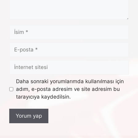
İsim
E-
posta
İnternet
sitesi
Daha sonraki yorumlarımda kullanılması için
adım, e-posta adresim ve site adresim bu
tarayıcıya kaydedilsin.