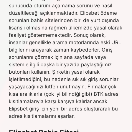
sunucuda oturum açamama sorunu ve nasıl
düzeltileceği açıklanmaktadır. Elipsbet ödeme
sorunları bahis sitelerinden biri de yurt dışında
lisanslı olmasına rağmen ülkemizde yasal olarak
faaliyet göstermemektedir. Sonuç olarak,
insanlar genellikle arama motorlarında eski URL
bilgilerini arayarak zaman kaybederler. Giriş
sorunlarını çözmek için ana sayfada veya
sistemle ilgili başka bir yazıda paylaştığımız
butonları kullanın. Şirketin yasal olarak
işletilmediğini, bu nedenle sık sık giriş sorunları
yaşayacağınızı lütfen unutmayın. Firmalar çok
kısa aralıklarla (çok iyi bilindiği gibi) BTK adres
kısıtlamalarıyla karşı karşıya kalırlar ancak
Elipsbet giriş için yeni bir adres oluşturarak bu
adres kısıtlamalarını aşarlar.