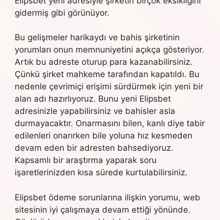
Elipsbet yeni adresiyle şirketin birçok eksikliğini
gidermiş gibi görünüyor.
Bu gelişmeler harikaydı ve bahis şirketinin
yorumları onun memnuniyetini açıkça gösteriyor.
Artık bu adreste oturup para kazanabilirsiniz.
Çünkü şirket mahkeme tarafından kapatıldı. Bu
nedenle çevrimiçi erişimi sürdürmek için yeni bir
alan adı hazırlıyoruz. Bunu yeni Elipsbet
adresinizle yapabilirsiniz ve bahisler asla
durmayacaktır. Onarmasını bilen, kanlı diye tabir
edilenleri onarırken bile yoluna hız kesmeden
devam eden bir adresten bahsediyoruz.
Kapsamlı bir araştırma yaparak soru
işaretlerinizden kısa sürede kurtulabilirsiniz.
Elipsbet ödeme sorunlarına ilişkin yorumu, web
sitesinin iyi çalışmaya devam ettiği yönünde.