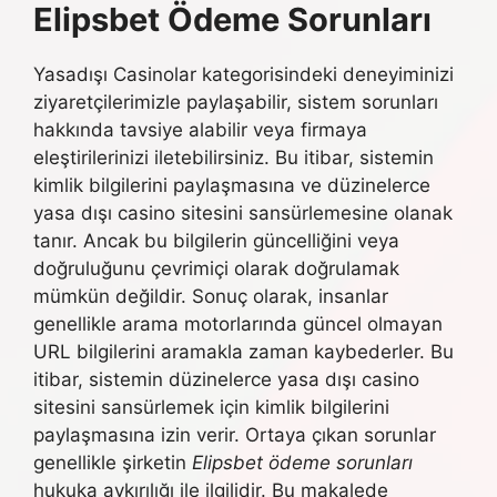
Elipsbet Ödeme Sorunları
Yasadışı Casinolar kategorisindeki deneyiminizi
ziyaretçilerimizle paylaşabilir, sistem sorunları
hakkında tavsiye alabilir veya firmaya
eleştirilerinizi iletebilirsiniz. Bu itibar, sistemin
kimlik bilgilerini paylaşmasına ve düzinelerce
yasa dışı casino sitesini sansürlemesine olanak
tanır. Ancak bu bilgilerin güncelliğini veya
doğruluğunu çevrimiçi olarak doğrulamak
mümkün değildir. Sonuç olarak, insanlar
genellikle arama motorlarında güncel olmayan
URL bilgilerini aramakla zaman kaybederler. Bu
itibar, sistemin düzinelerce yasa dışı casino
sitesini sansürlemek için kimlik bilgilerini
paylaşmasına izin verir. Ortaya çıkan sorunlar
genellikle şirketin
Elipsbet ödeme sorunları
hukuka aykırılığı ile ilgilidir. Bu makalede