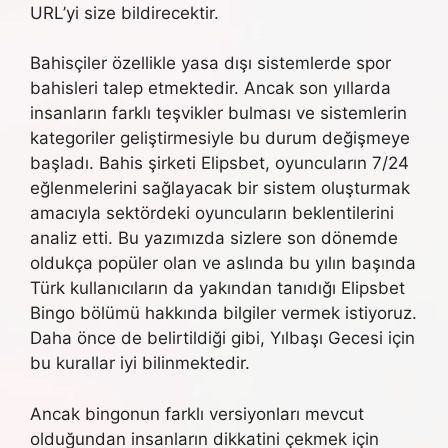
URL’yi size bildirecektir.
Bahisçiler özellikle yasa dışı sistemlerde spor
bahisleri talep etmektedir. Ancak son yıllarda
insanların farklı teşvikler bulması ve sistemlerin
kategoriler geliştirmesiyle bu durum değişmeye
başladı. Bahis şirketi Elipsbet, oyuncuların 7/24
eğlenmelerini sağlayacak bir sistem oluşturmak
amacıyla sektördeki oyuncuların beklentilerini
analiz etti. Bu yazımızda sizlere son dönemde
oldukça popüler olan ve aslında bu yılın başında
Türk kullanıcıların da yakından tanıdığı Elipsbet
Bingo bölümü hakkında bilgiler vermek istiyoruz.
Daha önce de belirtildiği gibi, Yılbaşı Gecesi için
bu kurallar iyi bilinmektedir.
Ancak bingonun farklı versiyonları mevcut
olduğundan insanların dikkatini çekmek için