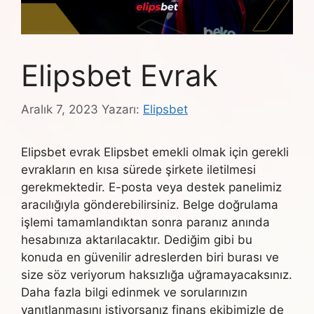
Elipsbet Evrak
Aralık 7, 2023
Yazarı:
Elipsbet
Elipsbet evrak Elipsbet emekli olmak için gerekli
evrakların en kısa sürede şirkete iletilmesi
gerekmektedir. E-posta veya destek panelimiz
aracılığıyla gönderebilirsiniz. Belge doğrulama
işlemi tamamlandıktan sonra paranız anında
hesabınıza aktarılacaktır. Dediğim gibi bu
konuda en güvenilir adreslerden biri burası ve
size söz veriyorum haksızlığa uğramayacaksınız.
Daha fazla bilgi edinmek ve sorularınızın
yanıtlanmasını istiyorsanız finans ekibimizle de