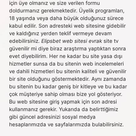
için üye olmanız ve size verilen formu
doldurmanız gerekmektedir. Üyelik programları,
18 yaşında veya daha büyük olduğunuz sürece
kabul edilir. Son adresteki web sitesine gidebilir
ve kaldığınız yerden teklif vermeye devam
edebilirsiniz.
Elipsbet web sitesi evrak
site tv
güvenilir mi diye biraz araştırma yaptıktan sonra
evet diyebilirim. Her ne kadar bu site yasa dışı
hizmetler sunsa da bu sitenin web incelemeleri
ve dahili hizmetleri bu sitenin kaliteli ve güvenilir
bir site olduğunu göstermektedir. Aynı zamanda
bu sitenin bu kadar geniş bir kitleye ve bu kadar
çok müşteriye sahip olması bize yol gösteriyor.
Bu web sitesine giriş yapmak için son adresi
kullanmanız gerekir. Yukarıda da belirttiğimiz
gibi güncel adresinizi sosyal medya
hesaplarımızda ve sayfalarımızda bulabilirsiniz.