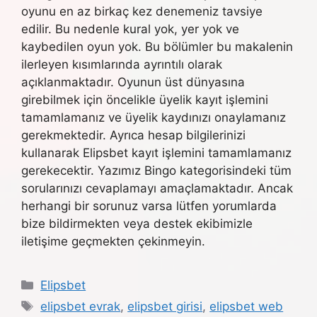
oyunu en az birkaç kez denemeniz tavsiye
edilir. Bu nedenle kural yok, yer yok ve
kaybedilen oyun yok. Bu bölümler bu makalenin
ilerleyen kısımlarında ayrıntılı olarak
açıklanmaktadır. Oyunun üst dünyasına
girebilmek için öncelikle üyelik kayıt işlemini
tamamlamanız ve üyelik kaydınızı onaylamanız
gerekmektedir. Ayrıca hesap bilgilerinizi
kullanarak Elipsbet kayıt işlemini tamamlamanız
gerekecektir. Yazımız Bingo kategorisindeki tüm
sorularınızı cevaplamayı amaçlamaktadır. Ancak
herhangi bir sorunuz varsa lütfen yorumlarda
bize bildirmekten veya destek ekibimizle
iletişime geçmekten çekinmeyin.
Kategoriler
Elipsbet
Etiketler
elipsbet evrak
,
elipsbet girisi
,
elipsbet web