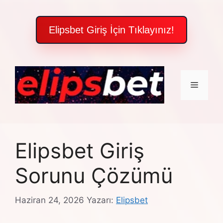
Elipsbet Giriş İçin Tıklayınız!
İçeriğe
atla
Menü
Elipsbet Giriş
Sorunu Çözümü
Haziran 24, 2026
Yazarı:
Elipsbet