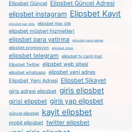
Elipsbet Güncel Adresi
Elipsbet Güncel
Elipsbet Kayıt
elipsbet instagram
elipsbet maç izle
elipsbet kaç oldu
elipsbet müşteri hizmetleri
elipsbet para yatirma
elipsbet para çekme
elipsbet promosyon
elipsbet sitesi
elipsbet telegram
elipsbet tv canli maç
elipsbet web sitesi
Elipsbet Twitter
elipsbet yeni adres
elipsbet whatsapp
Elipsbet Şikayet
Elipsbet Yeni Adresi
giris elipsbet
giris adresi elipsbet
giris yap elipsbet
girisi elipsbet
kayit elipsbet
güncel elipsbet
twitter elipsbet
mobil elipsbet