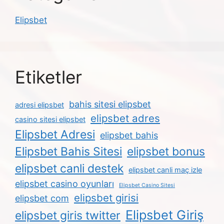
Elipsbet
Etiketler
bahis sitesi elipsbet
adresi elipsbet
elipsbet adres
casino sitesi elipsbet
Elipsbet Adresi
elipsbet bahis
Elipsbet Bahis Sitesi
elipsbet bonus
elipsbet canli destek
elipsbet canli maç izle
elipsbet casino oyunları
Elipsbet Casino Sitesi
elipsbet girisi
elipsbet com
Elipsbet Giriş
elipsbet giris twitter