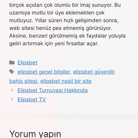
birçok açıdan çok olumlu bir imaj sunuyor. Bu
uzantıya mutlu bir üye eklemekten çok
mutluyuz. Yıllar süren hızlı gelişimden sonra,
web sitesi henüz pes etmemiş görünüyor.
Aksine, benzeri görülmemiş ek faydalar yoluyla
geliri artırmak için yeni fırsatlar açar.
Kategoriler
Elipsbet
Etiketler
elipsbet genel bilgiler
,
elipsbet güvenilir
bahis sitesi
,
elipsbet nasil bir site
Elipsbet Turnuvası Hakkında
Elipsbet TV
Yorum yapın