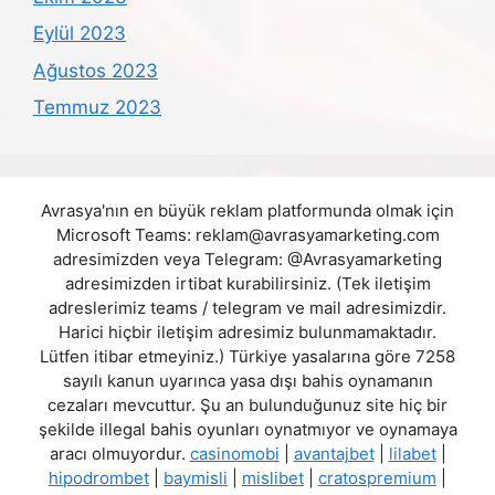
Eylül 2023
Ağustos 2023
Temmuz 2023
Avrasya'nın en büyük reklam platformunda olmak için
Microsoft Teams:
reklam@avrasyamarketing.com
adresimizden veya Telegram: @Avrasyamarketing
adresimizden irtibat kurabilirsiniz. (Tek iletişim
adreslerimiz teams / telegram ve mail adresimizdir.
Harici hiçbir iletişim adresimiz bulunmamaktadır.
Lütfen itibar etmeyiniz.) Türkiye yasalarına göre 7258
sayılı kanun uyarınca yasa dışı bahis oynamanın
cezaları mevcuttur. Şu an bulunduğunuz site hiç bir
şekilde illegal bahis oyunları oynatmıyor ve oynamaya
aracı olmuyordur.
casinomobi
|
avantajbet
|
lilabet
|
hipodrombet
|
baymisli
|
mislibet
|
cratospremium
|