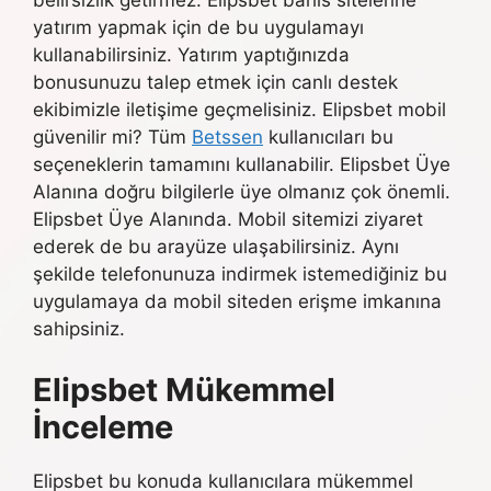
belirsizlik getirmez. Elipsbet bahis sitelerine
yatırım yapmak için de bu uygulamayı
kullanabilirsiniz. Yatırım yaptığınızda
bonusunuzu talep etmek için canlı destek
ekibimizle iletişime geçmelisiniz. Elipsbet mobil
güvenilir mi? Tüm
Betssen
kullanıcıları bu
seçeneklerin tamamını kullanabilir. Elipsbet Üye
Alanına doğru bilgilerle üye olmanız çok önemli.
Elipsbet Üye Alanında. Mobil sitemizi ziyaret
ederek de bu arayüze ulaşabilirsiniz. Aynı
şekilde telefonunuza indirmek istemediğiniz bu
uygulamaya da mobil siteden erişme imkanına
sahipsiniz.
Elipsbet Mükemmel
İnceleme
Elipsbet bu konuda kullanıcılara mükemmel