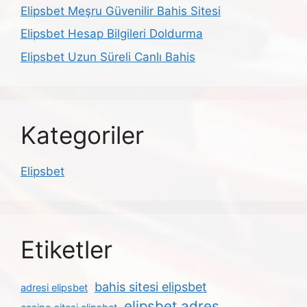
Elipsbet Meşru Güvenilir Bahis Sitesi
Elipsbet Hesap Bilgileri Doldurma
Elipsbet Uzun Süreli Canlı Bahis
Kategoriler
Elipsbet
Etiketler
bahis sitesi elipsbet
adresi elipsbet
elipsbet adres