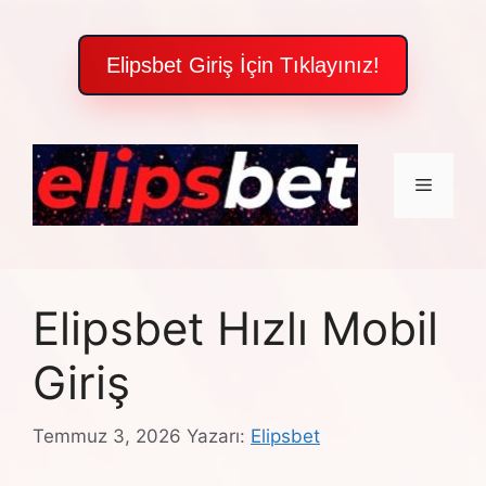
Elipsbet Giriş İçin Tıklayınız!
İçeriğe
atla
Menü
Elipsbet Hızlı Mobil
Giriş
Temmuz 3, 2026
Yazarı:
Elipsbet