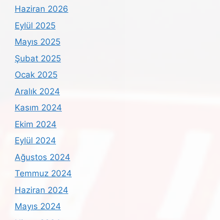
Haziran 2026
Eylül 2025
Mayıs 2025
Şubat 2025
Ocak 2025
Aralık 2024
Kasım 2024
Ekim 2024
Eylül 2024
Ağustos 2024
Temmuz 2024
Haziran 2024
Mayıs 2024