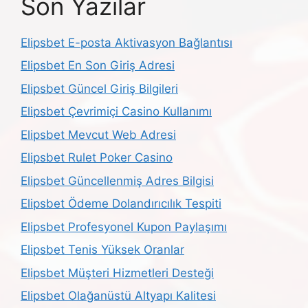
Son Yazılar
Elipsbet E-posta Aktivasyon Bağlantısı
Elipsbet En Son Giriş Adresi
Elipsbet Güncel Giriş Bilgileri
Elipsbet Çevrimiçi Casino Kullanımı
Elipsbet Mevcut Web Adresi
Elipsbet Rulet Poker Casino
Elipsbet Güncellenmiş Adres Bilgisi
Elipsbet Ödeme Dolandırıcılık Tespiti
Elipsbet Profesyonel Kupon Paylaşımı
Elipsbet Tenis Yüksek Oranlar
Elipsbet Müşteri Hizmetleri Desteği
Elipsbet Olağanüstü Altyapı Kalitesi