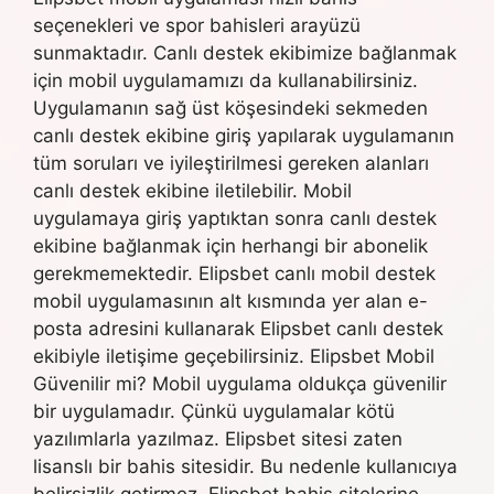
seçenekleri ve spor bahisleri arayüzü
sunmaktadır. Canlı destek ekibimize bağlanmak
için mobil uygulamamızı da kullanabilirsiniz.
Uygulamanın sağ üst köşesindeki sekmeden
canlı destek ekibine giriş yapılarak uygulamanın
tüm soruları ve iyileştirilmesi gereken alanları
canlı destek ekibine iletilebilir. Mobil
uygulamaya giriş yaptıktan sonra canlı destek
ekibine bağlanmak için herhangi bir abonelik
gerekmemektedir. Elipsbet canlı mobil destek
mobil uygulamasının alt kısmında yer alan e-
posta adresini kullanarak Elipsbet canlı destek
ekibiyle iletişime geçebilirsiniz. Elipsbet Mobil
Güvenilir mi? Mobil uygulama oldukça güvenilir
bir uygulamadır. Çünkü uygulamalar kötü
yazılımlarla yazılmaz. Elipsbet sitesi zaten
lisanslı bir bahis sitesidir. Bu nedenle kullanıcıya