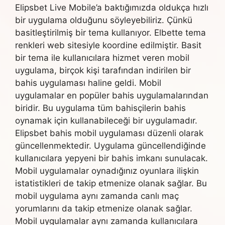
Elipsbet Live Mobile’a baktığımızda oldukça hızlı
bir uygulama olduğunu söyleyebiliriz. Çünkü
basitleştirilmiş bir tema kullanıyor. Elbette tema
renkleri web sitesiyle koordine edilmiştir. Basit
bir tema ile kullanıcılara hizmet veren mobil
uygulama, birçok kişi tarafından indirilen bir
bahis uygulaması haline geldi. Mobil
uygulamalar en popüler bahis uygulamalarından
biridir. Bu uygulama tüm bahisçilerin bahis
oynamak için kullanabileceği bir uygulamadır.
Elipsbet bahis mobil uygulaması düzenli olarak
güncellenmektedir. Uygulama güncellendiğinde
kullanıcılara yepyeni bir bahis imkanı sunulacak.
Mobil uygulamalar oynadığınız oyunlara ilişkin
istatistikleri de takip etmenize olanak sağlar. Bu
mobil uygulama aynı zamanda canlı maç
yorumlarını da takip etmenize olanak sağlar.
Mobil uygulamalar aynı zamanda kullanıcılara