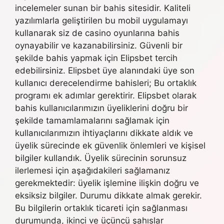
incelemeler sunan bir bahis sitesidir. Kaliteli
yazılımlarla geliştirilen bu mobil uygulamayı
kullanarak siz de casino oyunlarına bahis
oynayabilir ve kazanabilirsiniz. Güvenli bir
şekilde bahis yapmak için Elipsbet tercih
edebilirsiniz. Elipsbet üye alanındaki üye son
kullanıcı derecelendirme bahisleri; Bu ortaklık
programı ek adımlar gerektirir. Elipsbet olarak
bahis kullanıcılarımızın üyeliklerini doğru bir
şekilde tamamlamalarını sağlamak için
kullanıcılarımızın ihtiyaçlarını dikkate aldık ve
üyelik sürecinde ek güvenlik önlemleri ve kişisel
bilgiler kullandık. Üyelik sürecinin sorunsuz
ilerlemesi için aşağıdakileri sağlamanız
gerekmektedir: üyelik işlemine ilişkin doğru ve
eksiksiz bilgiler. Durumu dikkate almak gerekir.
Bu bilgilerin ortaklık ticareti için sağlanması
durumunda, ikinci ve üçüncü şahıslar