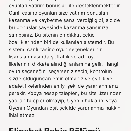
oyunları yatırım bonusları ile desteklenmektedir.
Canlı casino oyunları size yatırım bonusları
kazanma ve kaybetme şansı verdiği gibi, siz de
bu bonuslar sayesinde kazanma şansınıza
sahipsiniz. Bu sitenin en dikkat çekici
özelliklerinden biri de kullanılan sistemdir. Bu
sistem, canlı casino oyun seçeneklerinin
lisanslanmasında şeffaflık ve adil oyun
ilkelerinin dikkate alındığı anlamına gelir. Hangi
oyun seçeneğini seçerseniz seçin, kontrolün
sizde olduğundan emin olmanız ve eşitlik ve
adalet ilkelerinden en iyi şekilde yararlanmanız
gerekir. Kopya hesap talepleri, bu site üzerinden
yapılan talepler olmayıp, Üyenin haklarını veya
Üyenin Oyundan eşit şekilde yararlanma hakkını
ihlal etmez.