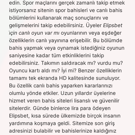
edin. Spor maçlarını gerçek zamanlı takip etmek
istiyorsanız sitenin spor bahisleri ve canlı bahis
bölümlerini kullanarak maç sonuçlarını ve
gelişmelerini takip edebilirsiniz. Üyeler
Elipsbet
i̇çin canlı oyun var mı
oyunlarının veya eşdeğer
özelliklerin canlı yayınına erişebilir. Bu bölümde
bahis yapmak veya oynamak istediğiniz oyunun
saniyesine kadar tüm etkinliklerini takip
edebilirsiniz. Takımın saldıracak mı? vurdu mu?
Oyuncu kartı aldı mı? İyi mi? Benzer özelliklerin
tamamı tek ekranda HD kalitesinde sunuluyor.
Bu özellik canlı bahis yaparken kararlarınızı
olumlu yönde etkiler. Uzun yıllardır üyelerine
hizmet veren bahis siteleri lisanslı ve güvenilir
sitelerdir. Günde binlerce lira para ödeyen
Elipsbet, kısa sürede ülkemizde birçok insanın
yardımına koşmaya geldi. Sitemize son giriş
adresinizi bulabilir ve bahislerinize kaldığınız