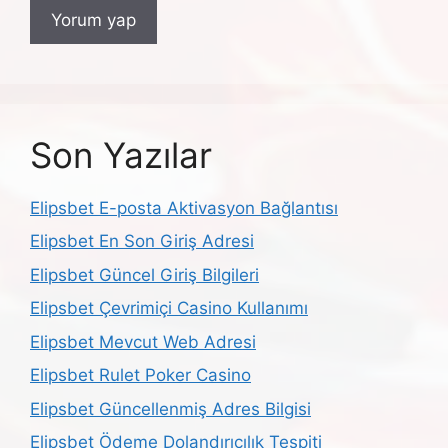
Son Yazılar
Elipsbet E-posta Aktivasyon Bağlantısı
Elipsbet En Son Giriş Adresi
Elipsbet Güncel Giriş Bilgileri
Elipsbet Çevrimiçi Casino Kullanımı
Elipsbet Mevcut Web Adresi
Elipsbet Rulet Poker Casino
Elipsbet Güncellenmiş Adres Bilgisi
Elipsbet Ödeme Dolandırıcılık Tespiti