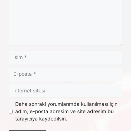
İsim
E-
posta
İnternet
sitesi
Daha sonraki yorumlarımda kullanılması için
adım, e-posta adresim ve site adresim bu
tarayıcıya kaydedilsin.