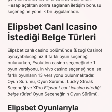
Hesap açtıktan sonra sağlanan iletişim bonusu
seçeneğine yönelik bir uygulamadır.
Elipsbet Canl Icasino
İstediği Belge Türleri
Elipsbet canlı casino bölümünde (Ezugi Casino)
oynayabileceğiniz 6 farklı oyun seçeneği
bulunurken, Evolution casino seçeneğinde 1
oyun versiyonu, in vivo casino seçeneğinde ise
farklı oyunların 13 versiyonu bulunmaktadır.
Oyun Sürümü, Oyun Sürümü, Lucky Streak
Seçeneği ve XPro
Elipsbet canl icasino i̇stediği
belge türleri
Oyun Seçeneğinin Oyun Sürümü.
Elipsbet Oyunlarıyla