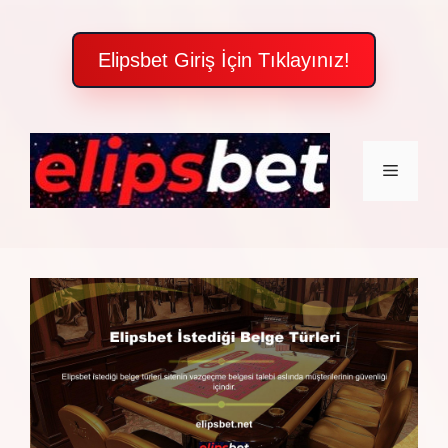
Elipsbet Giriş İçin Tıklayınız!
İçeriğe
atla
Menü