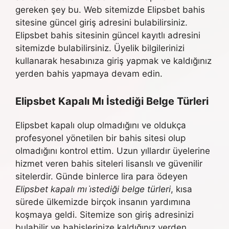
gereken şey bu. Web sitemizde Elipsbet bahis
sitesine güncel giriş adresini bulabilirsiniz.
Elipsbet bahis sitesinin güncel kayıtlı adresini
sitemizde bulabilirsiniz. Üyelik bilgilerinizi
kullanarak hesabınıza giriş yapmak ve kaldığınız
yerden bahis yapmaya devam edin.
Elipsbet Kapalı Mı İstediği Belge Türleri
Elipsbet kapalı olup olmadığını ve oldukça
profesyonel yönetilen bir bahis sitesi olup
olmadığını kontrol ettim. Uzun yıllardır üyelerine
hizmet veren bahis siteleri lisanslı ve güvenilir
sitelerdir. Günde binlerce lira para ödeyen
Elipsbet kapalı mı i̇stediği belge türleri
, kısa
sürede ülkemizde birçok insanın yardımına
koşmaya geldi. Sitemize son giriş adresinizi
bulabilir ve bahislerinize kaldığınız yerden