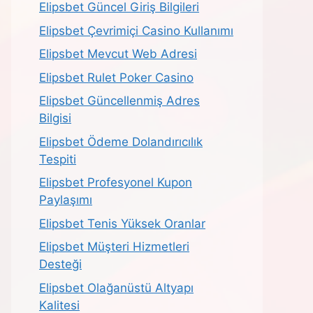
Elipsbet Güncel Giriş Bilgileri
Elipsbet Çevrimiçi Casino Kullanımı
Elipsbet Mevcut Web Adresi
Elipsbet Rulet Poker Casino
Elipsbet Güncellenmiş Adres
Bilgisi
Elipsbet Ödeme Dolandırıcılık
Tespiti
Elipsbet Profesyonel Kupon
Paylaşımı
Elipsbet Tenis Yüksek Oranlar
Elipsbet Müşteri Hizmetleri
Desteği
Elipsbet Olağanüstü Altyapı
Kalitesi