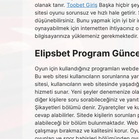
olanak tanır.
Toobet Giriş
Başka hiçbir şey
sitesi oyunu sorunsuz ve hızlı hale getirir
düşünebilirsiniz. Bunu yapmak için iyi bir 
oynayabilmek için internetten ihtiyacınız o
bilgisayarınıza yüklemeniz gerekmektedir.
Elipsbet Program Günc
Oyun için kullandığınız programları webde
Bu web sitesi kullanıcıların sorunlarına y
sitesi, kullanıcıların web sitesinde yaşadı
hizmeti sunar. Yeni şeyler denemenize olan
diğer kişilere soru sorabileceğiniz ve yanı
Şikayetleri bölümü denir. Ziyaretçiler ve ku
cevap alabilirler. Sitede kişilerin sorunlar
alabileceği bir bölüm bulunmaktadır. Web sit
çalışmayı bırakmaz ve kalitesini korur. Oyu
oyunları ve spor bahisleri bölümünden oyun