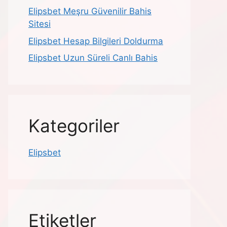
Elipsbet Meşru Güvenilir Bahis
Sitesi
Elipsbet Hesap Bilgileri Doldurma
Elipsbet Uzun Süreli Canlı Bahis
Kategoriler
Elipsbet
Etiketler