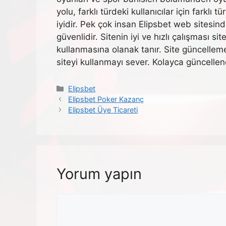
yolu, farklı türdeki kullanıcılar için farklı
iyidir. Pek çok insan Elipsbet web sitesind
güvenlidir. Sitenin iyi ve hızlı çalışması si
kullanmasına olanak tanır. Site güncelleme 
siteyi kullanmayı sever. Kolayca güncellene
Kategoriler
Elipsbet
Elipsbet Poker Kazanç
Elipsbet Üye Ticareti
Yorum yapın
Yorum