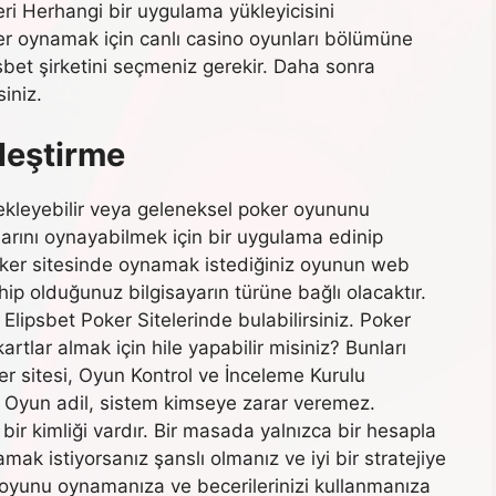
eri Herhangi bir uygulama yükleyicisini
ker oynamak için canlı casino oyunları bölümüne
sbet şirketini seçmeniz gerekir. Daha sonra
iniz.
leştirme
kleyebilir veya geleneksel poker oyununu
unlarını oynayabilmek için bir uygulama edinip
Poker sitesinde oynamak istediğiniz oyunun web
ahip olduğunuz bilgisayarın türüne bağlı olacaktır.
lipsbet Poker Sitelerinde bulabilirsiniz. Poker
artlar almak için hile yapabilir misiniz? Bunları
r sitesi, Oyun Kontrol ve İnceleme Kurulu
r. Oyun adil, sistem kimseye zarar veremez.
bir kimliği vardır. Bir masada yalnızca bir hesapla
mak istiyorsanız şanslı olmanız ve iyi bir stratejiye
ri oyunu oynamanıza ve becerilerinizi kullanmanıza