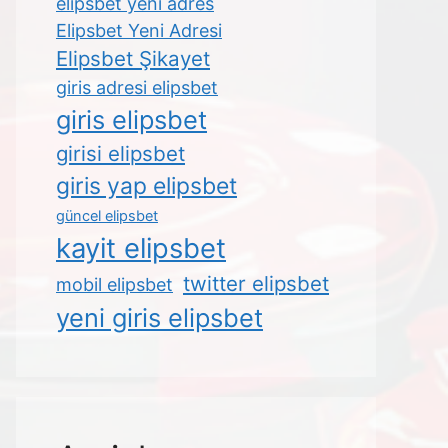
elipsbet yeni adres
Elipsbet Yeni Adresi
Elipsbet Şikayet
giris adresi elipsbet
giris elipsbet
girisi elipsbet
giris yap elipsbet
güncel elipsbet
kayit elipsbet
twitter elipsbet
mobil elipsbet
yeni giris elipsbet