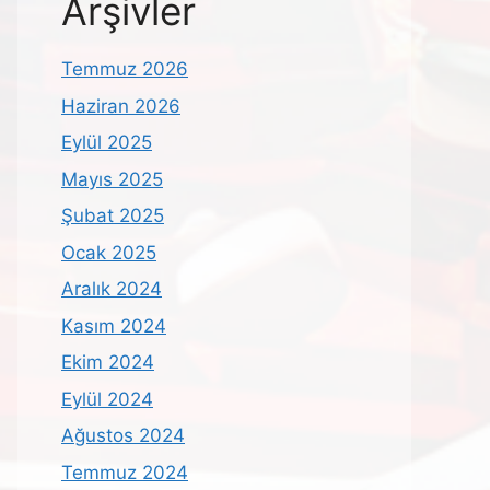
Arşivler
Temmuz 2026
Haziran 2026
Eylül 2025
Mayıs 2025
Şubat 2025
Ocak 2025
Aralık 2024
Kasım 2024
Ekim 2024
Eylül 2024
Ağustos 2024
Temmuz 2024