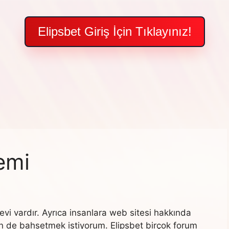
Elipsbet Giriş İçin Tıklayınız!
lemi
levi vardır. Ayrıca insanlara web sitesi hakkında
n de bahsetmek istiyorum. Elipsbet birçok forum