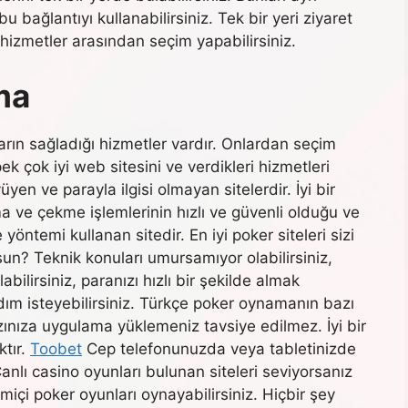
 bağlantıyı kullanabilirsiniz. Tek bir yeri ziyaret
 hizmetler arasından seçim yapabilirsiniz.
ma
ların sağladığı hizmetler vardır. Onlardan seçim
pek çok iyi web sitesini ve verdikleri hizmetleri
yüyen ve parayla ilgisi olmayan sitelerdir. İyi bir
ma ve çekme işlemlerinin hızlı ve güvenli olduğu ve
 yöntemi kullanan sitedir. En iyi poker siteleri sizi
un? Teknik konuları umursamıyor olabilirsiniz,
olabilirsiniz, paranızı hızlı bir şekilde almak
dım isteyebilirsiniz. Türkçe poker oynamanın bazı
azınıza uygulama yüklemeniz tavsiye edilmez. İyi bir
ktır.
Toobet
Cep telefonunuzda veya tabletinizde
Canlı casino oyunları bulunan siteleri seviyorsanız
içi poker oyunları oynayabilirsiniz. Hiçbir şey