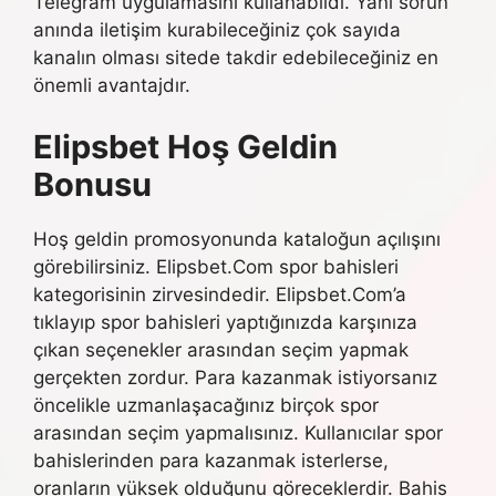
Telegram uygulamasını kullanabildi. Yani sorun
anında iletişim kurabileceğiniz çok sayıda
kanalın olması sitede takdir edebileceğiniz en
önemli avantajdır.
Elipsbet Hoş Geldin
Bonusu
Hoş geldin promosyonunda kataloğun açılışını
görebilirsiniz. Elipsbet.Com spor bahisleri
kategorisinin zirvesindedir. Elipsbet.Com’a
tıklayıp spor bahisleri yaptığınızda karşınıza
çıkan seçenekler arasından seçim yapmak
gerçekten zordur. Para kazanmak istiyorsanız
öncelikle uzmanlaşacağınız birçok spor
arasından seçim yapmalısınız. Kullanıcılar spor
bahislerinden para kazanmak isterlerse,
oranların yüksek olduğunu göreceklerdir. Bahis