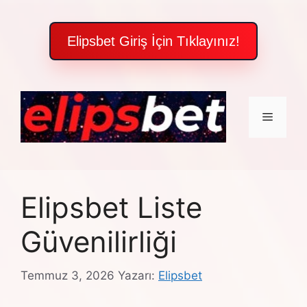
Elipsbet Giriş İçin Tıklayınız!
İçeriğe
atla
Menü
Elipsbet Liste
Güvenilirliği
Temmuz 3, 2026
Yazarı:
Elipsbet