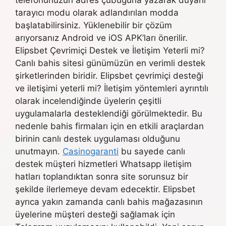
telefonunuzun adres çubuğuna yazarak duyarlı
tarayıcı modu olarak adlandırılan modda
başlatabilirsiniz. Yüklenebilir bir çözüm
arıyorsanız Android ve iOS APK’ları önerilir.
Elipsbet Çevrimiçi Destek ve İletişim Yeterli mi?
Canlı bahis sitesi günümüzün en verimli destek
şirketlerinden biridir. Elipsbet çevrimiçi desteği
ve iletişimi yeterli mi? İletişim yöntemleri ayrıntılı
olarak incelendiğinde üyelerin çeşitli
uygulamalarla desteklendiği görülmektedir. Bu
nedenle bahis firmaları için en etkili araçlardan
birinin canlı destek uygulaması olduğunu
unutmayın.
Casinogaranti
bu sayede canlı
destek müşteri hizmetleri Whatsapp iletişim
hatları toplandıktan sonra site sorunsuz bir
şekilde ilerlemeye devam edecektir. Elipsbet
ayrıca yakın zamanda canlı bahis mağazasının
üyelerine müşteri desteği sağlamak için