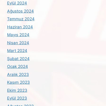
Eylül 2024
Ağustos 2024
Temmuz 2024
Haziran 2024
Mayıs 2024
Nisan 2024
Mart 2024
Şubat 2024
Ocak 2024
Aralık 2023
Kasım 2023
Ekim 2023
Eylül 2023