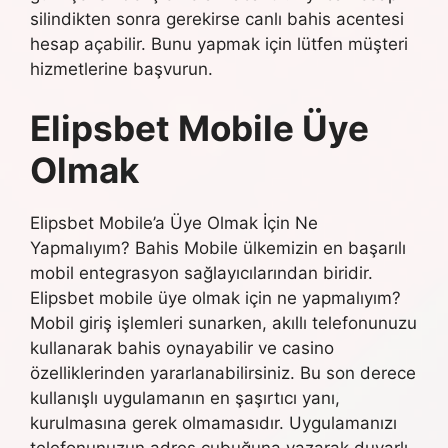
silindikten sonra gerekirse canlı bahis acentesi
hesap açabilir. Bunu yapmak için lütfen müşteri
hizmetlerine başvurun.
Elipsbet Mobile Üye
Olmak
Elipsbet Mobile’a Üye Olmak İçin Ne
Yapmalıyım? Bahis Mobile ülkemizin en başarılı
mobil entegrasyon sağlayıcılarından biridir.
Elipsbet mobile üye olmak için ne yapmalıyım?
Mobil giriş işlemleri sunarken, akıllı telefonunuzu
kullanarak bahis oynayabilir ve casino
özelliklerinden yararlanabilirsiniz. Bu son derece
kullanışlı uygulamanın en şaşırtıcı yanı,
kurulmasına gerek olmamasıdır. Uygulamanızı