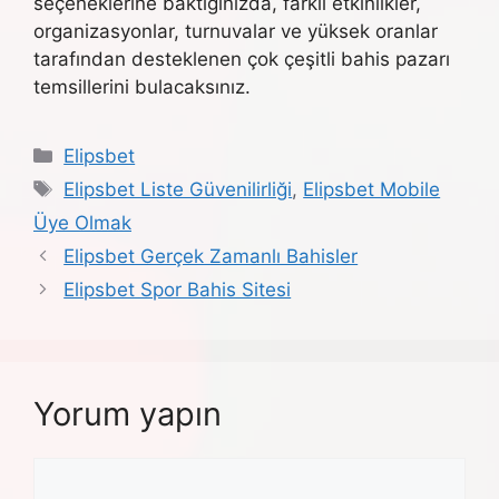
seçeneklerine baktığınızda, farklı etkinlikler,
organizasyonlar, turnuvalar ve yüksek oranlar
tarafından desteklenen çok çeşitli bahis pazarı
temsillerini bulacaksınız.
Kategoriler
Elipsbet
Etiketler
Elipsbet Liste Güvenilirliği
,
Elipsbet Mobile
Üye Olmak
Elipsbet Gerçek Zamanlı Bahisler
Elipsbet Spor Bahis Sitesi
Yorum yapın
Yorum