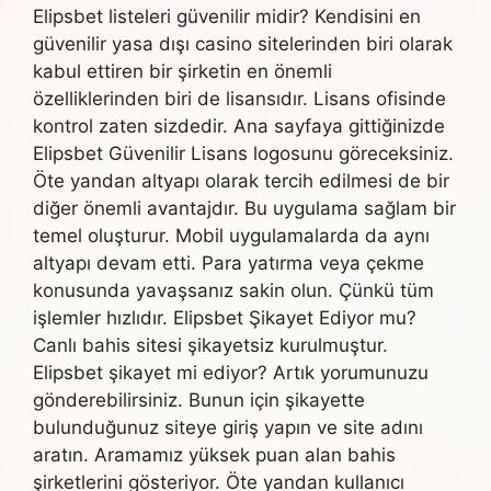
Elipsbet listeleri güvenilir midir? Kendisini en
güvenilir yasa dışı casino sitelerinden biri olarak
kabul ettiren bir şirketin en önemli
özelliklerinden biri de lisansıdır. Lisans ofisinde
kontrol zaten sizdedir. Ana sayfaya gittiğinizde
Elipsbet Güvenilir Lisans logosunu göreceksiniz.
Öte yandan altyapı olarak tercih edilmesi de bir
diğer önemli avantajdır. Bu uygulama sağlam bir
temel oluşturur. Mobil uygulamalarda da aynı
altyapı devam etti. Para yatırma veya çekme
konusunda yavaşsanız sakin olun. Çünkü tüm
işlemler hızlıdır. Elipsbet Şikayet Ediyor mu?
Canlı bahis sitesi şikayetsiz kurulmuştur.
Elipsbet şikayet mi ediyor? Artık yorumunuzu
gönderebilirsiniz. Bunun için şikayette
bulunduğunuz siteye giriş yapın ve site adını
aratın. Aramamız yüksek puan alan bahis
şirketlerini gösteriyor. Öte yandan kullanıcı