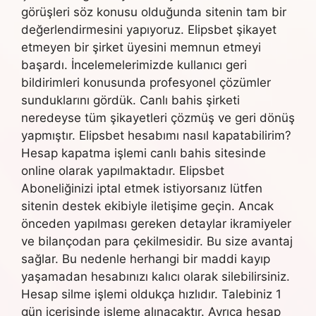
görüşleri söz konusu olduğunda sitenin tam bir
değerlendirmesini yapıyoruz. Elipsbet şikayet
etmeyen bir şirket üyesini memnun etmeyi
başardı. İncelemelerimizde kullanıcı geri
bildirimleri konusunda profesyonel çözümler
sunduklarını gördük. Canlı bahis şirketi
neredeyse tüm şikayetleri çözmüş ve geri dönüş
yapmıştır. Elipsbet hesabımı nasıl kapatabilirim?
Hesap kapatma işlemi canlı bahis sitesinde
online olarak yapılmaktadır. Elipsbet
Aboneliğinizi iptal etmek istiyorsanız lütfen
sitenin destek ekibiyle iletişime geçin. Ancak
önceden yapılması gereken detaylar ikramiyeler
ve bilançodan para çekilmesidir. Bu size avantaj
sağlar. Bu nedenle herhangi bir maddi kayıp
yaşamadan hesabınızı kalıcı olarak silebilirsiniz.
Hesap silme işlemi oldukça hızlıdır. Talebiniz 1
gün içerisinde işleme alınacaktır. Ayrıca hesap