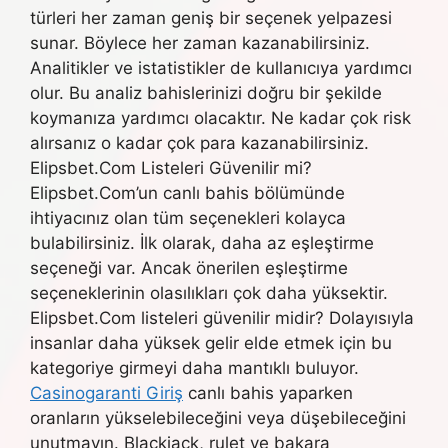
türleri her zaman geniş bir seçenek yelpazesi
sunar. Böylece her zaman kazanabilirsiniz.
Analitikler ve istatistikler de kullanıcıya yardımcı
olur. Bu analiz bahislerinizi doğru bir şekilde
koymanıza yardımcı olacaktır. Ne kadar çok risk
alırsanız o kadar çok para kazanabilirsiniz.
Elipsbet.Com Listeleri Güvenilir mi?
Elipsbet.Com’un canlı bahis bölümünde
ihtiyacınız olan tüm seçenekleri kolayca
bulabilirsiniz. İlk olarak, daha az eşleştirme
seçeneği var. Ancak önerilen eşleştirme
seçeneklerinin olasılıkları çok daha yüksektir.
Elipsbet.Com listeleri güvenilir midir? Dolayısıyla
insanlar daha yüksek gelir elde etmek için bu
kategoriye girmeyi daha mantıklı buluyor.
Casinogaranti Giriş
canlı bahis yaparken
oranların yükselebileceğini veya düşebileceğini
unutmayın. Blackjack, rulet ve bakara