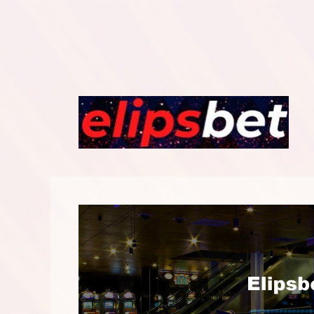
İçeriğe
atla