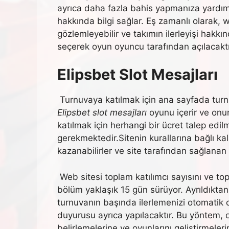
ayrıca daha fazla bahis yapmanıza yardımcı
hakkında bilgi sağlar. Eş zamanlı olarak, 
gözlemleyebilir ve takımın ilerleyişi hakkınd
seçerek oyun oyuncu tarafından açılacaktı
Elipsbet Slot Mesajları
Turnuvaya katılmak için ana sayfada turnuva
Elipsbet slot mesajları
oyunu içerir ve onunl
katılmak için herhangi bir ücret talep edi
gerekmektedir.Sitenin kurallarına bağlı ka
kazanabilirler ve site tarafından sağlanan
Web sitesi toplam katılımcı sayısını ve to
bölüm yaklaşık 15 gün sürüyor. Ayrıldıktan
turnuvanın başında ilerlemenizi otomatik 
duyurusu ayrıca yapılacaktır. Bu yöntem, 
belirlemelerine ve oyunlarını geliştirmeler