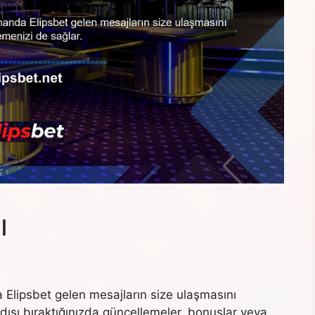
ı
 Elipsbet gelen mesajların size ulaşmasını
 dışı bıraktığınızda güncellemeler, bonuslar veya