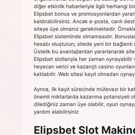
diğer etkinlik haberleriyle ilgili herhangi 
Elipsbet bonus ve promosyonlardan yararl
kaldırabilirsiniz. Ancak e-posta, canlı dest
siteye üye olmanız gerekmektedir. Örnekle
Elipsbet sisteminde olmamasıdır. Bonusla
hesabı oluşturun; sitede yeni bir bağlant
Üstelik bu avantajlardan yararlanarak sit
Elipsbet slotlarıyla her zaman oynayabilir 
heyecan verici ve kazançlı casino oyunlar
katılabilir. Web sitesi kayıt olmadan oyna
Ayrıca, ilk kayıt sürecinde mütevazı bir kat
önemli miktarlarda kazanma potansiyeli o
dilediğiniz zaman üye olabilir, oyun oyna
yardım alabilirsiniz
Elipsbet Slot Makin