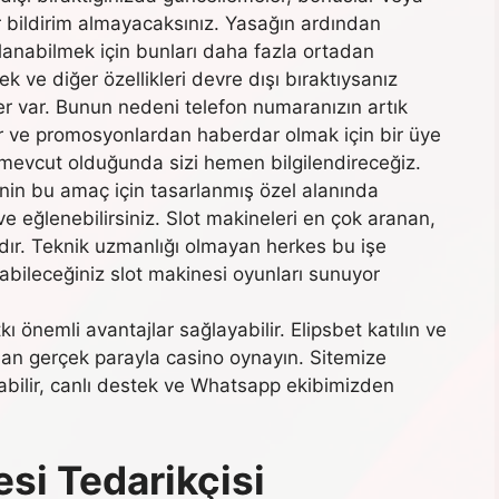
bir bildirim almayacaksınız. Yasağın ardından
anabilmek için bunları daha fazla ortadan
ek ve diğer özellikleri devre dışı bıraktıysanız
r var. Bunun nedeni telefon numaranızın artık
r ve promosyonlardan haberdar olmak için bir üye
ı mevcut olduğunda sizi hemen bilgilendireceğiz.
enin bu amaç için tasarlanmış özel alanında
ve eğlenebilirsiniz. Slot makineleri en çok aranan,
ıdır. Teknik uzmanlığı olmayan herkes bu işe
yabileceğiniz slot makinesi oyunları sunuyor
kı önemli avantajlar sağlayabilir. Elipsbet katılın ve
lan gerçek parayla casino oynayın. Sitemize
yabilir, canlı destek ve Whatsapp ekibimizden
esi Tedarikçisi