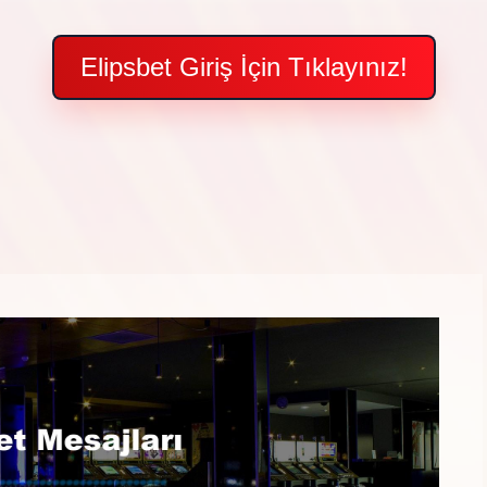
Elipsbet Giriş İçin Tıklayınız!