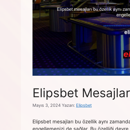
Elipsbet Mesajlar
Mayıs 3, 2024
Yazarı:
Elipsbet
Elipsbet mesajları bu özellik aynı zamanda
engellemenizi de sağlar. Bu özelliği devre