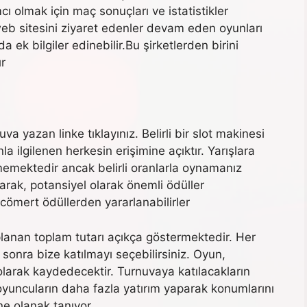
 olmak için maç sonuçları ve istatistikler
web sitesini ziyaret edenler devam eden oyunları
a ek bilgiler edinebilir.Bu şirketlerden birini
r
 yazan linke tıklayınız. Belirli bir slot makinesi
a ilgilenen herkesin erişimine açıktır. Yarışlara
lmemektedir ancak belirli oranlarla oynamanız
larak, potansiyel olarak önemli ödüller
 cömert ödüllerden yararlanabilirler
planan toplam tutarı açıkça göstermektedir. Her
 sonra bize katılmayı seçebilirsiniz. Oyun,
olarak kaydedecektir. Turnuvaya katılacakların
oyuncuların daha fazla yatırım yaparak konumlarını
ine olanak tanıyor