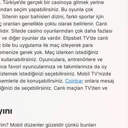
. Türkiye’de gerçek bir casinoya gitmek yerine
sından seçim yapabilirsiniz. Bu oyunla çok
Sitenin spor bahisleri dizini, farklı sporlar için
ranları genellikle çoklu olarak belirlenir. Canlı
alıdır. Sitede casino oyunlarından çok daha fazlası
 ve diğer oyunlar da vardır. Elipsbet TV’de canlı
 bile bu uygulama ile maç izleyerek para
emenize gerek yok. Maç izlerken istediğiniz
kullanabilirsiniz. Oyunculara, antrenörlere ve
ca favori oyuncularınıza ve takımlarınıza da oy
 izlemek istediğinizi seçebilirsiniz. Mobil TV’nizde
kemlerle de konuşabilirsiniz.
Coinbar
onlara mesaj
ğinizi de seçebilirsiniz. Canlı maçları TV’den ve
yını
lirim? Mobil düzenler güzeldir çünkü bunları