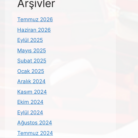
Arşivler
Temmuz 2026
Haziran 2026
Eylül 2025
Mayıs 2025
Şubat 2025
Ocak 2025
Aralık 2024
Kasım 2024
Ekim 2024
Eylül 2024
Ağustos 2024
Temmuz 2024