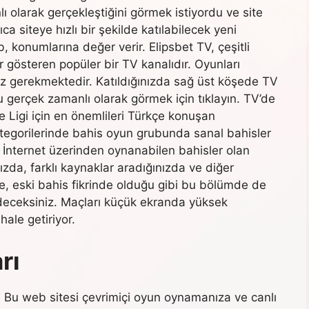
ı olarak gerçekleştiğini görmek istiyordu ve site
ca siteye hızlı bir şekilde katılabilecek yeni
, konumlarına değer verir. Elipsbet TV, çeşitli
r gösteren popüler bir TV kanalıdır. Oyunları
z gerekmektedir. Katıldığınızda sağ üst köşede TV
 gerçek zamanlı olarak görmek için tıklayın. TV’de
e Ligi için en önemlileri Türkçe konuşan
ategorilerinde bahis oyun grubunda sanal bahisler
ır. İnternet üzerinden oynanabilen bahisler olan
ızda, farklı kaynaklar aradığınızda ve diğer
zde, eski bahis fikrinde olduğu gibi bu bölümde de
edeceksiniz. Maçları küçük ekranda yüksek
ale getiriyor.
rı
r. Bu web sitesi çevrimiçi oyun oynamanıza ve canlı