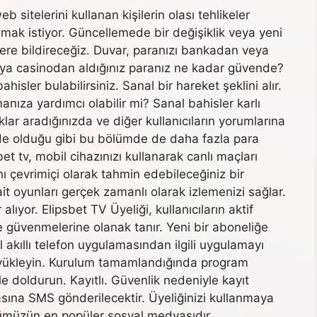
b sitelerini kullanan kişilerin olası tehlikeler
amak istiyor. Güncellemede bir değişiklik veya yeni
lere bildireceğiz. Duvar, paranızı bankadan veya
ya casinodan aldığınız paranız ne kadar güvende?
hisler bulabilirsiniz. Sanal bir hareket şeklini alır.
ıza yardımcı olabilir mi? Sanal bahisler karlı
lar aradığınızda ve diğer kullanıcıların yorumlarına
rinde olduğu gibi bu bölümde de daha fazla para
et tv, mobil cihazınızı kullanarak canlı maçları
nı çevrimiçi olarak tahmin edebileceğiniz bir
ait oyunları gerçek zamanlı olarak izlemenizi sağlar.
r alıyor. Elipsbet TV Üyeliği, kullanıcıların aktif
ve güvenmelerine olanak tanır. Yeni bir aboneliğe
 akıllı telefon uygulamasından ilgili uygulamayı
e yükleyin. Kurulum tamamlandığında program
erle doldurun. Kayıtlı. Güvenlik nedeniyle kayıt
asına SMS gönderilecektir. Üyeliğinizi kullanmaya
ümüzün en popüler sosyal medyasıdır.