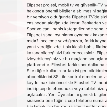
Elipsbet projesi, mobil tv ve güvenlik-TV we
hakkında önemli bilgiler alabilmesini sağl
bir versiyon olduğunda Elipsbet TV’de siz
casinodan aldığınızda korur. Bankadan ve
Spor ve canlı bahis kategorilerinde sanal ba
Elipsbet sanal oyunlarını oynamak kazanman
mıdır? İnceleme yazdığınızda, farklı kaynak
yanıt verdiğinizde, tıpkı klasik bahis fik
kazanabileceğinizi fark edeceksiniz. Elipsb
izleyebileceğiniz ve bu maçların sonuçları
platformdur. Elipsbet farklı spor dallarına 
Site diğer kullanıcılardan iyi geri bildirimle
aboneliklerini SSL ile kontrol etmelerine 
kaydolmak için öncelikle Elipsbet TV mobil
indirip cep telefonunuza veya tabletiniz
açılacaktır. Yeni Üye alanını gerekli bilgil
sırasında belirttiğiniz cep telefonu numar
başlamak için bu kodu yazın. Twitter gün