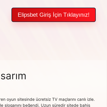
Elipsbet Giriş İçin Tıklayınız!
asarım
ren oyun sitesinde ücretsiz TV maçlarını canlı izle.
zle sloganını beğendi. Uzun süredir sitede bahis