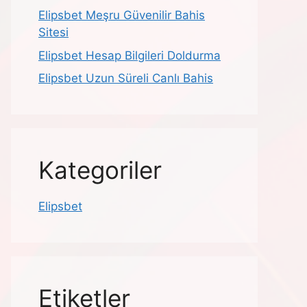
Elipsbet Meşru Güvenilir Bahis
Sitesi
Elipsbet Hesap Bilgileri Doldurma
Elipsbet Uzun Süreli Canlı Bahis
Kategoriler
Elipsbet
Etiketler