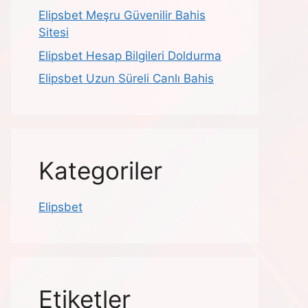
Elipsbet Meşru Güvenilir Bahis
Sitesi
Elipsbet Hesap Bilgileri Doldurma
Elipsbet Uzun Süreli Canlı Bahis
Kategoriler
Elipsbet
Etiketler