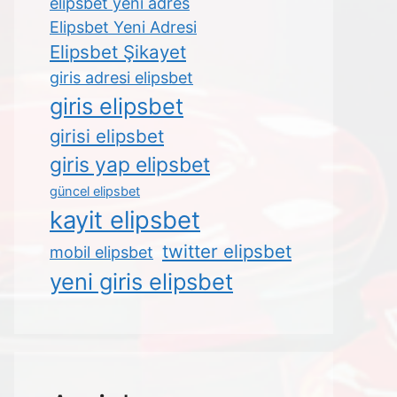
elipsbet yeni adres
Elipsbet Yeni Adresi
Elipsbet Şikayet
giris adresi elipsbet
giris elipsbet
girisi elipsbet
giris yap elipsbet
güncel elipsbet
kayit elipsbet
twitter elipsbet
mobil elipsbet
yeni giris elipsbet