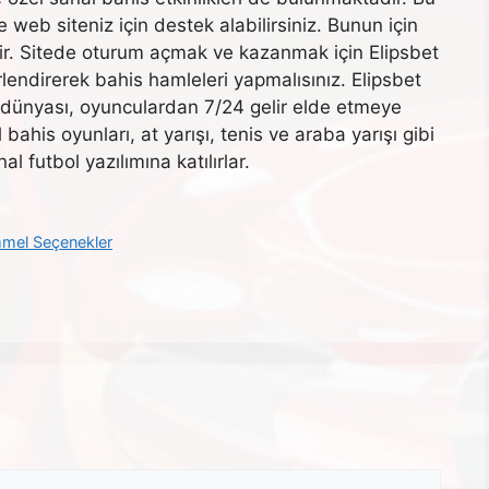
ve web siteniz için destek alabilirsiniz. Bunun için
ir. Sitede oturum açmak ve kazanmak için Elipsbet
rlendirerek bahis hamleleri yapmalısınız. Elipsbet
un dünyası, oyunculardan 7/24 gelir elde etmeye
his oyunları, at yarışı, tenis ve araba yarışı gibi
al futbol yazılımına katılırlar.
mel Seçenekler