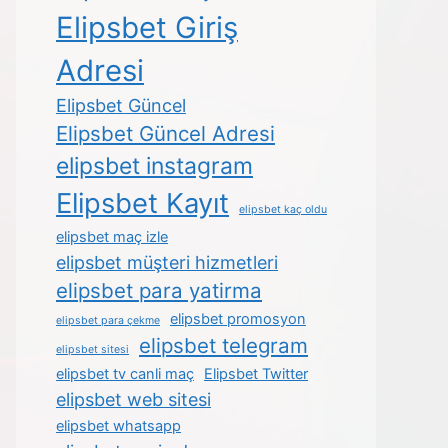
Elipsbet Giriş
Adresi
Elipsbet Güncel
Elipsbet Güncel Adresi
elipsbet instagram
Elipsbet Kayıt
elipsbet kaç oldu
elipsbet maç izle
elipsbet müşteri hizmetleri
elipsbet para yatirma
elipsbet promosyon
elipsbet para çekme
elipsbet telegram
elipsbet sitesi
elipsbet tv canli maç
Elipsbet Twitter
elipsbet web sitesi
elipsbet whatsapp