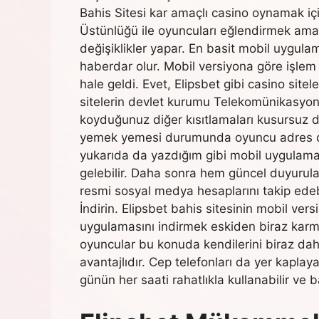
Bahis Sitesi kar amaçlı casino oynamak içi
Üstünlüğü ile oyuncuları eğlendirmek am
değişiklikler yapar. En basit mobil uygulam
haberdar olur. Mobil versiyona göre işlem
hale geldi. Evet, Elipsbet gibi casino site
sitelerin devlet kurumu Telekomünikasyon 
koyduğunuz diğer kısıtlamaları kusursuz d
yemek yemesi durumunda oyuncu adres deği
yukarıda da yazdığım gibi mobil uygulam
gelebilir. Daha sonra hem güncel duyurular 
resmi sosyal medya hesaplarını takip edeb
İndirin. Elipsbet bahis sitesinin mobil ver
uygulamasını indirmek eskiden biraz karmaş
oyuncular bu konuda kendilerini biraz dah
avantajlıdır. Cep telefonları da yer kapla
günün her saati rahatlıkla kullanabilir ve b