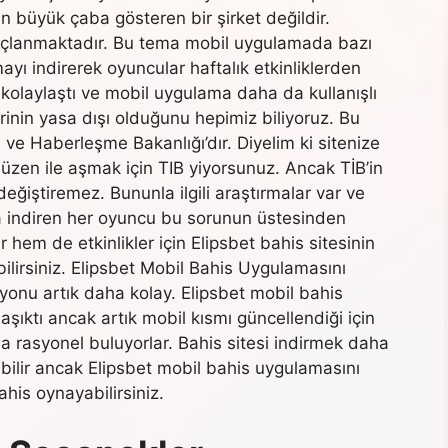
n büyük çaba gösteren bir şirket değildir.
açlanmaktadır. Bu tema mobil uygulamada bazı
ayı indirerek oyuncular haftalık etkinliklerden
 kolaylaştı ve mobil uygulama daha da kullanışlı
lerinin yasa dışı olduğunu hepimiz biliyoruz. Bu
ve Haberleşme Bakanlığı’dır. Diyelim ki sitenize
üzen ile aşmak için TIB yiyorsunuz. Ancak TİB’in
ştiremez. Bununla ilgili araştırmalar var ve
a indiren her oyuncu bu sorunun üstesinden
hem de etkinlikler için Elipsbet bahis sitesinin
ilirsiniz. Elipsbet Mobil Bahis Uygulamasını
siyonu artık daha kolay. Elipsbet mobil bahis
ıktı ancak artık mobil kısmı güncellendiği için
a rasyonel buluyorlar. Bahis sitesi indirmek daha
yabilir ancak Elipsbet mobil bahis uygulamasını
ahis oynayabilirsiniz.