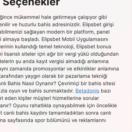
 Seçenekler
diğince mükemmel hale getirmeye çalışıyor gibi
ilir ve huzurlu bahis adresinizdir. Elipsbet girişi
abilmenizi sağlayan modern bir platform, panel
i almaya başladı. Elipsbet Mobil Uygulamasını
elerinin kullandığı temel teknoloji, Elipsbet bonus
lisanslı siteler için ağır bir vergi yükü olduğundan
sitelerin şu anda kayıt vergisi almadığı anlamına
r aynı zamanda promosyonlar ve etkinlikler anlamına
 tarafından yaygın olarak bir pazarlama tekniği
Canlı Bahis Nasıl Oynanır? Çevrimiçi bir bahis sitesi
fazla oyun ve bahis sunmaktadır.
Betadonis
bazı
t eden kişiler müşteri hizmetlerine sorular
nanır? Oyunu rahatlıkla oynayabilmek için öncelikle
t canlı bahis kaydını tamamladıktan sonra canlı
 ana sayfasında spor bölümünü ve reklamlarını