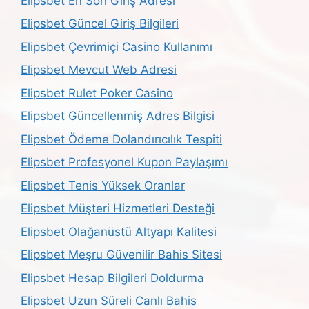
Elipsbet En Son Giriş Adresi
Elipsbet Güncel Giriş Bilgileri
Elipsbet Çevrimiçi Casino Kullanımı
Elipsbet Mevcut Web Adresi
Elipsbet Rulet Poker Casino
Elipsbet Güncellenmiş Adres Bilgisi
Elipsbet Ödeme Dolandırıcılık Tespiti
Elipsbet Profesyonel Kupon Paylaşımı
Elipsbet Tenis Yüksek Oranlar
Elipsbet Müşteri Hizmetleri Desteği
Elipsbet Olağanüstü Altyapı Kalitesi
Elipsbet Meşru Güvenilir Bahis Sitesi
Elipsbet Hesap Bilgileri Doldurma
Elipsbet Uzun Süreli Canlı Bahis