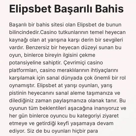
Elipsbet Başarılı Bahis
Başarılı bir bahis sitesi olan Elipsbet de bunun
bilincindedir.Casino tutkunlarının temel heyecan
kaynağı olan at yarışına karşı derin bir sevgileri
vardır. Benzersiz bir heyecan düzeyi sunan bu
oyun, binlerce bireyin ilgisini çekme
potansiyeline sahiptir. Çevrimiçi casino
platformları, casino meraklılarının ihtiyaçlarını
karşılamak için sanal dünyada çok önemli bir rol
oynamıştır. Elipsbet at yarışı oyunları, yarış
pistinin heyecanını sanal aleme taşımanıza ve
dilediğiniz zaman paylaşmanıza olanak tanır. Bu
oyunun tüm beklentileri aşacağına inanıyoruz ve
her gün binlerce oyuncu bu kategoriyi ziyaret
etmeye ve getirdiği keyfi yaşamaya devam
ediyor. Siz de bu oyunları hiçbir para