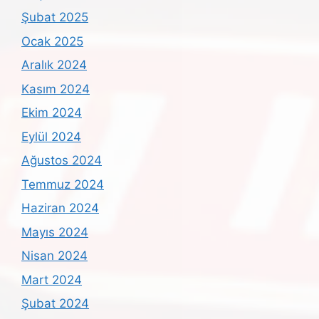
Şubat 2025
Ocak 2025
Aralık 2024
Kasım 2024
Ekim 2024
Eylül 2024
Ağustos 2024
Temmuz 2024
Haziran 2024
Mayıs 2024
Nisan 2024
Mart 2024
Şubat 2024