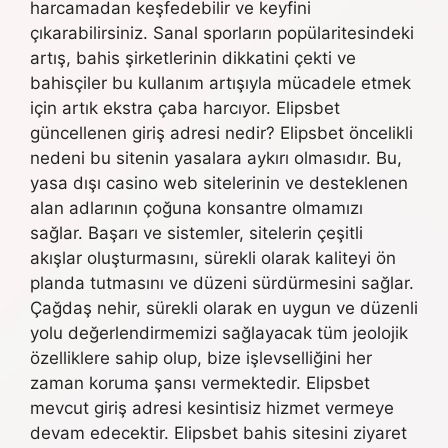
harcamadan keşfedebilir ve keyfini
çıkarabilirsiniz. Sanal sporların popülaritesindeki
artış, bahis şirketlerinin dikkatini çekti ve
bahisçiler bu kullanım artışıyla mücadele etmek
için artık ekstra çaba harcıyor. Elipsbet
güncellenen giriş adresi nedir? Elipsbet öncelikli
nedeni bu sitenin yasalara aykırı olmasıdır. Bu,
yasa dışı casino web sitelerinin ve desteklenen
alan adlarının çoğuna konsantre olmamızı
sağlar. Başarı ve sistemler, sitelerin çeşitli
akışlar oluşturmasını, sürekli olarak kaliteyi ön
planda tutmasını ve düzeni sürdürmesini sağlar.
Çağdaş nehir, sürekli olarak en uygun ve düzenli
yolu değerlendirmemizi sağlayacak tüm jeolojik
özelliklere sahip olup, bize işlevselliğini her
zaman koruma şansı vermektedir. Elipsbet
mevcut giriş adresi kesintisiz hizmet vermeye
devam edecektir. Elipsbet bahis sitesini ziyaret