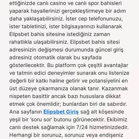
ettiğinizde canlı casino ve canlı spor bahisleri
yaparak hayallerinizi gerçekleştirmeye bir adım
daha yaklaşabilirsiniz. İster cep telefonunuzu,
ister tabletinizi, ister bilgisayarınızı kullanarak
Elipsbet bahis sitesine istediğiniz zaman
rahatlıkla ulaşabilirsiniz. Elipsbet bahis sitesi
adresinizin değişmesi durumunda güncel giriş
adresiniz otomatik olarak bu sayfada
gösterilecektir. Bu platform çok çeşitli avantajlar
ve tatmin edici deneyimler sunarak onu listenize
değerli bir katkı haline getirir ve potansiyelini en
üst düzeye çıkarmanıza olanak tanır. Kazanmak
nispeten basittir ancak bazı hususlara dikkat
etmek çok önemlidir; bunlardan biri de sabırdır.
Ana sayfanın
Elipsbet Giriş
sağ alt köşesinde
yeşil bir ‘soru sor’ butonu görünecektir. Ekibimiz
canlı destek sağlamak için 7/24 hizmetinizdedir.
Herhangi bir sorunuz, sorunuz veya endişeniz