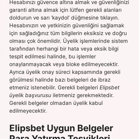
Hesabınızı güvence altına almak ve güvenliğinizi
garanti altına almak için lütfen gerekli alanları
doldurun ve sarı ‘kaydol’ düğmesine tıklayın.
Hesabınızın ve yetkinizin güvenliğini sağlamak
için sağladığınız tüm bilgilerin eksiksiz ve doğru
olması çok önemlidir. Üyelik işlemlerinde sistem
tarafından herhangi bir hata veya eksik bilgi
tespit edilmesi halinde, bu işlemler
onaylanmayacak veya bloke edilmeyecektir.
Ayrıca üyelik onay süreci kapsamında gerekli
görülmesi halinde bazı belgeleri de ibraz
etmeniz istenebilir. Gerekli belgeleri
Elipsbet
üyelik başvurusu
iletmeniz gerekmektedir.
Gerekli belgeler olmadan üyelik kabul
edilmeyecektir.
Elipsbet Uygun Belgeler
Para Yatırma Teşvikleri