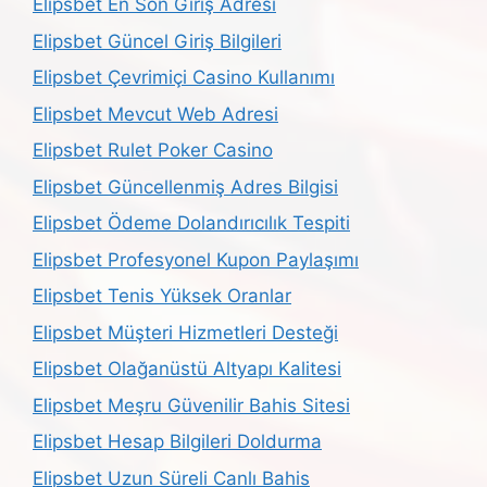
Elipsbet En Son Giriş Adresi
Elipsbet Güncel Giriş Bilgileri
Elipsbet Çevrimiçi Casino Kullanımı
Elipsbet Mevcut Web Adresi
Elipsbet Rulet Poker Casino
Elipsbet Güncellenmiş Adres Bilgisi
Elipsbet Ödeme Dolandırıcılık Tespiti
Elipsbet Profesyonel Kupon Paylaşımı
Elipsbet Tenis Yüksek Oranlar
Elipsbet Müşteri Hizmetleri Desteği
Elipsbet Olağanüstü Altyapı Kalitesi
Elipsbet Meşru Güvenilir Bahis Sitesi
Elipsbet Hesap Bilgileri Doldurma
Elipsbet Uzun Süreli Canlı Bahis