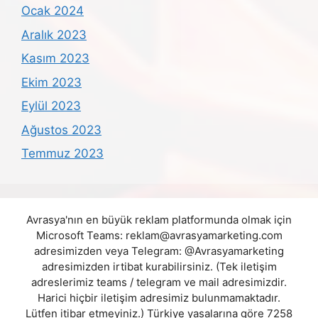
Ocak 2024
Aralık 2023
Kasım 2023
Ekim 2023
Eylül 2023
Ağustos 2023
Temmuz 2023
Avrasya'nın en büyük reklam platformunda olmak için
Microsoft Teams:
reklam@avrasyamarketing.com
adresimizden veya Telegram: @Avrasyamarketing
adresimizden irtibat kurabilirsiniz. (Tek iletişim
adreslerimiz teams / telegram ve mail adresimizdir.
Harici hiçbir iletişim adresimiz bulunmamaktadır.
Lütfen itibar etmeyiniz.) Türkiye yasalarına göre 7258