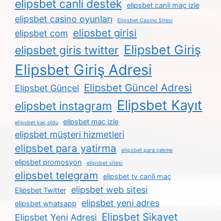
elipsbet canli destek
elipsbet canli maç izle
elipsbet casino oyunları
Elipsbet Casino Sitesi
elipsbet girisi
elipsbet com
Elipsbet Giriş
elipsbet giris twitter
Elipsbet Giriş Adresi
Elipsbet Güncel Adresi
Elipsbet Güncel
Elipsbet Kayıt
elipsbet instagram
elipsbet maç izle
elipsbet kaç oldu
elipsbet müşteri hizmetleri
elipsbet para yatirma
elipsbet para çekme
elipsbet promosyon
elipsbet sitesi
elipsbet telegram
elipsbet tv canli maç
elipsbet web sitesi
Elipsbet Twitter
elipsbet yeni adres
elipsbet whatsapp
Elipsbet Şikayet
Elipsbet Yeni Adresi