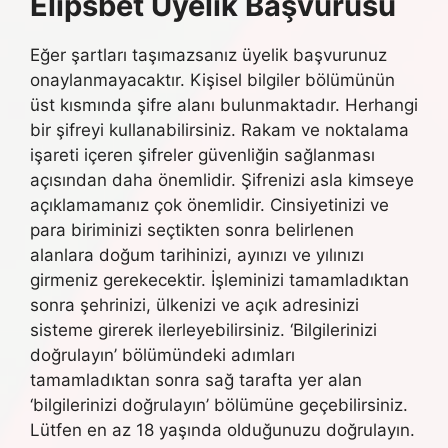
Elipsbet Üyelik Başvurusu
Eğer şartları taşımazsanız üyelik başvurunuz
onaylanmayacaktır. Kişisel bilgiler bölümünün
üst kısmında şifre alanı bulunmaktadır. Herhangi
bir şifreyi kullanabilirsiniz. Rakam ve noktalama
işareti içeren şifreler güvenliğin sağlanması
açısından daha önemlidir. Şifrenizi asla kimseye
açıklamamanız çok önemlidir. Cinsiyetinizi ve
para biriminizi seçtikten sonra belirlenen
alanlara doğum tarihinizi, ayınızı ve yılınızı
girmeniz gerekecektir. İşleminizi tamamladıktan
sonra şehrinizi, ülkenizi ve açık adresinizi
sisteme girerek ilerleyebilirsiniz. ‘Bilgilerinizi
doğrulayın’ bölümündeki adımları
tamamladıktan sonra sağ tarafta yer alan
‘bilgilerinizi doğrulayın’ bölümüne geçebilirsiniz.
Lütfen en az 18 yaşında olduğunuzu doğrulayın.