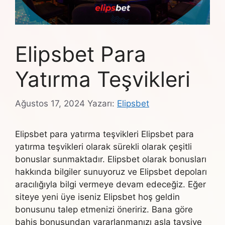
Elipsbet Para
Yatırma Teşvikleri
Ağustos 17, 2024
Yazarı:
Elipsbet
Elipsbet para yatırma teşvikleri Elipsbet para
yatırma teşvikleri olarak sürekli olarak çeşitli
bonuslar sunmaktadır. Elipsbet olarak bonusları
hakkında bilgiler sunuyoruz ve Elipsbet depoları
aracılığıyla bilgi vermeye devam edeceğiz. Eğer
siteye yeni üye iseniz Elipsbet hoş geldin
bonusunu talep etmenizi öneririz. Bana göre
bahis bonusundan yararlanmanızı asla tavsiye