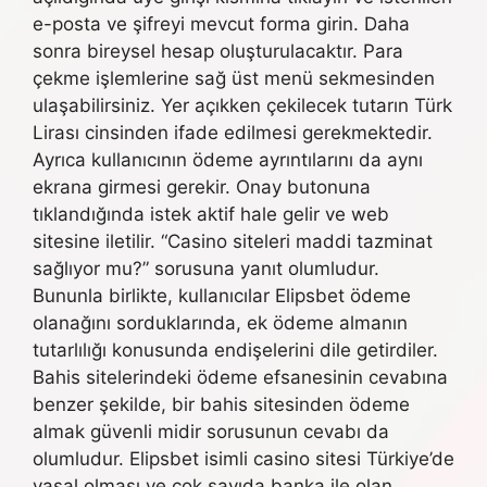
e-posta ve şifreyi mevcut forma girin. Daha
sonra bireysel hesap oluşturulacaktır. Para
çekme işlemlerine sağ üst menü sekmesinden
ulaşabilirsiniz. Yer açıkken çekilecek tutarın Türk
Lirası cinsinden ifade edilmesi gerekmektedir.
Ayrıca kullanıcının ödeme ayrıntılarını da aynı
ekrana girmesi gerekir. Onay butonuna
tıklandığında istek aktif hale gelir ve web
sitesine iletilir. “Casino siteleri maddi tazminat
sağlıyor mu?” sorusuna yanıt olumludur.
Bununla birlikte, kullanıcılar Elipsbet ödeme
olanağını sorduklarında, ek ödeme almanın
tutarlılığı konusunda endişelerini dile getirdiler.
Bahis sitelerindeki ödeme efsanesinin cevabına
benzer şekilde, bir bahis sitesinden ödeme
almak güvenli midir sorusunun cevabı da
olumludur. Elipsbet isimli casino sitesi Türkiye’de
yasal olması ve çok sayıda banka ile olan