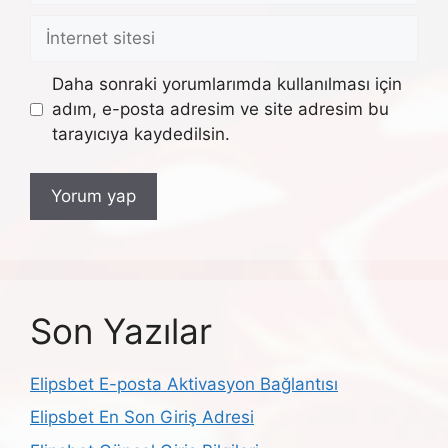
İnternet
sitesi
Daha sonraki yorumlarımda kullanılması için
adım, e-posta adresim ve site adresim bu
tarayıcıya kaydedilsin.
Son Yazılar
Elipsbet E-posta Aktivasyon Bağlantısı
Elipsbet En Son Giriş Adresi