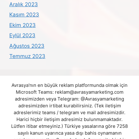
Aralık 2023
Kasım 2023
Ekim 2023
Eylül 2023
Ağustos 2023
Temmuz 2023
Avrasya'nın en büyük reklam platformunda olmak için
Microsoft Teams:
reklam@avrasyamarketing.com
adresimizden veya Telegram: @Avrasyamarketing
adresimizden irtibat kurabilirsiniz. (Tek iletişim
adreslerimiz teams / telegram ve mail adresimizdir.
Harici hiçbir iletişim adresimiz bulunmamaktadır.
Lütfen itibar etmeyiniz.) Türkiye yasalarına göre 7258
sayılı kanun uyarınca yasa dışı bahis oynamanın