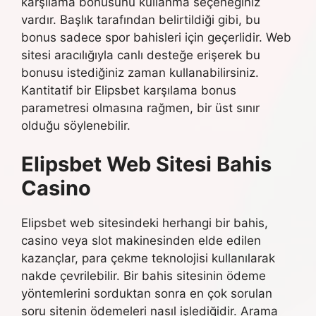
karşılama bonusunu kullanma seçeneğiniz
vardır. Başlık tarafından belirtildiği gibi, bu
bonus sadece spor bahisleri için geçerlidir. Web
sitesi aracılığıyla canlı desteğe erişerek bu
bonusu istediğiniz zaman kullanabilirsiniz.
Kantitatif bir Elipsbet karşılama bonus
parametresi olmasına rağmen, bir üst sınır
olduğu söylenebilir.
Elipsbet Web Sitesi Bahis
Casino
Elipsbet web sitesindeki herhangi bir bahis,
casino veya slot makinesinden elde edilen
kazançlar, para çekme teknolojisi kullanılarak
nakde çevrilebilir. Bir bahis sitesinin ödeme
yöntemlerini sorduktan sonra en çok sorulan
soru sitenin ödemeleri nasıl işlediğidir. Arama