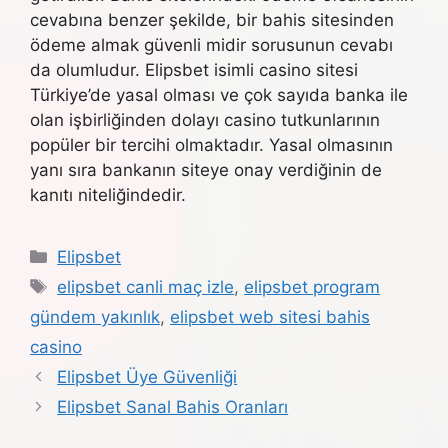
cevabına benzer şekilde, bir bahis sitesinden
ödeme almak güvenli midir sorusunun cevabı
da olumludur. Elipsbet isimli casino sitesi
Türkiye’de yasal olması ve çok sayıda banka ile
olan işbirliğinden dolayı casino tutkunlarının
popüler bir tercihi olmaktadır. Yasal olmasının
yanı sıra bankanın siteye onay verdiğinin de
kanıtı niteliğindedir.
Kategoriler
Elipsbet
Etiketler
elipsbet canli maç izle
,
elipsbet program
gündem yakınlık
,
elipsbet web sitesi bahis
casino
Elipsbet Üye Güvenliği
Elipsbet Sanal Bahis Oranları