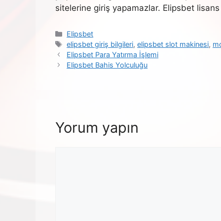
sitelerine giriş yapamazlar. Elipsbet lisans
Kategoriler
Elipsbet
Etiketler
elipsbet giriş bilgileri
,
elipsbet slot makinesi
,
mo
Elipsbet Para Yatırma İşlemi
Elipsbet Bahis Yolculuğu
Yorum yapın
Yorum