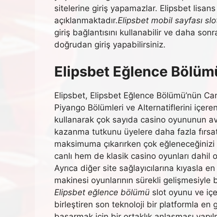
sitelerine giriş yapamazlar. Elipsbet lisans
açıklanmaktadır.
Elipsbet mobil sayfası sl
giriş bağlantısını kullanabilir ve daha so
doğrudan giriş yapabilirsiniz.
Elipsbet Eğlence Bölüm
Elipsbet, Elipsbet Eğlence Bölümü’nün Canl
Piyango Bölümleri ve Alternatiflerini içeren
kullanarak çok sayıda casino oyununun ava
kazanma tutkunu üyelere daha fazla fırsat
maksimuma çıkarırken çok eğleneceğinizi 
canlı hem de klasik casino oyunları dahil
Ayrıca diğer site sağlayıcılarına kıyasla e
makinesi oyunlarının sürekli gelişmesiyle bi
Elipsbet eğlence bölümü
slot oyunu ve içe
birleştiren son teknoloji bir platformla e
başarmak için bir ortaklık anlaşması yapıl