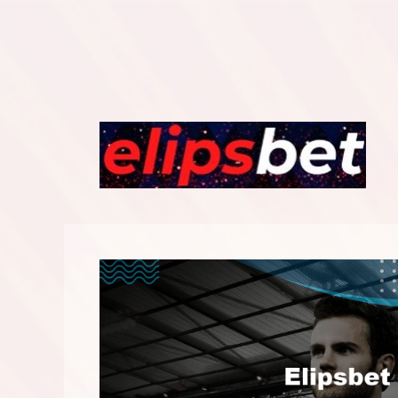
İçeriğe
atla