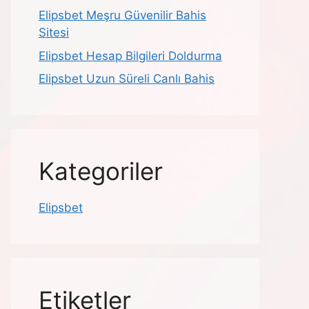
Elipsbet Meşru Güvenilir Bahis
Sitesi
Elipsbet Hesap Bilgileri Doldurma
Elipsbet Uzun Süreli Canlı Bahis
Kategoriler
Elipsbet
Etiketler