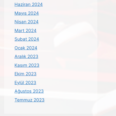
Haziran 2024
Mayıs 2024
Nisan 2024
Mart 2024
Şubat 2024
Ocak 2024
Aralık 2023
Kasım 2023
Ekim 2023
Eylül 2023
Ağustos 2023
Temmuz 2023