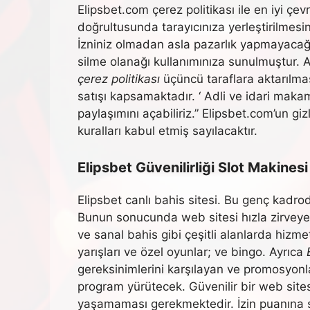
Elipsbet.com çerez politikası ile en iyi çev
doğrultusunda tarayıcınıza yerleştirilmesi
İzniniz olmadan asla pazarlık yapmayacağız.
silme olanağı kullanımınıza sunulmuştur. Ay
çerez politikası
üçüncü taraflara aktarılması
satışı kapsamaktadır. ‘ Adli ve idari mak
paylaşımını açabiliriz.” Elipsbet.com’un gizl
kuralları kabul etmiş sayılacaktır.
Elipsbet Güvenilirliği Slot Makinesi
Elipsbet canlı bahis sitesi. Bu genç kadro
Bunun sonucunda web sitesi hızla zirveye çı
ve sanal bahis gibi çeşitli alanlarda hizmet
yarışları ve özel oyunlar; ve bingo. Ayrıca
gereksinimlerini karşılayan ve promosyonlar
program yürütecek. Güvenilir bir web sitesi
yaşamaması gerekmektedir. İzin puanına s