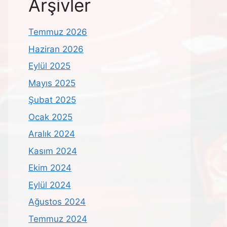
Arşivler
Temmuz 2026
Haziran 2026
Eylül 2025
Mayıs 2025
Şubat 2025
Ocak 2025
Aralık 2024
Kasım 2024
Ekim 2024
Eylül 2024
Ağustos 2024
Temmuz 2024