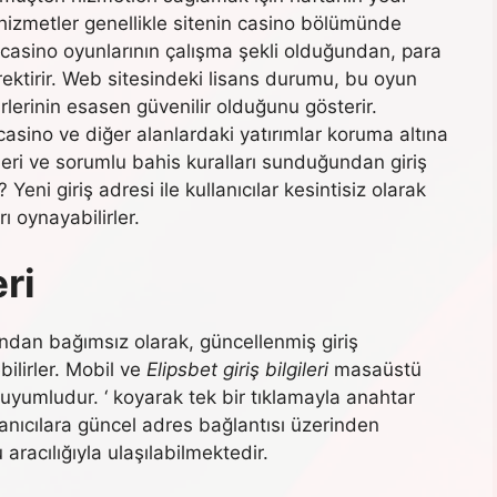
hizmetler genellikle sitenin casino bölümünde
, casino oyunlarının çalışma şekli olduğundan, para
ktirir. Web sitesindeki lisans durumu, bu oyun
rlerinin esasen güvenilir olduğunu gösterir.
casino ve diğer alanlardaki yatırımlar koruma altına
leri ve sorumlu bahis kuralları sunduğundan giriş
? Yeni giriş adresi ile kullanıcılar kesintisiz olarak
ı oynayabilirler.
eri
larından bağımsız olarak, güncellenmiş giriş
bilirler. Mobil ve
Elipsbet giriş bilgileri
masaüstü
 uyumludur. ‘ koyarak tek bir tıklamayla anahtar
ullanıcılara güncel adres bağlantısı üzerinden
aracılığıyla ulaşılabilmektedir.