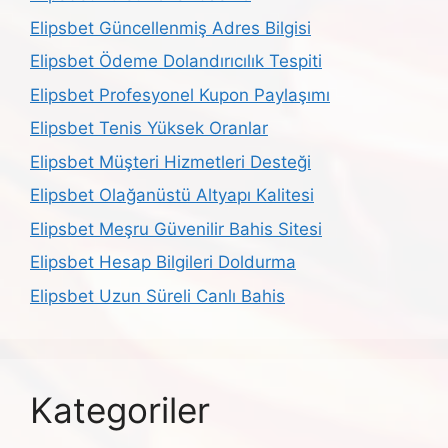
Elipsbet Güncellenmiş Adres Bilgisi
Elipsbet Ödeme Dolandırıcılık Tespiti
Elipsbet Profesyonel Kupon Paylaşımı
Elipsbet Tenis Yüksek Oranlar
Elipsbet Müşteri Hizmetleri Desteği
Elipsbet Olağanüstü Altyapı Kalitesi
Elipsbet Meşru Güvenilir Bahis Sitesi
Elipsbet Hesap Bilgileri Doldurma
Elipsbet Uzun Süreli Canlı Bahis
Kategoriler