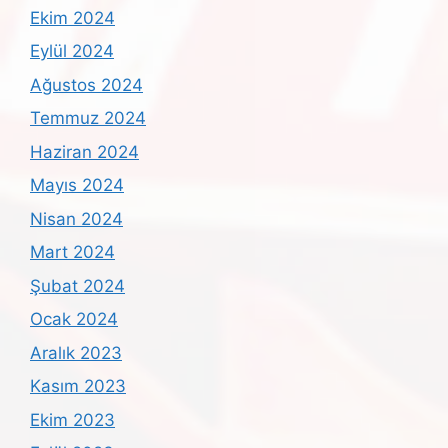
Ekim 2024
Eylül 2024
Ağustos 2024
Temmuz 2024
Haziran 2024
Mayıs 2024
Nisan 2024
Mart 2024
Şubat 2024
Ocak 2024
Aralık 2023
Kasım 2023
Ekim 2023