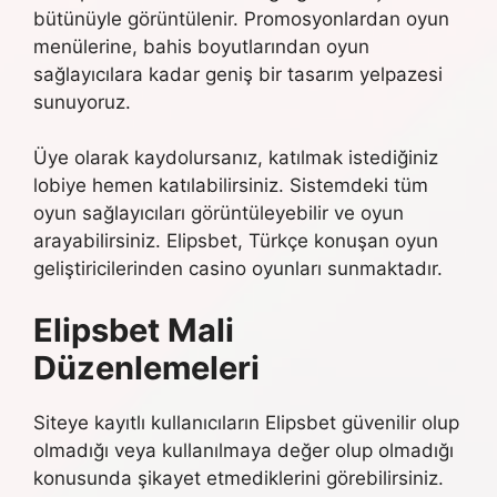
bütünüyle görüntülenir. Promosyonlardan oyun
menülerine, bahis boyutlarından oyun
sağlayıcılara kadar geniş bir tasarım yelpazesi
sunuyoruz.
Üye olarak kaydolursanız, katılmak istediğiniz
lobiye hemen katılabilirsiniz. Sistemdeki tüm
oyun sağlayıcıları görüntüleyebilir ve oyun
arayabilirsiniz. Elipsbet, Türkçe konuşan oyun
geliştiricilerinden casino oyunları sunmaktadır.
Elipsbet Mali
Düzenlemeleri
Siteye kayıtlı kullanıcıların Elipsbet güvenilir olup
olmadığı veya kullanılmaya değer olup olmadığı
konusunda şikayet etmediklerini görebilirsiniz.