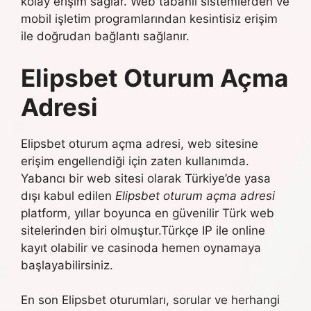
kolay erişim sağlar. Web tabanlı sistemlerden ve
mobil işletim programlarından kesintisiz erişim
ile doğrudan bağlantı sağlanır.
Elipsbet Oturum Açma
Adresi
Elipsbet oturum açma adresi, web sitesine
erişim engellendiği için zaten kullanımda.
Yabancı bir web sitesi olarak Türkiye’de yasa
dışı kabul edilen
Elipsbet oturum açma adresi
platform, yıllar boyunca en güvenilir Türk web
sitelerinden biri olmuştur.Türkçe IP ile online
kayıt olabilir ve casinoda hemen oynamaya
başlayabilirsiniz.
En son Elipsbet oturumları, sorular ve herhangi