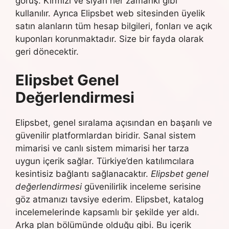
görüş. Kırmızı ve siyah her zamanki gibi
kullanılır. Ayrıca Elipsbet web sitesinden üyelik
satın alanların tüm hesap bilgileri, fonları ve açık
kuponları korunmaktadır. Size bir fayda olarak
geri dönecektir.
Elipsbet Genel
Değerlendirmesi
Elipsbet, genel sıralama açısından en başarılı ve
güvenilir platformlardan biridir. Sanal sistem
mimarisi ve canlı sistem mimarisi her tarza
uygun içerik sağlar. Türkiye’den katılımcılara
kesintisiz bağlantı sağlanacaktır.
Elipsbet genel
değerlendirmesi
güvenilirlik inceleme serisine
göz atmanızı tavsiye ederim. Elipsbet, katalog
incelemelerinde kapsamlı bir şekilde yer aldı.
Arka plan bölümünde olduğu gibi. Bu içerik