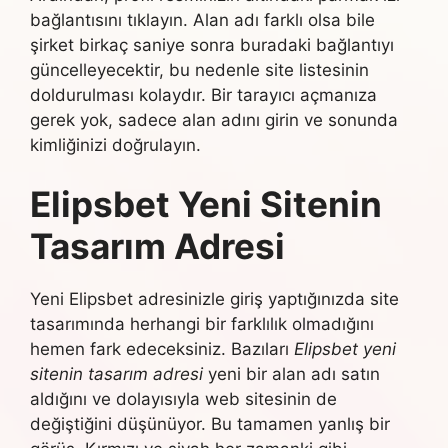
bağlantısını tıklayın. Alan adı farklı olsa bile
şirket birkaç saniye sonra buradaki bağlantıyı
güncelleyecektir, bu nedenle site listesinin
doldurulması kolaydır. Bir tarayıcı açmanıza
gerek yok, sadece alan adını girin ve sonunda
kimliğinizi doğrulayın.
Elipsbet Yeni Sitenin
Tasarım Adresi
Yeni Elipsbet adresinizle giriş yaptığınızda site
tasarımında herhangi bir farklılık olmadığını
hemen fark edeceksiniz. Bazıları
Elipsbet yeni
sitenin tasarım adresi
yeni bir alan adı satın
aldığını ve dolayısıyla web sitesinin de
değiştiğini düşünüyor. Bu tamamen yanlış bir