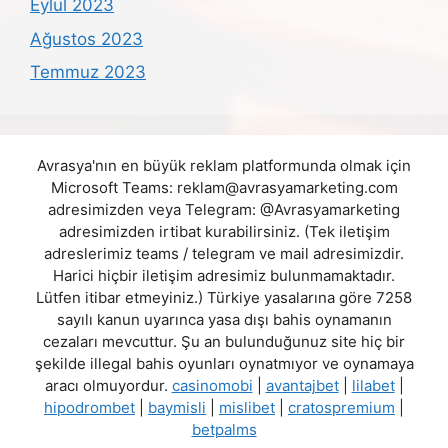
Eylül 2023
Ağustos 2023
Temmuz 2023
Avrasya'nın en büyük reklam platformunda olmak için
Microsoft Teams:
reklam@avrasyamarketing.com
adresimizden veya Telegram: @Avrasyamarketing
adresimizden irtibat kurabilirsiniz. (Tek iletişim
adreslerimiz teams / telegram ve mail adresimizdir.
Harici hiçbir iletişim adresimiz bulunmamaktadır.
Lütfen itibar etmeyiniz.) Türkiye yasalarına göre 7258
sayılı kanun uyarınca yasa dışı bahis oynamanın
cezaları mevcuttur. Şu an bulunduğunuz site hiç bir
şekilde illegal bahis oyunları oynatmıyor ve oynamaya
aracı olmuyordur.
casinomobi
|
avantajbet
|
lilabet
|
hipodrombet
|
baymisli
|
mislibet
|
cratospremium
|
betpalms