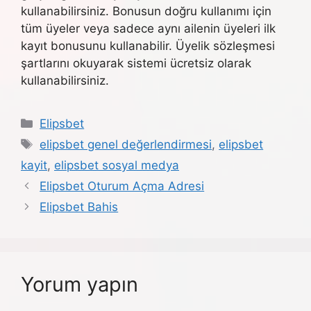
kullanabilirsiniz. Bonusun doğru kullanımı için
tüm üyeler veya sadece aynı ailenin üyeleri ilk
kayıt bonusunu kullanabilir. Üyelik sözleşmesi
şartlarını okuyarak sistemi ücretsiz olarak
kullanabilirsiniz.
Kategoriler
Elipsbet
Etiketler
elipsbet genel değerlendirmesi
,
elipsbet
kayit
,
elipsbet sosyal medya
Elipsbet Oturum Açma Adresi
Elipsbet Bahis
Yorum yapın