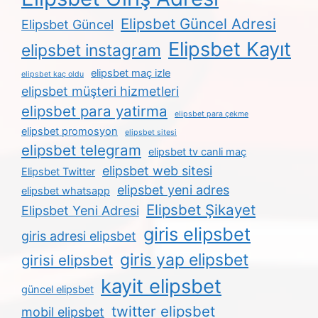
Elipsbet Güncel Adresi
Elipsbet Güncel
Elipsbet Kayıt
elipsbet instagram
elipsbet maç izle
elipsbet kaç oldu
elipsbet müşteri hizmetleri
elipsbet para yatirma
elipsbet para çekme
elipsbet promosyon
elipsbet sitesi
elipsbet telegram
elipsbet tv canli maç
elipsbet web sitesi
Elipsbet Twitter
elipsbet yeni adres
elipsbet whatsapp
Elipsbet Şikayet
Elipsbet Yeni Adresi
giris elipsbet
giris adresi elipsbet
giris yap elipsbet
girisi elipsbet
kayit elipsbet
güncel elipsbet
twitter elipsbet
mobil elipsbet