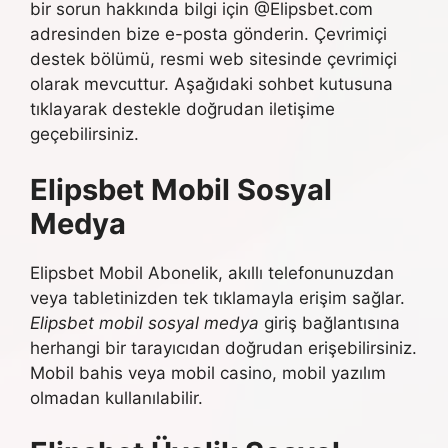
bir sorun hakkında bilgi için @Elipsbet.com
adresinden bize e-posta gönderin. Çevrimiçi
destek bölümü, resmi web sitesinde çevrimiçi
olarak mevcuttur. Aşağıdaki sohbet kutusuna
tıklayarak destekle doğrudan iletişime
geçebilirsiniz.
Elipsbet Mobil Sosyal
Medya
Elipsbet Mobil Abonelik, akıllı telefonunuzdan
veya tabletinizden tek tıklamayla erişim sağlar.
Elipsbet mobil sosyal medya
giriş bağlantısına
herhangi bir tarayıcıdan doğrudan erişebilirsiniz.
Mobil bahis veya mobil casino, mobil yazılım
olmadan kullanılabilir.