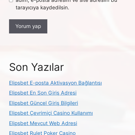
adım, e-posta adresim ve site adresim bu
tarayıcıya kaydedilsin.
Son Yazılar
Elipsbet E-posta Aktivasyon Bağlantısı
Elipsbet En Son Giriş Adresi
Elipsbet Güncel Giriş Bilgileri
Elipsbet Çevrimiçi Casino Kullanımı
Elipsbet Mevcut Web Adresi
Elipsbet Rulet Poker Casino