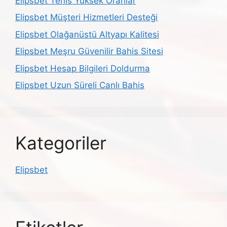
Elipsbet Tenis Yüksek Oranlar
Elipsbet Müşteri Hizmetleri Desteği
Elipsbet Olağanüstü Altyapı Kalitesi
Elipsbet Meşru Güvenilir Bahis Sitesi
Elipsbet Hesap Bilgileri Doldurma
Elipsbet Uzun Süreli Canlı Bahis
Kategoriler
Elipsbet