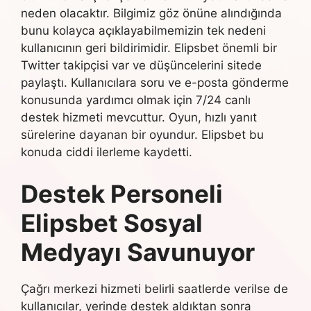
neden olacaktır. Bilgimiz göz önüne alındığında
bunu kolayca açıklayabilmemizin tek nedeni
kullanıcının geri bildirimidir. Elipsbet önemli bir
Twitter takipçisi var ve düşüncelerini sitede
paylaştı. Kullanıcılara soru ve e-posta gönderme
konusunda yardımcı olmak için 7/24 canlı
destek hizmeti mevcuttur. Oyun, hızlı yanıt
sürelerine dayanan bir oyundur. Elipsbet bu
konuda ciddi ilerleme kaydetti.
Destek Personeli
Elipsbet Sosyal
Medyayı Savunuyor
Çağrı merkezi hizmeti belirli saatlerde verilse de
kullanıcılar, yerinde destek aldıktan sonra