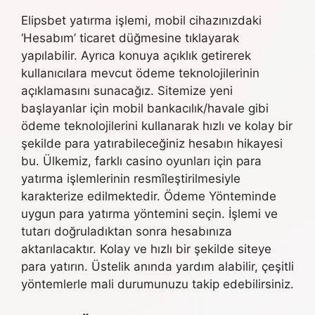
Elipsbet yatırma işlemi, mobil cihazınızdaki
‘Hesabım’ ticaret düğmesine tıklayarak
yapılabilir. Ayrıca konuya açıklık getirerek
kullanıcılara mevcut ödeme teknolojilerinin
açıklamasını sunacağız. Sitemize yeni
başlayanlar için mobil bankacılık/havale gibi
ödeme teknolojilerini kullanarak hızlı ve kolay bir
şekilde para yatırabileceğiniz hesabın hikayesi
bu. Ülkemiz, farklı casino oyunları için para
yatırma işlemlerinin resmîleştirilmesiyle
karakterize edilmektedir. Ödeme Yönteminde
uygun para yatırma yöntemini seçin. İşlemi ve
tutarı doğruladıktan sonra hesabınıza
aktarılacaktır. Kolay ve hızlı bir şekilde siteye
para yatırın. Üstelik anında yardım alabilir, çeşitli
yöntemlerle mali durumunuzu takip edebilirsiniz.