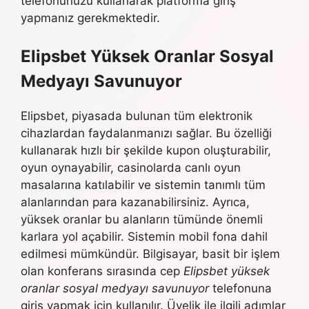
telefonunuzu kullanarak platforma giriş
yapmanız gerekmektedir.
Elipsbet Yüksek Oranlar Sosyal
Medyayı Savunuyor
Elipsbet, piyasada bulunan tüm elektronik
cihazlardan faydalanmanızı sağlar. Bu özelliği
kullanarak hızlı bir şekilde kupon oluşturabilir,
oyun oynayabilir, casinolarda canlı oyun
masalarına katılabilir ve sistemin tanımlı tüm
alanlarından para kazanabilirsiniz. Ayrıca,
yüksek oranlar bu alanların tümünde önemli
karlara yol açabilir. Sistemin mobil fona dahil
edilmesi mümkündür. Bilgisayar, basit bir işlem
olan konferans sırasında cep
Elipsbet yüksek
oranlar sosyal medyayı savunuyor
telefonuna
giriş yapmak için kullanılır. Üyelik ile ilgili adımlar