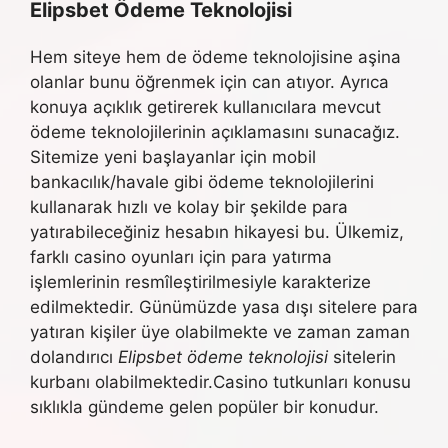
Elipsbet Ödeme Teknolojisi
Hem siteye hem de ödeme teknolojisine aşina
olanlar bunu öğrenmek için can atıyor. Ayrıca
konuya açıklık getirerek kullanıcılara mevcut
ödeme teknolojilerinin açıklamasını sunacağız.
Sitemize yeni başlayanlar için mobil
bankacılık/havale gibi ödeme teknolojilerini
kullanarak hızlı ve kolay bir şekilde para
yatırabileceğiniz hesabın hikayesi bu. Ülkemiz,
farklı casino oyunları için para yatırma
işlemlerinin resmîleştirilmesiyle karakterize
edilmektedir. Günümüzde yasa dışı sitelere para
yatıran kişiler üye olabilmekte ve zaman zaman
dolandırıcı
Elipsbet ödeme teknolojisi
sitelerin
kurbanı olabilmektedir.Casino tutkunları konusu
sıklıkla gündeme gelen popüler bir konudur.