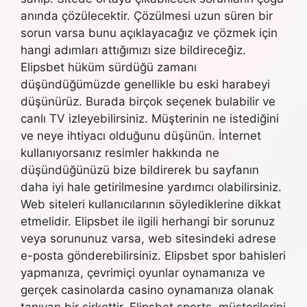
anında çözülecektir. Çözülmesi uzun süren bir
sorun varsa bunu açıklayacağız ve çözmek için
hangi adımları attığımızı size bildireceğiz.
Elipsbet hüküm sürdüğü zamanı
düşündüğümüzde genellikle bu eski harabeyi
düşünürüz. Burada birçok seçenek bulabilir ve
canlı TV izleyebilirsiniz. Müşterinin ne istediğini
ve neye ihtiyacı olduğunu düşünün. İnternet
kullanıyorsanız resimler hakkında ne
düşündüğünüzü bize bildirerek bu sayfanın
daha iyi hale getirilmesine yardımcı olabilirsiniz.
Web siteleri kullanıcılarının söylediklerine dikkat
etmelidir. Elipsbet ile ilgili herhangi bir sorunuz
veya sorununuz varsa, web sitesindeki adrese
e-posta gönderebilirsiniz. Elipsbet spor bahisleri
yapmanıza, çevrimiçi oyunlar oynamanıza ve
gerçek casinolarda casino oynamanıza olanak