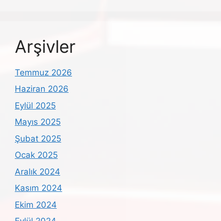
Arşivler
Temmuz 2026
Haziran 2026
Eylül 2025
Mayıs 2025
Şubat 2025
Ocak 2025
Aralık 2024
Kasım 2024
Ekim 2024