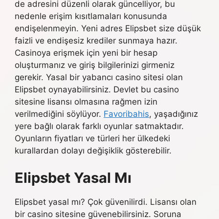
de adresini düzenli olarak güncelliyor, bu
nedenle erişim kısıtlamaları konusunda
endişelenmeyin. Yeni adres Elipsbet size düşük
faizli ve endişesiz krediler sunmaya hazır.
Casinoya erişmek için yeni bir hesap
oluşturmanız ve giriş bilgilerinizi girmeniz
gerekir. Yasal bir yabancı casino sitesi olan
Elipsbet oynayabilirsiniz. Devlet bu casino
sitesine lisansı olmasına rağmen izin
verilmediğini söylüyor.
Favoribahis
, yaşadığınız
yere bağlı olarak farklı oyunlar satmaktadır.
Oyunların fiyatları ve türleri her ülkedeki
kurallardan dolayı değişiklik gösterebilir.
Elipsbet Yasal Mı
Elipsbet yasal mı? Çok güvenilirdi. Lisansı olan
bir casino sitesine güvenebilirsiniz. Soruna