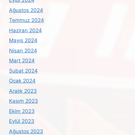
Eylül 2024
Ağustos 2024
Temmuz 2024
Haziran 2024
Mayıs 2024
Nisan 2024
Mart 2024
Şubat 2024
Ocak 2024
Aralık 2023
Kasım 2023
Ekim 2023
Eylül 2023
Ağustos 2023