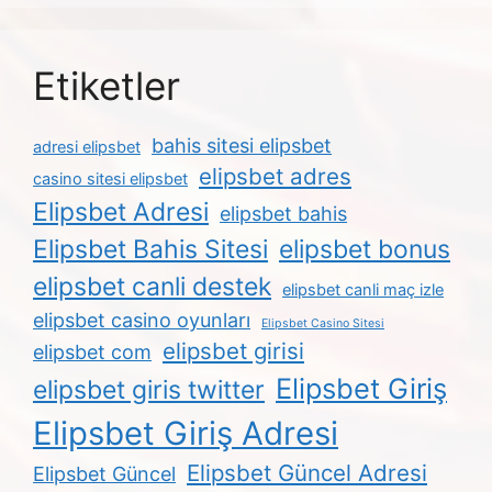
Etiketler
bahis sitesi elipsbet
adresi elipsbet
elipsbet adres
casino sitesi elipsbet
Elipsbet Adresi
elipsbet bahis
Elipsbet Bahis Sitesi
elipsbet bonus
elipsbet canli destek
elipsbet canli maç izle
elipsbet casino oyunları
Elipsbet Casino Sitesi
elipsbet girisi
elipsbet com
Elipsbet Giriş
elipsbet giris twitter
Elipsbet Giriş Adresi
Elipsbet Güncel Adresi
Elipsbet Güncel