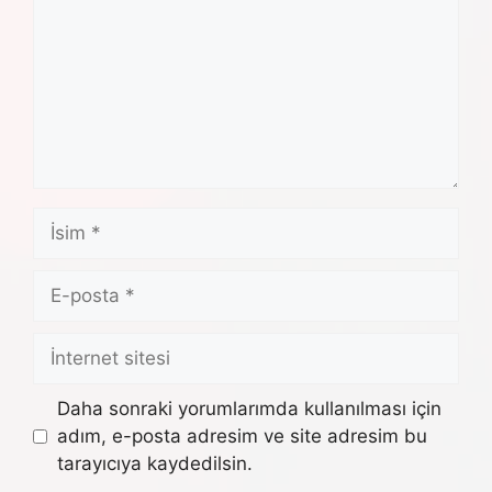
İsim
E-
posta
İnternet
sitesi
Daha sonraki yorumlarımda kullanılması için
adım, e-posta adresim ve site adresim bu
tarayıcıya kaydedilsin.