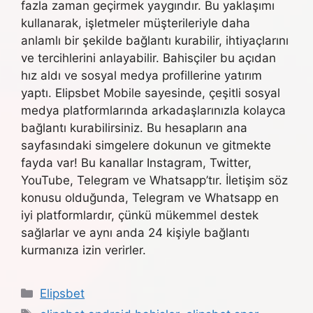
fazla zaman geçirmek yaygındır. Bu yaklaşımı
kullanarak, işletmeler müşterileriyle daha
anlamlı bir şekilde bağlantı kurabilir, ihtiyaçlarını
ve tercihlerini anlayabilir. Bahisçiler bu açıdan
hız aldı ve sosyal medya profillerine yatırım
yaptı. Elipsbet Mobile sayesinde, çeşitli sosyal
medya platformlarında arkadaşlarınızla kolayca
bağlantı kurabilirsiniz. Bu hesapların ana
sayfasındaki simgelere dokunun ve gitmekte
fayda var! Bu kanallar Instagram, Twitter,
YouTube, Telegram ve Whatsapp’tır. İletişim söz
konusu olduğunda, Telegram ve Whatsapp en
iyi platformlardır, çünkü mükemmel destek
sağlarlar ve aynı anda 24 kişiyle bağlantı
kurmanıza izin verirler.
Kategoriler
Elipsbet
Etiketler