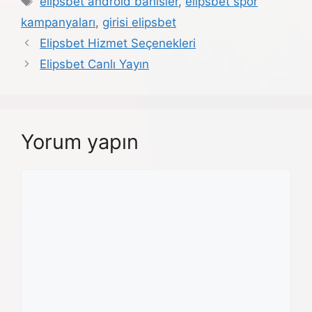
elipsbet android bahisler
,
elipsbet spor
kampanyaları
,
girisi elipsbet
Elipsbet Hizmet Seçenekleri
Elipsbet Canlı Yayın
Yorum yapın
Yorum