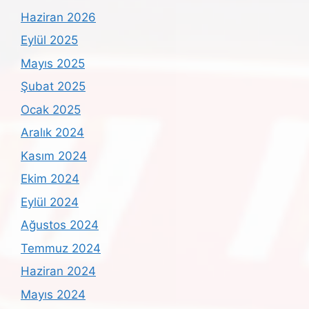
Haziran 2026
Eylül 2025
Mayıs 2025
Şubat 2025
Ocak 2025
Aralık 2024
Kasım 2024
Ekim 2024
Eylül 2024
Ağustos 2024
Temmuz 2024
Haziran 2024
Mayıs 2024