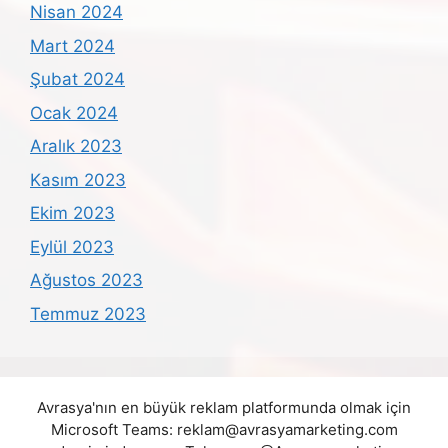
Nisan 2024
Mart 2024
Şubat 2024
Ocak 2024
Aralık 2023
Kasım 2023
Ekim 2023
Eylül 2023
Ağustos 2023
Temmuz 2023
Avrasya'nın en büyük reklam platformunda olmak için
Microsoft Teams:
reklam@avrasyamarketing.com