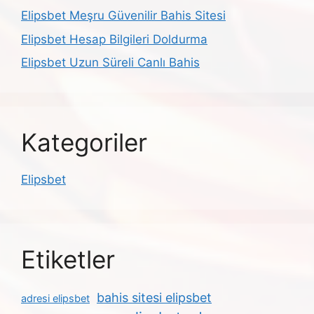
Elipsbet Meşru Güvenilir Bahis Sitesi
Elipsbet Hesap Bilgileri Doldurma
Elipsbet Uzun Süreli Canlı Bahis
Kategoriler
Elipsbet
Etiketler
bahis sitesi elipsbet
adresi elipsbet