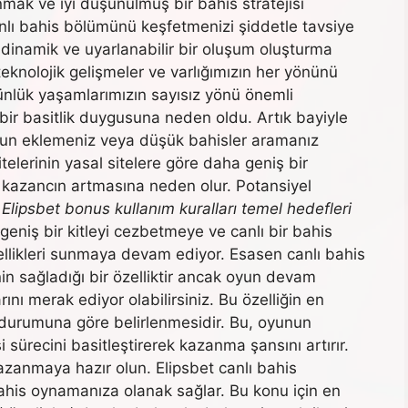
nmak ve iyi düşünülmüş bir bahis stratejisi
nlı bahis bölümünü keşfetmenizi şiddetle tavsiye
dinamik ve uyarlanabilir bir oluşum oluşturma
 teknolojik gelişmeler ve varlığımızın her yönünü
ünlük yaşamlarımızın sayısız yönü önemli
ir basitlik duygusuna neden oldu. Artık bayiyle
yun eklemeniz veya düşük bahisler aramanız
elerinin yasal sitelere göre daha geniş bir
 kazancın artmasına neden olur. Potansiyel
.
Elipsbet bonus kullanım kuralları temel hedefleri
niş bir kitleyi cezbetmeye ve canlı bir bahis
llikleri sunmaya devam ediyor. Esasen canlı bahis
nin sağladığı bir özelliktir ancak oyun devam
nı merak ediyor olabilirsiniz. Bu özelliğin en
durumuna göre belirlenmesidir. Bu, oyunun
sürecini basitleştirerek kazanma şansını artırır.
kazanmaya hazır olun. Elipsbet canlı bahis
 bahis oynamanıza olanak sağlar. Bu konu için en