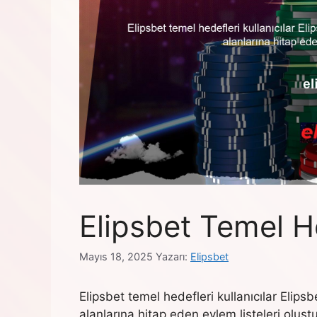
Elipsbet Temel He
Mayıs 18, 2025
Yazarı:
Elipsbet
Elipsbet temel hedefleri kullanıcılar Elipsbe
alanlarına hitap eden eylem listeleri olu