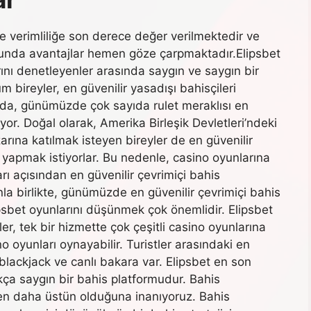
e verimliliğe son derece değer verilmektedir ve
uğunda avantajlar hemen göze çarpmaktadır.Elipsbet
arını denetleyenler arasında saygın ve saygın bir
 bireyler, en güvenilir yasadışı bahisçileri
nda, günümüzde çok sayıda rulet meraklısı en
iyor. Doğal olarak, Amerika Birleşik Devletleri’ndeki
arına katılmak isteyen bireyler de en güvenilir
r yapmak istiyorlar. Bu nedenle, casino oyunlarına
arı açısından en güvenilir çevrimiçi bahis
nla birlikte, günümüzde en güvenilir çevrimiçi bahis
ipsbet oyunlarını düşünmek çok önemlidir. Elipsbet
ler, tek bir hizmette çok çeşitli casino oyunlarına
no oyunları oynayabilir. Turistler arasındaki en
 blackjack ve canlı bakara var. Elipsbet en son
dukça saygın bir bahis platformudur. Bahis
inden daha üstün olduğuna inanıyoruz. Bahis