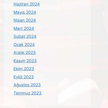
Haziran 2024
Mayıs 2024
Nisan 2024
Mart 2024
Şubat 2024
Ocak 2024
Aralık 2023
Kasım 2023
Ekim 2023
Eylül 2023
Ağustos 2023
Temmuz 2023