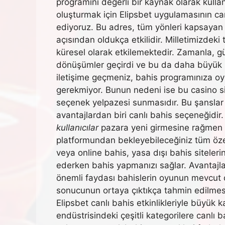
programını değerli bir kaynak olarak kulla
oluşturmak için Elipsbet uygulamasının ca
ediyoruz. Bu adres, tüm yönleri kapsayan 
açısından oldukça etkilidir. Milletimizdeki
küresel olarak etkilemektedir. Zamanla, g
dönüşümler geçirdi ve bu da daha büyük b
iletişime geçmeniz, bahis programınıza o
gerekmiyor. Bunun nedeni ise bu casino sit
seçenek yelpazesi sunmasıdır. Bu şanslar
avantajlardan biri canlı bahis seçeneğidir
kullanıcılar
pazara yeni girmesine rağmen ge
platformundan bekleyebileceğiniz tüm öze
veya online bahis, yasa dışı bahis siteleri
ederken bahis yapmanızı sağlar. Avantajları
önemli faydası bahislerin oyunun mevcut 
sonucunun ortaya çıktıkça tahmin edilmesi 
Elipsbet canlı bahis etkinlikleriyle büyük 
endüstrisindeki çeşitli kategorilere canlı