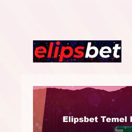
İçeriğe
atla