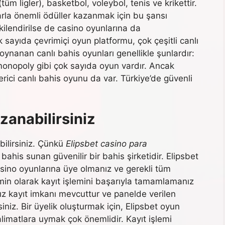
m ligler), basketbol, ​​voleybol, tenis ve krikettir.
larla önemli ödüller kazanmak için bu şansı
şkilendirilse de casino oyunlarına da
 sayıda çevrimiçi oyun platformu, çok çeşitli canlı
oynanan canlı bahis oyunları genellikle şunlardır:
 monopoly gibi çok sayıda oyun vardır. Ancak
ici canlı bahis oyunu da var. Türkiye’de güvenli
zanabilirsiniz
ilirsiniz. Çünkü
Elipsbet casino para
ahis sunan güvenilir bir bahis şirketidir. Elipsbet
casino oyunlarına üye olmanız ve gerekli tüm
 emin olarak kayıt işlemini başarıyla tamamlamanız
ız kayıt imkanı mevcuttur ve panelde verilen
siniz. Bir üyelik oluşturmak için, Elipsbet oyun
alimatlara uymak çok önemlidir. Kayıt işlemi