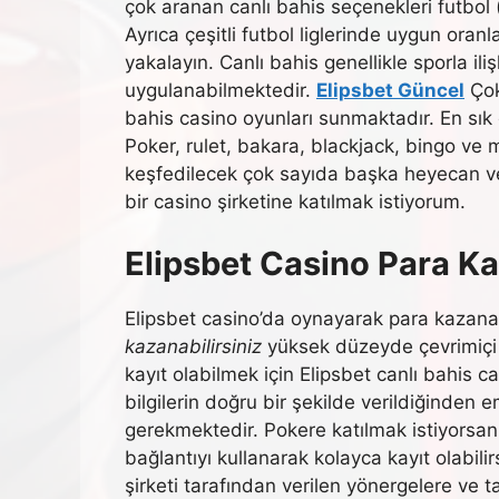
çok aranan canlı bahis seçenekleri futbol (tü
Ayrıca çeşitli futbol liglerinde uygun oran
yakalayın. Canlı bahis genellikle sporla ili
uygulanabilmektedir.
Elipsbet Güncel
Çok
bahis casino oyunları sunmaktadır. En sık 
Poker, rulet, bakara, blackjack, bingo ve
keşfedilecek çok sayıda başka heyecan ver
bir casino şirketine katılmak istiyorum.
Elipsbet Casino Para Ka
Elipsbet casino’da oynayarak para kazanab
kazanabilirsiniz
yüksek düzeyde çevrimiçi b
kayıt olabilmek için Elipsbet canlı bahis 
bilgilerin doğru bir şekilde verildiğinden
gerekmektedir. Pokere katılmak istiyorsan
bağlantıyı kullanarak kolayca kayıt olabilir
şirketi tarafından verilen yönergelere ve t