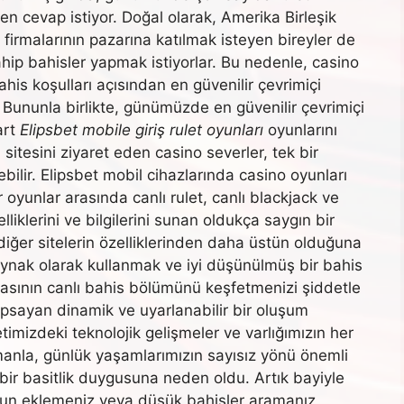
den cevap istiyor. Doğal olarak, Amerika Birleşik
 firmalarının pazarına katılmak isteyen bireyler de
ahip bahisler yapmak istiyorlar. Bu nedenle, casino
ahis koşulları açısından en güvenilir çevrimiçi
. Bununla birlikte, günümüzde en güvenilir çevrimiçi
art
Elipsbet mobile giriş rulet oyunları
oyunlarını
sitesini ziyaret eden casino severler, tek bir
ebilir. Elipsbet mobil cihazlarında casino oyunları
r oyunlar arasında canlı rulet, canlı blackjack ve
liklerini ve bilgilerini sunan oldukça saygın bir
 diğer sitelerin özelliklerinden daha üstün olduğuna
kaynak olarak kullanmak ve iyi düşünülmüş bir bahis
masının canlı bahis bölümünü keşfetmenizi şiddetle
apsayan dinamik ve uyarlanabilir bir oluşum
etimizdeki teknolojik gelişmeler ve varlığımızın her
manla, günlük yaşamlarımızın sayısız yönü önemli
ir basitlik duygusuna neden oldu. Artık bayiyle
yun eklemeniz veya düşük bahisler aramanız