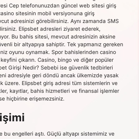
resi Cep telefonunuzdan güncel web sitesi giriş
 casino sitesinin mobil versiyonuna giriş
vcut adresinizi görebilirsiniz. Aynı zamanda SMS
irsiniz. Elipsbet adresleri ziyaret ederek,
nıyor. Bu bahis sitesi, mevcut adresinizin aksine
venli bir altyapıya sahiptir. Tek yapmanız gereken
iğiniz oyunu oynamak. Spor bahislerinden casino
 keyfini çıkarın. Casino, bingo ve diğer popüler
et Girişi Nedir? Sebebi ise güvenlik tedbirleri
yeni adresiyle geri döndü ancak ülkemizde yasak
 üzere. Elipsbet giriş adresi tüm sistemlerin ve
r, kayıtlar, bahis hizmetleri ve finansal işlemler
se hiçbirine erişemezsiniz.
işimi
 ve bu engelleri aştı. Güçlü altyapı sistemimiz ve