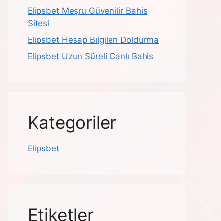
Elipsbet Meşru Güvenilir Bahis
Sitesi
Elipsbet Hesap Bilgileri Doldurma
Elipsbet Uzun Süreli Canlı Bahis
Kategoriler
Elipsbet
Etiketler