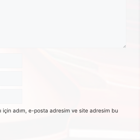
 için adım, e-posta adresim ve site adresim bu