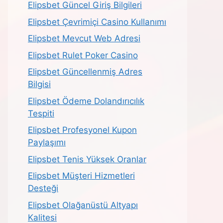
Elipsbet Güncel Giriş Bilgileri
Elipsbet Çevrimiçi Casino Kullanımı
Elipsbet Mevcut Web Adresi
Elipsbet Rulet Poker Casino
Elipsbet Güncellenmiş Adres
Bilgisi
Elipsbet Ödeme Dolandırıcılık
Tespiti
Elipsbet Profesyonel Kupon
Paylaşımı
Elipsbet Tenis Yüksek Oranlar
Elipsbet Müşteri Hizmetleri
Desteği
Elipsbet Olağanüstü Altyapı
Kalitesi