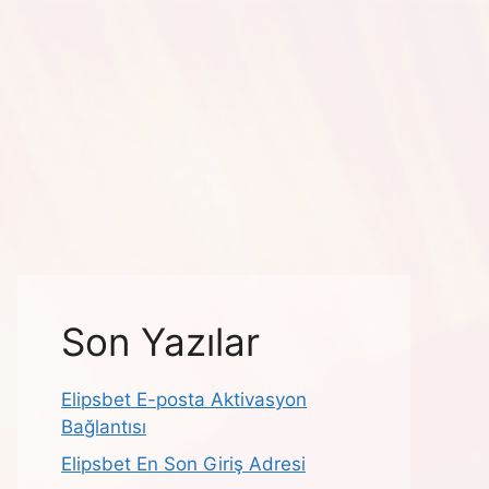
Son Yazılar
Elipsbet E-posta Aktivasyon
Bağlantısı
Elipsbet En Son Giriş Adresi