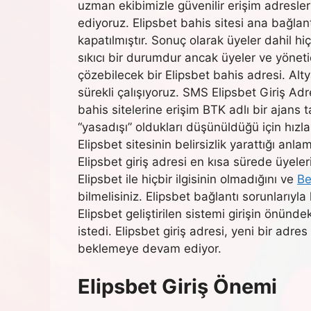
uzman ekibimizle güvenilir erişim adresle
ediyoruz. Elipsbet bahis sitesi ana bağlan
kapatılmıştır. Sonuç olarak üyeler dahil hi
sıkıcı bir durumdur ancak üyeler ve yönetici
çözebilecek bir Elipsbet bahis adresi. Alty
sürekli çalışıyoruz. SMS Elipsbet Giriş Ad
bahis sitelerine erişim BTK adlı bir ajans 
“yasadışı” oldukları düşünüldüğü için hızla
Elipsbet sitesinin belirsizlik yarattığı an
Elipsbet giriş adresi en kısa sürede üyeler
Elipsbet ile hiçbir ilgisinin olmadığını ve
Be
bilmelisiniz. Elipsbet bağlantı sorunlarıyla
Elipsbet geliştirilen sistemi girişin önünd
istedi. Elipsbet giriş adresi, yeni bir ad
beklemeye devam ediyor.
Elipsbet Giriş Önemi