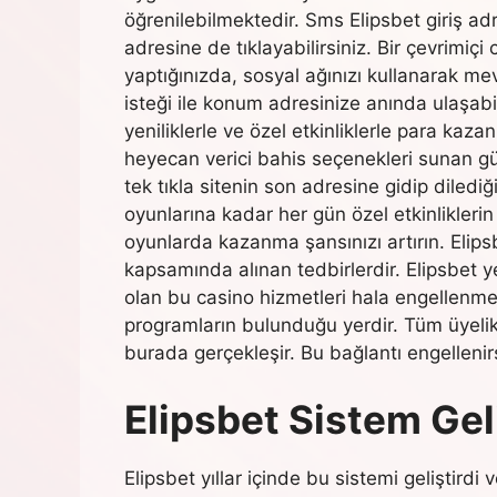
öğrenilebilmektedir. Sms Elipsbet giriş ad
adresine de tıklayabilirsiniz. Bir çevrimiçi
yaptığınızda, sosyal ağınızı kullanarak me
isteği ile konum adresinize anında ulaşabil
yeniliklerle ve özel etkinliklerle para kaza
heyecan verici bahis seçenekleri sunan gü
tek tıkla sitenin son adresine gidip diled
oyunlarına kadar her gün özel etkinliklerin
oyunlarda kazanma şansınızı artırın. Elipsb
kapsamında alınan tedbirlerdir. Elipsbet 
olan bu casino hizmetleri hala engellenmek
programların bulunduğu yerdir. Tüm üyelikle
burada gerçekleşir. Bu bağlantı engellenir
Elipsbet Sistem Gel
Elipsbet yıllar içinde bu sistemi geliştirdi