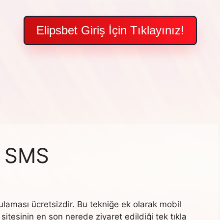
Elipsbet Giriş İçin Tıklayınız!
z SMS
ulaması ücretsizdir. Bu tekniğe ek olarak mobil
itesinin en son nerede ziyaret edildiği tek tıkla