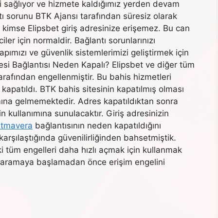
ri sağlıyor ve hizmete kaldığımız yerden devam
tı sorunu BTK Ajansı tarafından süresiz olarak
ç kimse Elipsbet giriş adresinize erişemez. Bu can
ler için normaldir. Bağlantı sorunlarınızı
apımızı ve güvenlik sistemlerimizi geliştirmek için
resi Bağlantısı Neden Kapalı? Elipsbet ve diğer tüm
tarafından engellenmiştir. Bu bahis hizmetleri
 kapatıldı. BTK bahis sitesinin kapatılmış olması
lamına gelmemektedir. Adres kapatıldıktan sonra
in kullanımına sunulacaktır. Giriş adresinizin
tmavera
bağlantısının neden kapatıldığını
 karşılaştığında güvenilirliğinden bahsetmiştik.
eki tüm engelleri daha hızlı açmak için kullanmak
res aramaya başlamadan önce erişim engelini