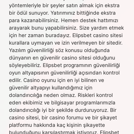
yöntemleriyle bir şeyler satın almak için ekstra
bir ödül sunuyor. Yatırımınız bittiğinde ekstra
para kazanabilirsiniz. Hemen destek hattımızı
arayarak bunu yapabilirsiniz. Size yardım etmek
için her zaman buradayız. Elipsbet casino sitesi
kurallara uymayan ve izin verilmeyen bir sitedir.
Yazılım güvenilirliği söz konusu olduğunda
dünyanın en güvenilir casino sitesi olduğunu
söyleyebiliriz. Elipsbet programının güvenilirliği
oyun altyapısının güvenilirliği açısından kontrol
edilir. Casino oyunu için en iyi bilinen ve
güvenilir altyapıyı kullandığımız için
dolandırıcılığa neden olmaz. Riskleri kontrol
eden ekibimiz ve bilgisayar programlarımızla
dolandırıcılığı iyi bir şekilde durduruyoruz. Bir
casino sitesi, bir casino forumu ve bir şikayet
platformu hakkında kaç kişinin şikayette
bulunduğunu karşılaştırmak istiyoruz. Elipsbet