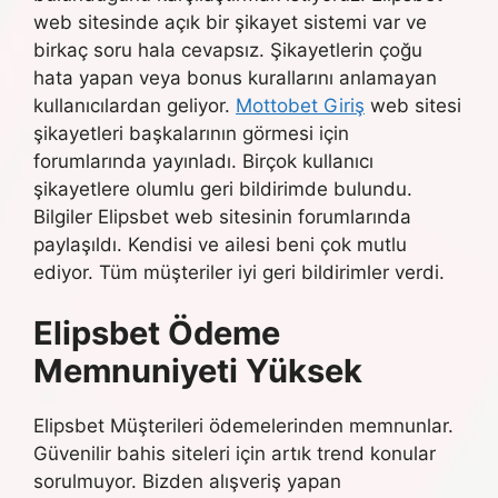
web sitesinde açık bir şikayet sistemi var ve
birkaç soru hala cevapsız. Şikayetlerin çoğu
hata yapan veya bonus kurallarını anlamayan
kullanıcılardan geliyor.
Mottobet Giriş
web sitesi
şikayetleri başkalarının görmesi için
forumlarında yayınladı. Birçok kullanıcı
şikayetlere olumlu geri bildirimde bulundu.
Bilgiler Elipsbet web sitesinin forumlarında
paylaşıldı. Kendisi ve ailesi beni çok mutlu
ediyor. Tüm müşteriler iyi geri bildirimler verdi.
Elipsbet Ödeme
Memnuniyeti Yüksek
Elipsbet Müşterileri ödemelerinden memnunlar.
Güvenilir bahis siteleri için artık trend konular
sorulmuyor. Bizden alışveriş yapan