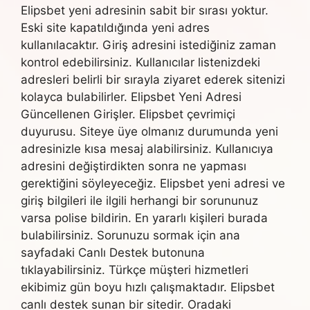
Elipsbet yeni adresinin sabit bir sırası yoktur.
Eski site kapatıldığında yeni adres
kullanılacaktır. Giriş adresini istediğiniz zaman
kontrol edebilirsiniz. Kullanıcılar listenizdeki
adresleri belirli bir sırayla ziyaret ederek sitenizi
kolayca bulabilirler. Elipsbet Yeni Adresi
Güncellenen Girişler. Elipsbet çevrimiçi
duyurusu. Siteye üye olmanız durumunda yeni
adresinizle kısa mesaj alabilirsiniz. Kullanıcıya
adresini değiştirdikten sonra ne yapması
gerektiğini söyleyeceğiz. Elipsbet yeni adresi ve
giriş bilgileri ile ilgili herhangi bir sorununuz
varsa polise bildirin. En yararlı kişileri burada
bulabilirsiniz. Sorunuzu sormak için ana
sayfadaki Canlı Destek butonuna
tıklayabilirsiniz. Türkçe müşteri hizmetleri
ekibimiz gün boyu hızlı çalışmaktadır. Elipsbet
canlı destek sunan bir sitedir. Oradaki