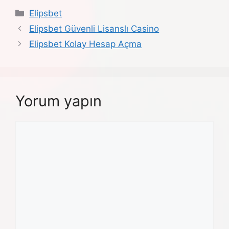
Kategoriler
Elipsbet
Elipsbet Güvenli Lisanslı Casino
Elipsbet Kolay Hesap Açma
Yorum yapın
Yorum