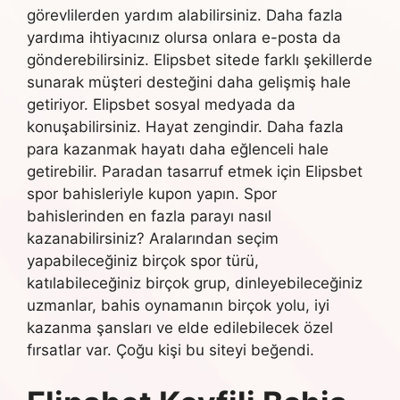
görevlilerden yardım alabilirsiniz. Daha fazla
yardıma ihtiyacınız olursa onlara e-posta da
gönderebilirsiniz. Elipsbet sitede farklı şekillerde
sunarak müşteri desteğini daha gelişmiş hale
getiriyor. Elipsbet sosyal medyada da
konuşabilirsiniz. Hayat zengindir. Daha fazla
para kazanmak hayatı daha eğlenceli hale
getirebilir. Paradan tasarruf etmek için Elipsbet
spor bahisleriyle kupon yapın. Spor
bahislerinden en fazla parayı nasıl
kazanabilirsiniz? Aralarından seçim
yapabileceğiniz birçok spor türü,
katılabileceğiniz birçok grup, dinleyebileceğiniz
uzmanlar, bahis oynamanın birçok yolu, iyi
kazanma şansları ve elde edilebilecek özel
fırsatlar var. Çoğu kişi bu siteyi beğendi.