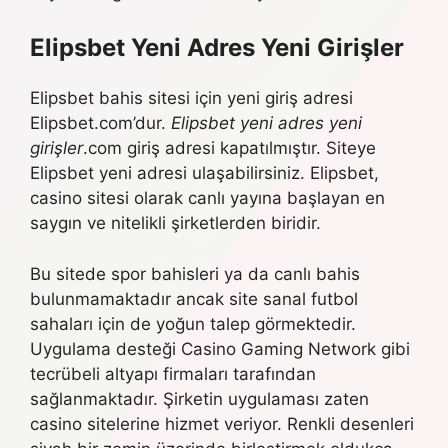
Elipsbet Yeni Adres Yeni Girişler
Elipsbet bahis sitesi için yeni giriş adresi
Elipsbet.com’dur.
Elipsbet yeni adres yeni
girişler
.com giriş adresi kapatılmıştır. Siteye
Elipsbet yeni adresi ulaşabilirsiniz. Elipsbet,
casino sitesi olarak canlı yayına başlayan en
saygın ve nitelikli şirketlerden biridir.
Bu sitede spor bahisleri ya da canlı bahis
bulunmamaktadır ancak site sanal futbol
sahaları için de yoğun talep görmektedir.
Uygulama desteği Casino Gaming Network gibi
tecrübeli altyapı firmaları tarafından
sağlanmaktadır. Şirketin uygulaması zaten
casino sitelerine hizmet veriyor. Renkli desenleri