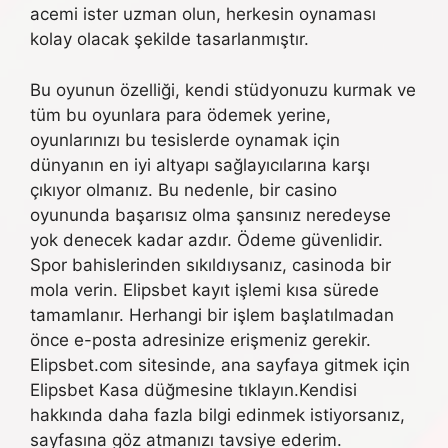
acemi ister uzman olun, herkesin oynaması
kolay olacak şekilde tasarlanmıştır.
Bu oyunun özelliği, kendi stüdyonuzu kurmak ve
tüm bu oyunlara para ödemek yerine,
oyunlarınızı bu tesislerde oynamak için
dünyanın en iyi altyapı sağlayıcılarına karşı
çıkıyor olmanız. Bu nedenle, bir casino
oyununda başarısız olma şansınız neredeyse
yok denecek kadar azdır. Ödeme güvenlidir.
Spor bahislerinden sıkıldıysanız, casinoda bir
mola verin. Elipsbet kayıt işlemi kısa sürede
tamamlanır. Herhangi bir işlem başlatılmadan
önce e-posta adresinize erişmeniz gerekir.
Elipsbet.com sitesinde, ana sayfaya gitmek için
Elipsbet Kasa düğmesine tıklayın.Kendisi
hakkında daha fazla bilgi edinmek istiyorsanız,
sayfasına göz atmanızı tavsiye ederim.