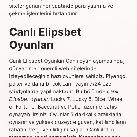
siteler günün her saatinde para yatırma ve
çekme işlemlerini hızlandırır.
Canlı Elipsbet
Oyunları
Canlı Elipsbet Oyunları Canlı oyun aşamasında,
dünyanın en önemli web sitelerinde
izleyebileceğiniz bazı oyunlara sahibiz. Piyango,
poker ve daha birçok canlı yayın 7/24 özel
stüdyolarda yapılmaktadır. Bu bölümde
canlı
Elipsbet oyunları
Lucky 7, Lucky 5, Dice, Wheel
of Fortune, Baccarat ve Poker üzerine bahis
oynayabilirsiniz. Oyunlar 5 dakikalık aralıklarla
oynanır ve yüksek düzeyde güven, katılımcıların
rahatını ve güvenilirliğini sağlar. Canlı iletim