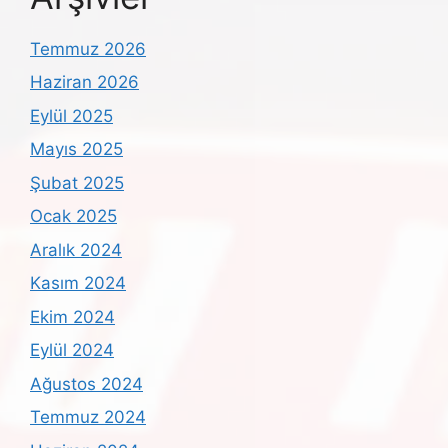
Temmuz 2026
Haziran 2026
Eylül 2025
Mayıs 2025
Şubat 2025
Ocak 2025
Aralık 2024
Kasım 2024
Ekim 2024
Eylül 2024
Ağustos 2024
Temmuz 2024