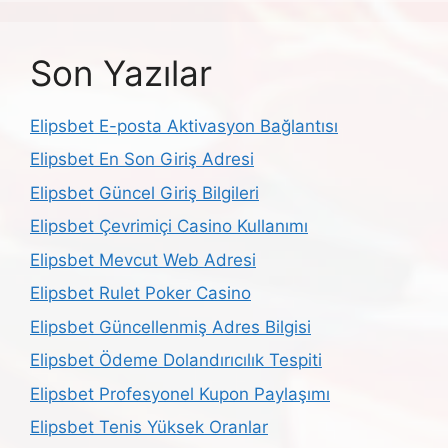
Son Yazılar
Elipsbet E-posta Aktivasyon Bağlantısı
Elipsbet En Son Giriş Adresi
Elipsbet Güncel Giriş Bilgileri
Elipsbet Çevrimiçi Casino Kullanımı
Elipsbet Mevcut Web Adresi
Elipsbet Rulet Poker Casino
Elipsbet Güncellenmiş Adres Bilgisi
Elipsbet Ödeme Dolandırıcılık Tespiti
Elipsbet Profesyonel Kupon Paylaşımı
Elipsbet Tenis Yüksek Oranlar