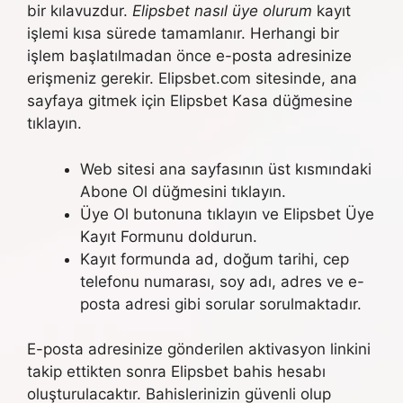
bir kılavuzdur.
Elipsbet nasıl üye olurum
kayıt
işlemi kısa sürede tamamlanır. Herhangi bir
işlem başlatılmadan önce e-posta adresinize
erişmeniz gerekir. Elipsbet.com sitesinde, ana
sayfaya gitmek için Elipsbet Kasa düğmesine
tıklayın.
Web sitesi ana sayfasının üst kısmındaki
Abone Ol düğmesini tıklayın.
Üye Ol butonuna tıklayın ve Elipsbet Üye
Kayıt Formunu doldurun.
Kayıt formunda ad, doğum tarihi, cep
telefonu numarası, soy adı, adres ve e-
posta adresi gibi sorular sorulmaktadır.
E-posta adresinize gönderilen aktivasyon linkini
takip ettikten sonra Elipsbet bahis hesabı
oluşturulacaktır. Bahislerinizin güvenli olup