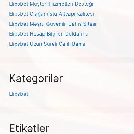
Elipsbet Müşteri Hizmetleri Desteği
Elipsbet Olağanüstü Altyapı Kalitesi
Elipsbet Meşru Güvenilir Bahis Sitesi
Elipsbet Hesap Bilgileri Doldurma
Elipsbet Uzun Süreli Canlı Bahis
Kategoriler
Elipsbet
Etiketler