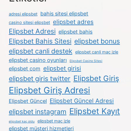
bahis sitesi elipsbet
adresi elipsbet
elipsbet adres
casino sitesi elipsbet
Elipsbet Adresi
elipsbet bahis
Elipsbet Bahis Sitesi
elipsbet bonus
elipsbet canli destek
elipsbet canli maç izle
elipsbet casino oyunları
Elipsbet Casino Sitesi
elipsbet girisi
elipsbet com
Elipsbet Giriş
elipsbet giris twitter
Elipsbet Giriş Adresi
Elipsbet Güncel Adresi
Elipsbet Güncel
Elipsbet Kayıt
elipsbet instagram
elipsbet maç izle
elipsbet kaç oldu
elipsbet müşteri hizmetleri