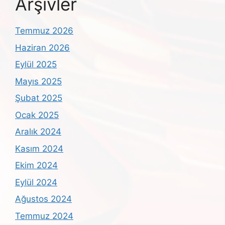
Arşivler
Temmuz 2026
Haziran 2026
Eylül 2025
Mayıs 2025
Şubat 2025
Ocak 2025
Aralık 2024
Kasım 2024
Ekim 2024
Eylül 2024
Ağustos 2024
Temmuz 2024