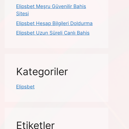
Elipsbet Meşru Güvenilir Bahis
Sitesi
Elipsbet Hesap Bilgileri Doldurma
Elipsbet Uzun Süreli Canlı Bahis
Kategoriler
Elipsbet
Etiketler