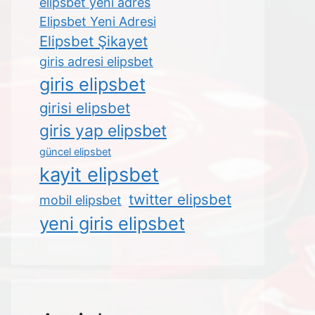
elipsbet yeni adres
Elipsbet Yeni Adresi
Elipsbet Şikayet
giris adresi elipsbet
giris elipsbet
girisi elipsbet
giris yap elipsbet
güncel elipsbet
kayit elipsbet
twitter elipsbet
mobil elipsbet
yeni giris elipsbet