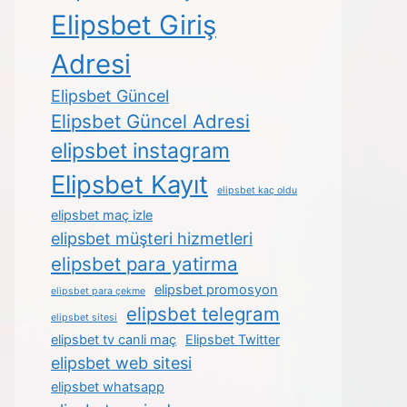
Elipsbet Giriş
Adresi
Elipsbet Güncel
Elipsbet Güncel Adresi
elipsbet instagram
Elipsbet Kayıt
elipsbet kaç oldu
elipsbet maç izle
elipsbet müşteri hizmetleri
elipsbet para yatirma
elipsbet promosyon
elipsbet para çekme
elipsbet telegram
elipsbet sitesi
elipsbet tv canli maç
Elipsbet Twitter
elipsbet web sitesi
elipsbet whatsapp