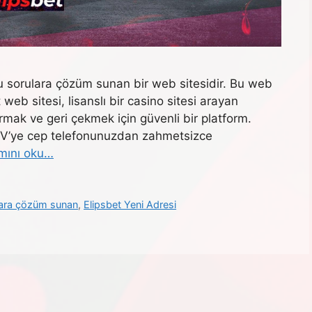
u sorulara çözüm sunan bir web sitesidir. Bu web
 web sitesi, lisanslı bir casino sitesi arayan
tırmak ve geri çekmek için güvenli bir platform.
TV’ye cep telefonunuzdan zahmetsizce
mını oku…
lara çözüm sunan
,
Elipsbet Yeni Adresi