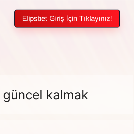
Elipsbet Giriş İçin Tıklayınız!
gi güncel kalmak