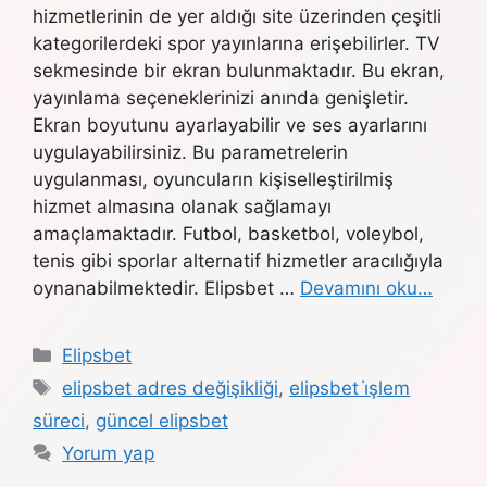
hizmetlerinin de yer aldığı site üzerinden çeşitli
kategorilerdeki spor yayınlarına erişebilirler. TV
sekmesinde bir ekran bulunmaktadır. Bu ekran,
yayınlama seçeneklerinizi anında genişletir.
Ekran boyutunu ayarlayabilir ve ses ayarlarını
uygulayabilirsiniz. Bu parametrelerin
uygulanması, oyuncuların kişiselleştirilmiş
hizmet almasına olanak sağlamayı
amaçlamaktadır. Futbol, ​​basketbol, ​​voleybol,
tenis gibi sporlar alternatif hizmetler aracılığıyla
oynanabilmektedir. Elipsbet …
Devamını oku…
Kategoriler
Elipsbet
Etiketler
elipsbet adres değişikliği
,
elipsbet i̇şlem
süreci
,
güncel elipsbet
Yorum yap