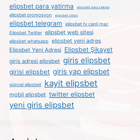
elipsbet para yatirma
elipsbet para çekme
elipsbet promosyon
elipsbet sitesi
elipsbet telegram
elipsbet tv canli maç
elipsbet web sitesi
Elipsbet Twitter
elipsbet yeni adres
elipsbet whatsapp
Elipsbet Şikayet
Elipsbet Yeni Adresi
giris elipsbet
giris adresi elipsbet
giris yap elipsbet
girisi elipsbet
kayit elipsbet
güncel elipsbet
twitter elipsbet
mobil elipsbet
yeni giris elipsbet