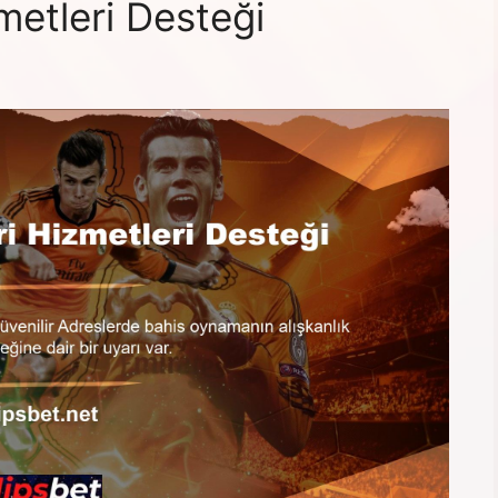
metleri Desteği