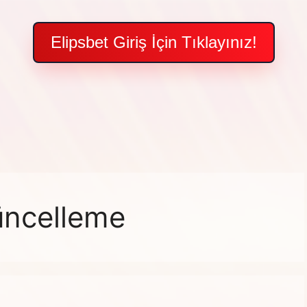
Elipsbet Giriş İçin Tıklayınız!
üncelleme