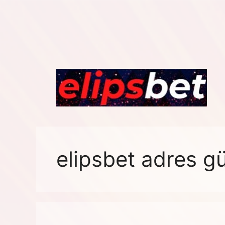
İçeriğe
atla
elipsbet adres g