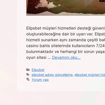
Elipsbet müşteri hizmetleri desteği güveni
oluşturabileceğine dair bir uyarı var. Elips
hizmeti sunarken aynı zamanda çeşitli bah
casino bahis sitelerinde kullanıcıların 7/24
bulunmaktadır ve herhangi bir sorun yaşa
oyun sitesi …
Devamını oku…
Kategoriler
Elipsbet
Etiketler
elipsbet adres güncelleme
,
elipsbet müşteri hi
Yorum yap