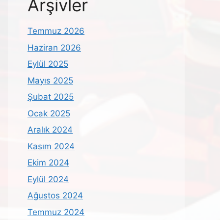
Arşivler
Temmuz 2026
Haziran 2026
Eylül 2025
Mayıs 2025
Şubat 2025
Ocak 2025
Aralık 2024
Kasım 2024
Ekim 2024
Eylül 2024
Ağustos 2024
Temmuz 2024