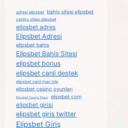
bahis sitesi elipsbet
adresi elipsbet
casino sitesi elipsbet
elipsbet adres
Elipsbet Adresi
elipsbet bahis
Elipsbet Bahis Sitesi
elipsbet bonus
elipsbet canli destek
elipsbet canli maç izle
elipsbet casino oyunları
elipsbet com
Elipsbet Casino Sitesi
elipsbet girisi
elipsbet giris twitter
Elipsbet Giriş