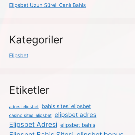
Elipsbet Uzun Süreli Canlı Bahis
Kategoriler
Elipsbet
Etiketler
bahis sitesi elipsbet
adresi elipsbet
elipsbet adres
casino sitesi elipsbet
Elipsbet Adresi
elipsbet bahis
Elipsbet Bahis Sitesi
elipsbet bonus