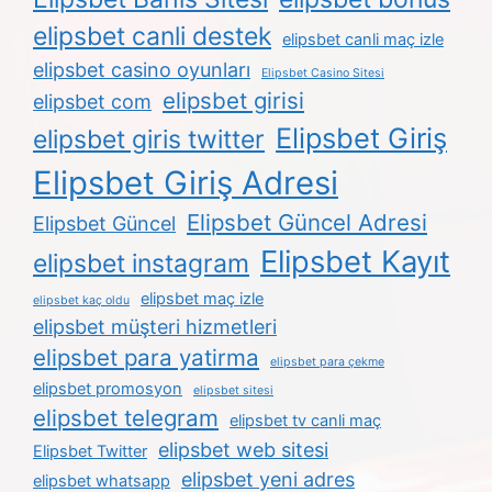
elipsbet canli destek
elipsbet canli maç izle
elipsbet casino oyunları
Elipsbet Casino Sitesi
elipsbet girisi
elipsbet com
Elipsbet Giriş
elipsbet giris twitter
Elipsbet Giriş Adresi
Elipsbet Güncel Adresi
Elipsbet Güncel
Elipsbet Kayıt
elipsbet instagram
elipsbet maç izle
elipsbet kaç oldu
elipsbet müşteri hizmetleri
elipsbet para yatirma
elipsbet para çekme
elipsbet promosyon
elipsbet sitesi
elipsbet telegram
elipsbet tv canli maç
elipsbet web sitesi
Elipsbet Twitter
elipsbet yeni adres
elipsbet whatsapp