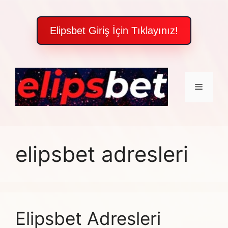
Elipsbet Giriş İçin Tıklayınız!
İçeriğe
atla
Menü
elipsbet adresleri
Elipsbet Adresleri