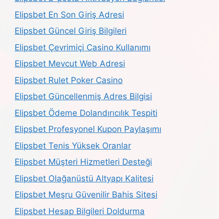
Elipsbet En Son Giriş Adresi
Elipsbet Güncel Giriş Bilgileri
Elipsbet Çevrimiçi Casino Kullanımı
Elipsbet Mevcut Web Adresi
Elipsbet Rulet Poker Casino
Elipsbet Güncellenmiş Adres Bilgisi
Elipsbet Ödeme Dolandırıcılık Tespiti
Elipsbet Profesyonel Kupon Paylaşımı
Elipsbet Tenis Yüksek Oranlar
Elipsbet Müşteri Hizmetleri Desteği
Elipsbet Olağanüstü Altyapı Kalitesi
Elipsbet Meşru Güvenilir Bahis Sitesi
Elipsbet Hesap Bilgileri Doldurma